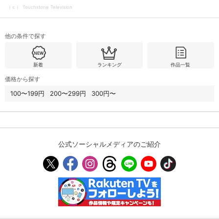
（ｃ） Touchstone Television
購入明細
４ヵ月分の購入明細の確認が可能です。
他の条件で探す
現在獲得済みのお得なクーポンを確認でき
Myクーポン
新着
ランキング
作品一覧
ます。
価格から探す
レンタル、購入、定額見放題の購入履歴の
100〜199円
200〜299円
300円〜
購入履歴
確認が可能です。こちらから視聴いただく
と便利です。
お気に入りに登録した作品を確認できま
お気に入り
す。お気に入りに追加した作品の削除も可
能です。
公式ソーシャルメディアのご紹介
サイト内の閲覧履歴を確認できます。履歴
閲覧履歴
の削除も可能です。
サイト内で表示される作品の表示制限が可
視聴年齢制限
能です。5段階の年齢区分から選択できま
す。