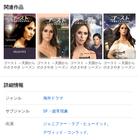
関連作品
ゴースト ～天国から
ゴースト ～天国から
ゴースト ～天国から
ゴースト ～天国から
のささやき シーズン
のささやき シーズン
のささやき シーズン
のささやき シーズン
1
3
4
5
詳細情報
海外ドラマ
ジャンル
SF・超常現象
サブジャンル
ジェニファー・ラブ・ヒューイット
出演
デヴィッド・コンラッド