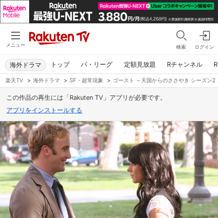
メニュー
検索
ログイン
トップ
パ・リーグ
定額見放題
Rチャンネル
R
海外ドラマ
楽天TV
>
海外ドラマ
>
SF・超常現象
>
ゴースト ～天国からのささやき シーズン2
この作品の再生には「Rakuten TV」アプリが必要です。
アプリをインストールする