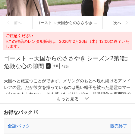
前へ
ゴースト ～天国からのささやき シーズン2
次へ
ご注意ください
※この作品のレンタル販売は、2026年2月26日（木）12:00に終了いた
します。
ゴースト ～天国からのささやき シーズン2
第1話
危険な心の隙間
42分
字幕
G
天国へと旅立つことができず、メリンダのもとへ現れ続けるアンド
レアの霊。だが彼女を操っているのは黒い帽子を被った悪霊ロマー
ノなのかもしれない。そう感じたメリンダは、超常現象の専門家で
あるロックランド大学のペイン教授を訪問。ペインの調査による
と、ロマーノはかつて大規模な集団自殺を図ったカルト集団の指導
お得なパック
(1)
者だったことが判明する。
全話パック
販売終了