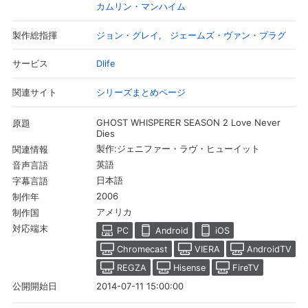
カムリン・マンハイム
ジョン・グレイ
ジェームズ・ヴァン・プラグ
製作総指揮
Dlife
サービス
シリーズまとめページ
関連サイト
GHOST WHISPERER SEASON 2 Love Never
原題
Dies
製作:ジェニファー・ラヴ・ヒューイット
関連情報
英語
音声言語
日本語
字幕言語
2006
制作年
会員設定
会員情報
閉じる
アメリカ
制作国
対応端末
PC
Android
iOS
基本情報、本人連絡先、パスワード 、クレ
Chromecast
VIERA
AndroidTV
会員情報変更
ジットカード情報の変更が可能です。
REGZA
Hisense
FireTV
2014-07-11 15:00:00
公開開始日
決済方法変更
決済方法の変更が可能です。