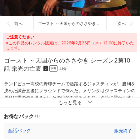
前へ
ゴースト ～天国からのささやき シーズン2
次へ
ご注意ください
※この作品のレンタル販売は、2026年2月26日（木）12:00に終了いた
します。
ゴースト ～天国からのささやき シーズン2
第10
話 栄光の亡霊
41分
字幕
G
ランドビュー高校の野球チームで活躍するジャスティンが、勝利を
決めた試合直後にグラウンドで倒れた。メリンダはジャスティンの
周りに霊の姿を見るが、その目的を探るうちに、次第に霊から激し
い妨害を受けるように。チームの要で将来を期待されているジャス
ティンに取りついていたのは、同高校で伝説となっている名ピッチ
お得なパック
(1)
ャーの霊だった。
全話パック
販売終了