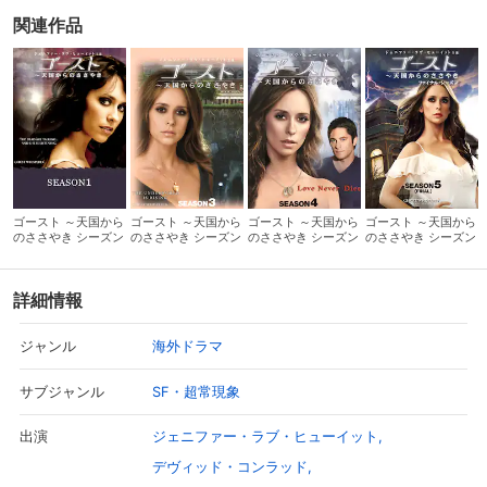
関連作品
ゴースト ～天国から
ゴースト ～天国から
ゴースト ～天国から
ゴースト ～天国から
のささやき シーズン
のささやき シーズン
のささやき シーズン
のささやき シーズン
1
3
4
5
詳細情報
海外ドラマ
ジャンル
SF・超常現象
サブジャンル
ジェニファー・ラブ・ヒューイット
出演
デヴィッド・コンラッド