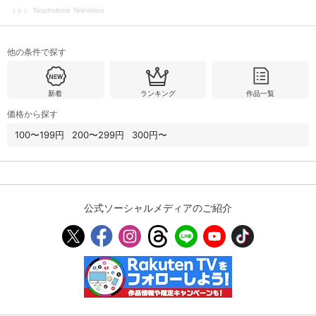
（ｃ） Touchstone Television
購入明細
４ヵ月分の購入明細の確認が可能です。
他の条件で探す
現在獲得済みのお得なクーポンを確認でき
Myクーポン
新着
ランキング
作品一覧
ます。
価格から探す
レンタル、購入、定額見放題の購入履歴の
100〜199円
200〜299円
300円〜
購入履歴
確認が可能です。こちらから視聴いただく
と便利です。
お気に入りに登録した作品を確認できま
お気に入り
す。お気に入りに追加した作品の削除も可
能です。
公式ソーシャルメディアのご紹介
サイト内の閲覧履歴を確認できます。履歴
閲覧履歴
の削除も可能です。
サイト内で表示される作品の表示制限が可
視聴年齢制限
能です。5段階の年齢区分から選択できま
す。