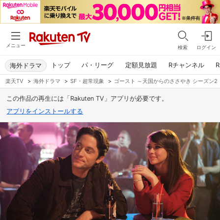
メニュー
検索
ログイン
トップ
パ・リーグ
定額見放題
Rチャンネル
R
海外ドラマ
楽天TV
>
海外ドラマ
>
SF・超常現象
>
ゴースト ～天国からのささやき シーズン2
この作品の再生には「Rakuten TV」アプリが必要です。
アプリをインストールする