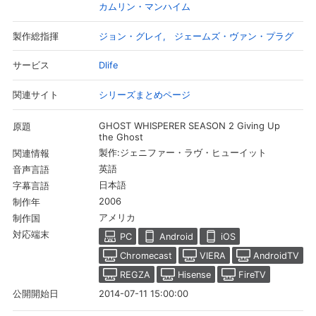
カムリン・マンハイム
ジョン・グレイ
ジェームズ・ヴァン・プラグ
製作総指揮
Dlife
サービス
シリーズまとめページ
関連サイト
GHOST WHISPERER SEASON 2 Giving Up
原題
the Ghost
製作:ジェニファー・ラヴ・ヒューイット
関連情報
英語
音声言語
日本語
字幕言語
2006
制作年
会員設定
会員情報
閉じる
アメリカ
制作国
対応端末
PC
Android
iOS
基本情報、本人連絡先、パスワード 、クレ
Chromecast
VIERA
AndroidTV
会員情報変更
ジットカード情報の変更が可能です。
REGZA
Hisense
FireTV
2014-07-11 15:00:00
公開開始日
決済方法変更
決済方法の変更が可能です。