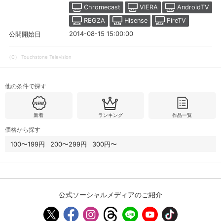
Chromecast
VIERA
AndroidTV
REGZA
Hisense
FireTV
購入明細
４ヵ月分の購入明細の確認が可能です。
2014-08-15 15:00:00
公開開始日
（C） Touchstone Television
現在獲得済みのお得なクーポンを確認でき
Myクーポン
ます。
他の条件で探す
レンタル、購入、定額見放題の購入履歴の
購入履歴
確認が可能です。こちらから視聴いただく
と便利です。
新着
ランキング
作品一覧
お気に入りに登録した作品を確認できま
価格から探す
お気に入り
す。お気に入りに追加した作品の削除も可
能です。
100〜199円
200〜299円
300円〜
サイト内の閲覧履歴を確認できます。履歴
閲覧履歴
の削除も可能です。
公式ソーシャルメディアのご紹介
サイト内で表示される作品の表示制限が可
視聴年齢制限
能です。5段階の年齢区分から選択できま
す。