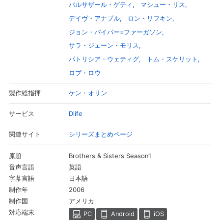
バルサザール・ゲティ
マシュー・リス
デイヴ・アナブル
ロン・リフキン
ジョン・パイパー=ファーガソン
サラ・ジェーン・モリス
パトリシア・ウェティグ
トム・スケリット
ロブ・ロウ
ケン・オリン
製作総指揮
Dlife
サービス
シリーズまとめページ
関連サイト
会員設定
会員情報
閉じる
Brothers & Sisters Season1
原題
英語
音声言語
基本情報、本人連絡先、パスワード 、クレ
日本語
字幕言語
会員情報変更
ジットカード情報の変更が可能です。
2006
制作年
アメリカ
制作国
対応端末
PC
Android
iOS
決済方法変更
決済方法の変更が可能です。