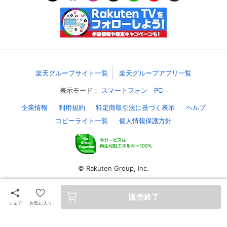
スマホなどでRakuten TVを視聴する際のデ
視聴デバイス一覧
バイス連携の設定ができます。
視聴年齢制限の変更時にパスコード入力が
パスコード設定
求められるのでお子さまがいても安心で
す。
楽天グループサイト一覧
楽天グループアプリ一覧
メルマガの配信停止、配信先のメールアド
表示モード：
スマートフォン
PC
メルマガ
レスの変更が可能です。
企業情報
利用規約
特定商取引法に基づく表示
ヘルプ
コピーライト一覧
個人情報保護方針
定額見放題コンテンツの解約はこちらから
定額見放題解約
可能です。
ログアウト
© Rakuten Group, Inc.
販売終了
シェア
お気に入り