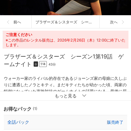
前へ
ブラザーズ＆シスターズ シーズン1
次へ
ご注意ください
※この作品のレンタル販売は、2026年2月26日（木）12:00に終了いた
します。
ブラザーズ＆シスターズ シーズン1
第19話 ゲ
ームナイト
43分
字幕
G
ウォーカー家のライバル的存在であるジョーンズ家の母娘に久しぶ
りに遭遇したノラとキティ。まだキティたちが幼かった頃、両家の
恒例になっていた家族対抗のゲームナイトの話題になる。最後に屈
辱的な負け方をしているキティは、再試合を持ちかける。サラは、
レベッカをゲームナイトに来るようにと誘う。レベッカを受け入れ
お得なパック
(1)
ることを拒否し続けていたキティは・・・。一方、ケヴィンはキテ
ィから勧められたブラインドデートの相手がマキャリスターのゲイ
全話パック
販売終了
の弟ジェイソンとは知らずに会いに行き、マキャリスターを酷評す
る。気分を害したジェイソンは、その場を立ち去ってしまう。