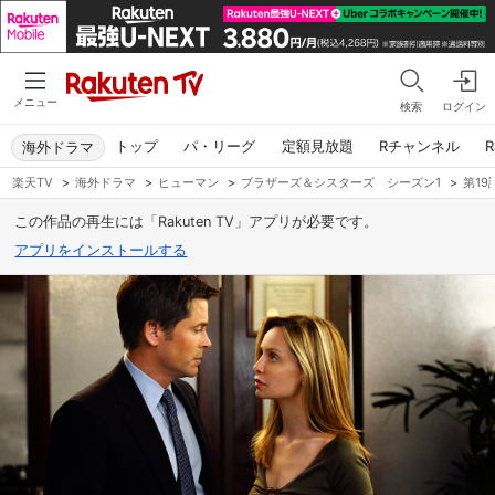
メニュー
検索
ログイン
トップ
パ・リーグ
定額見放題
Rチャンネル
R
海外ドラマ
楽天TV
>
海外ドラマ
>
ヒューマン
>
ブラザーズ＆シスターズ シーズン1
>
第1
この作品の再生には「Rakuten TV」アプリが必要です。
アプリをインストールする