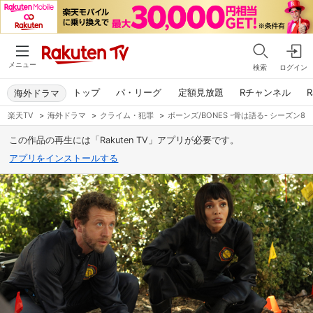
メニュー
検索
ログイン
トップ
パ・リーグ
定額見放題
Rチャンネル
R
海外ドラマ
楽天TV
>
海外ドラマ
>
クライム・犯罪
>
ボーンズ/BONES -骨は語る- シーズン8
この作品の再生には「Rakuten TV」アプリが必要です。
アプリをインストールする