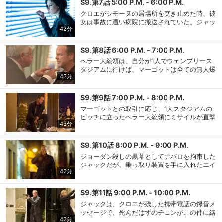
S9.第7話 5:00 P.M. - 6:00 P.M.
問を避けるための細工をするが、それらを監視
クロエがシモーヌの居場所を突き止めた時、彼
していたデイビス英国首相は、ジャックを信用
女は事故に遭い病院に搬送されていた。ジャッ
できずにMI5を突入させる。
42分
クは病院に向かい、マーゴットへの手がかりを
購入明細
４ヵ月分の購入明細の確認が可能です。
聞き出そうとする。一方、CIAでは、ケイトの
夫アダムが起こした事件に不審な点が浮かび上
S9.第8話 6:00 P.M. - 7:00 P.M.
がり、ジョーダンは調査の許可をナバロに求め
ヘラー大統領は、自分が1人でウェンブリース
現在獲得済みのお得なクーポンを確認でき
るが却下される。娘の裏切りを知ったマーゴッ
Myクーポン
タジアムに行けば、マーゴットは全ての無人爆
ます。
トは、病院への爆撃命令を下す。
43分
撃機を破壊すると約束したことをジャックに告
げる。考え直すよう説得するジャックに、大統
レンタル、購入、定額見放題の購入履歴の
領は自身の病気のことを打ち明け、決心が揺る
S9.第9話 7:00 P.M. - 8:00 P.M.
購入履歴
確認が可能です。こちらから視聴いただく
ぎないことを示す。CIA捜査官たちはシモーヌ
マーゴットとの取引に応じ、1人スタジアムの
と便利です。
から聞き出した住所へ向かうが、すでにマーゴ
ピッチに立ったヘラー大統領にミサイルが直撃
ットたちは逃げた後だった。
43分
する。その様子を見届けたマーゴットもまた、
お気に入りに登録した作品を確認できま
約束どおり無人爆撃機を海に沈めるが、残り1
お気に入り
す。お気に入りに追加した作品の削除も可
機となったところでジャックが仕組んだトリッ
能です。
S9.第10話 8:00 P.M. - 9:00 P.M.
クを見破る。裏切りに激昂したマーゴットは、
ジョーダン殺しの黒幕としてナバロを拘束した
報復として多くの市民でごった返すウォーター
ジャックだが、乗っ取り装置を手に入れたエイ
サイト内の閲覧履歴を確認できます。履歴
ルー駅を爆撃することに。
閲覧履歴
42分
ドリアンとクロエは逃走してしまう。ジャック
の削除も可能です。
に対するオードリーの想いが気に入らないマー
クは、ロシア外交官の脅しに乗る。クロエたち
S9.第11話 9:00 P.M. - 10:00 P.M.
がオープンセルに戻ると、そこには中国のテロ
サイト内で表示される作品の表示制限が可
ジャックは、クロエが残した携帯電話の録音メ
視聴年齢制限
能です。5段階の年齢区分から選択できま
リスト、チェン・ジーの姿が。チェンは装置を
ッセージで、死んだはずのチェンがこの件に絡
す。
奪い、ある計画を実行に移す。
42分
んでいることを知り驚愕する。チェンの黒幕が