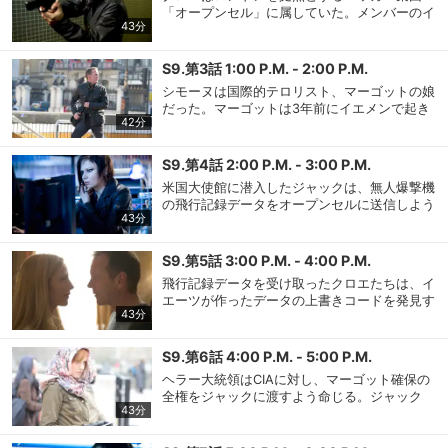
は、米兵が遠隔操作していた無人爆撃機が勝手
「オープンセル」に属していた。メンバーのイ
に攻撃を開始してしまう。
43分
エーツは、ハッキングした情報を高値で売って
いたことが原因で仲間のもとを去っていた。ジ
ャックはイエーツの潜伏先を突き止め襲撃する
S9.第3話 1:00 P.M. - 2:00 P.M.
が、イエーツは恋人シモーヌと逃亡。しかし、
シモーヌは国際的テロリスト、マーゴットの娘
シモーヌはイエーツを殺し、彼が作ったある装
だった。マーゴットは3年前にイエメンで起き
置を持って逃走してしまう。
42分
た無人爆撃機による攻撃で夫を失い、それを指
揮したヘラー大統領を恨んでいた。装置を受け
取ったマーゴットは英国内の10ヶ所を攻撃する
S9.第4話 2:00 P.M. - 3:00 P.M.
と決める。一方、英国首相の前でスピーチを行
米国大使館に潜入したジャックは、無人爆撃機
なうはずだった大統領は、聴衆から責められ言
の飛行記録データをオープンセルに送信しよう
葉を失ってしまう。
43分
と通信室に立てこもる。ヘラー大統領はジャッ
クと直接電話で話をし、無人爆撃機が何者かに
乗っ取られていたこと、さらなるテロ攻撃の可
S9.第5話 3:00 P.M. - 4:00 P.M.
能性があることを聞く。一方、マーゴットは非
飛行記録データを受け取ったクロエたちは、イ
会員設定
会員情報
閉じる
情なやりかたで、シモーヌの夫ナヴィードに無
エーツが作ったデータの上書きコードを発見す
人爆撃機の操縦を命じる。
43分
る。マーゴットは、3時間以内に自分の指定す
る場所にヘラー大統領が投降しなければ、大勢
の市民に犠牲が出るとの犯行予告映像をウェブ
S9.第6話 4:00 P.M. - 5:00 P.M.
基本情報、本人連絡先、パスワード 、クレ
会員情報変更
に公開していた。CIA捜査員たちが映像から割
ジットカード情報の変更が可能です。
ヘラー大統領はCIAに対し、マーゴット確保の
り出した建物に踏み込むが、同時に、無人爆撃
全権をジャックに渡すよう命じる。ジャック
機により攻撃されてしまう。
43分
は、マーゴットと取引がある武器商人カール・
ラスクから情報を得るため、おとりとしてケイ
決済方法変更
決済方法の変更が可能です。
トを彼の組織に引き渡す作戦に出る。2人は拷