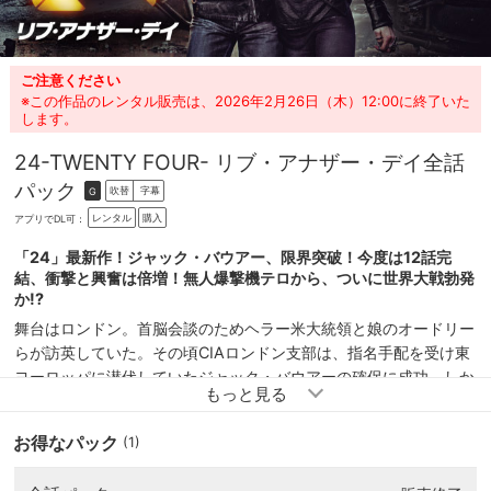
ご注意ください
※この作品のレンタル販売は、2026年2月26日（木）12:00に終了いた
します。
24-TWENTY FOUR- リブ・アナザー・デイ
全話
パック
吹替
字幕
G
レンタル
購入
アプリでDL可：
「24」最新作！ジャック・バウアー、限界突破！今度は12話完
結、衝撃と興奮は倍増！無人爆撃機テロから、ついに世界大戦勃発
か!?
舞台はロンドン。首脳会談のためヘラー米大統領と娘のオードリー
らが訪英していた。その頃CIAロンドン支部は、指名手配を受け東
ヨーロッパに潜伏していたジャック・バウアーの確保に成功。しか
し捜査官のケイトは、彼が意図的に捕まったのではないかと疑う。
一方アフガニスタンでは、米兵が遠隔操作していた無人爆撃機が勝
お得なパック
(1)
手に攻撃を開始。再び、ジャックの不眠不休の闘いが始まる!!