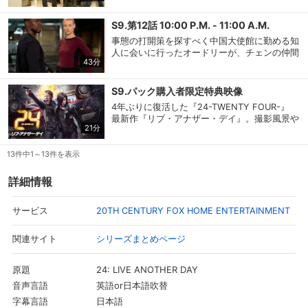
ロシアだとにらんだジャックは、マークを連れ
てロシア大使邸に乗り込む。ヘラー大統領は中
スマホなどでRakuten TVを視聴する際のデ
S9.第12話 10:00 P.M. - 11:00 A.M.
視聴デバイス一覧
バイス連携の設定ができます。
国側に説明と説得を試みるも失敗。中国軍は沖
事態の打開策を探すべく中国大使館に勤める知
縄の米軍基地を攻撃する態勢に入り、最悪の事
人に会いに行ったオードリーが、チェンの仲間
態に発展する危険が高まる。
43分
によって人質に取られてしまう。チェンを追う
視聴年齢制限の変更時にパスコード入力が
ジャックの代わりにケイトが救出に向かうが、
パスコード設定
求められるのでお子さまがいても安心で
す。
オードリーは撃たれてしまう。米軍が今にも攻
S9.パック購入者限定特典映像
撃を開始しようとした時、ジャックが送った決
4年ぶりに復活した『24-TWENTY FOUR-』
定的な証拠映像がCIAに届き、戦争の危機は回
最新作『リブ・アナザー・デイ』。撮影風景や
メルマガの配信停止、配信先のメールアド
避される。そして12時間後―。
メルマガ
21分
本編の映像を交えながらキーファー・サザーラ
レスの変更が可能です。
ンド他、キャスト・スタッフがその舞台裏につ
いて語る。
13件中1～13件を表示
定額見放題コンテンツの解約はこちらから
定額見放題解約
可能です。
詳細情報
20TH CENTURY FOX HOME ENTERTAINMENT
サービス
ログアウト
シリーズまとめページ
関連サイト
24: LIVE ANOTHER DAY
原題
英語or日本語吹替
音声言語
日本語
字幕言語