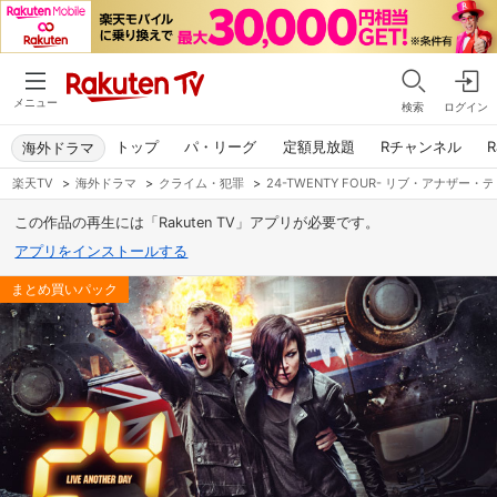
メニュー
検索
ログイン
トップ
パ・リーグ
定額見放題
Rチャンネル
R
海外ドラマ
楽天TV
>
海外ドラマ
>
クライム・犯罪
>
24-TWENTY FOUR- リブ・アナザー・
この作品の再生には「Rakuten TV」アプリが必要です。
アプリをインストールする