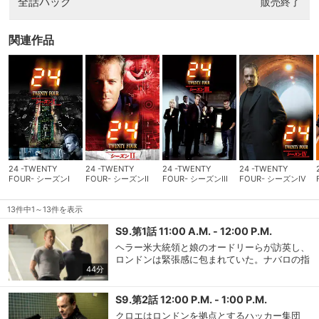
全話パック
販売終了
関連作品
24 -TWENTY
24 -TWENTY
24 -TWENTY
24 -TWENTY
FOUR- シーズンI
FOUR- シーズンII
FOUR- シーズンIII
FOUR- シーズンIV
13件中1～13件を表示
S9.第1話 11:00 A.M. - 12:00 P.M.
ヘラー米大統領と娘のオードリーらが訪英し、
ロンドンは緊張感に包まれていた。ナバロの指
44分
揮の下、逃亡中のジャック・バウアーがCIAに
確保されるが、捜査官のケイトは、彼が意図的
に捕まったのではないかと疑う。ジャックは一
S9.第2話 12:00 P.M. - 1:00 P.M.
瞬の隙をついて逃亡。その頃アフガニスタンで
クロエはロンドンを拠点とするハッカー集団