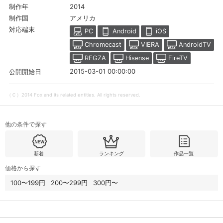
2014
制作年
アメリカ
制作国
対応端末
PC
Android
iOS
Chromecast
VIERA
AndroidTV
REGZA
Hisense
FireTV
2015-03-01 00:00:00
公開開始日
（Ｃ）2014 Fox and its related entities. All rights reserved.
他の条件で探す
新着
ランキング
作品一覧
価格から探す
100〜199円
200〜299円
300円〜