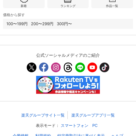
新着
ランキング
作品一覧
価格から探す
購入明細
４ヵ月分の購入明細の確認が可能です。
100〜199円
200〜299円
300円〜
現在獲得済みのお得なクーポンを確認でき
Myクーポン
ます。
公式ソーシャルメディアのご紹介
レンタル、購入、定額見放題の購入履歴の
購入履歴
確認が可能です。こちらから視聴いただく
と便利です。
お気に入りに登録した作品を確認できま
お気に入り
す。お気に入りに追加した作品の削除も可
能です。
サイト内の閲覧履歴を確認できます。履歴
閲覧履歴
の削除も可能です。
楽天グループサイト一覧
楽天グループアプリ一覧
サイト内で表示される作品の表示制限が可
表示モード：
スマートフォン
PC
視聴年齢制限
能です。5段階の年齢区分から選択できま
す。
企業情報
利用規約
特定商取引法に基づく表示
ヘルプ