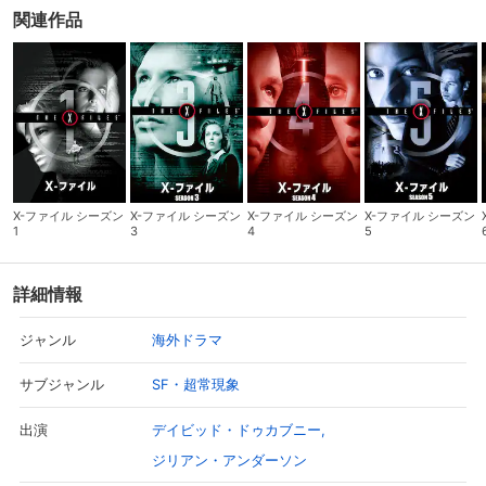
関連作品
X-ファイル シーズン
X-ファイル シーズン
X-ファイル シーズン
X-ファイル シーズン
1
3
4
5
詳細情報
海外ドラマ
ジャンル
SF・超常現象
サブジャンル
デイビッド・ドゥカブニー
出演
ジリアン・アンダーソン