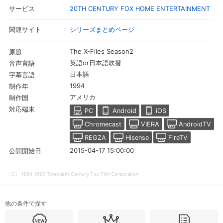
20TH CENTURY FOX HOME ENTERTAINMENT
サービス
シリーズまとめページ
関連サイト
The X-Files Season2
原題
英語or日本語吹替
音声言語
日本語
字幕言語
1994
制作年
アメリカ
制作国
対応端末
PC
Android
iOS
Chromecast
VIERA
AndroidTV
REGZA
Hisense
FireTV
会員設定
会員情報
閉じる
2015-04-17 15:00:00
公開開始日
（C） 1994-1995 Twentieth Century Fox Film Corporation
基本情報、本人連絡先、パスワード 、クレ
会員情報変更
ジットカード情報の変更が可能です。
他の条件で探す
決済方法変更
決済方法の変更が可能です。