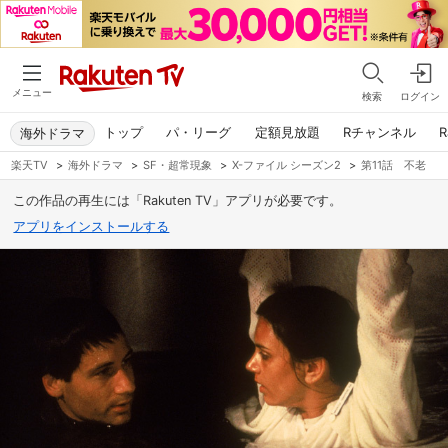
メニュー
検索
ログイン
トップ
パ・リーグ
定額見放題
Rチャンネル
R
海外ドラマ
楽天TV
>
海外ドラマ
>
SF・超常現象
>
X-ファイル シーズン2
>
第11話 不老
この作品の再生には「Rakuten TV」アプリが必要です。
アプリをインストールする