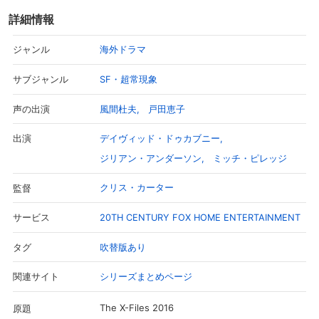
詳細情報
購入明細
４ヵ月分の購入明細の確認が可能です。
海外ドラマ
ジャンル
SF・超常現象
サブジャンル
現在獲得済みのお得なクーポンを確認でき
Myクーポン
ます。
風間杜夫
戸田恵子
声の出演
レンタル、購入、定額見放題の購入履歴の
デイヴィッド・ドゥカブニー
出演
購入履歴
確認が可能です。こちらから視聴いただく
と便利です。
ジリアン・アンダーソン
ミッチ・ピレッジ
お気に入りに登録した作品を確認できま
クリス・カーター
監督
お気に入り
す。お気に入りに追加した作品の削除も可
能です。
20TH CENTURY FOX HOME ENTERTAINMENT
サービス
サイト内の閲覧履歴を確認できます。履歴
閲覧履歴
吹替版あり
タグ
の削除も可能です。
シリーズまとめページ
関連サイト
サイト内で表示される作品の表示制限が可
視聴年齢制限
能です。5段階の年齢区分から選択できま
The X-Files 2016
す。
原題