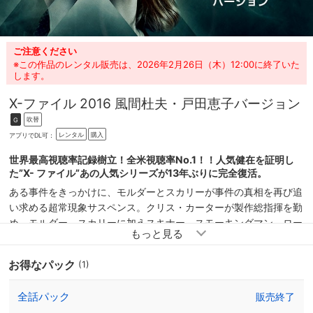
ご注意ください
※この作品のレンタル販売は、2026年2月26日（木）12:00に終了いた
します。
X-ファイル 2016 風間杜夫・戸田恵子バージョン
吹替
G
レンタル
購入
アプリでDL可：
世界最高視聴率記録樹立！全米視聴率No.1！！人気健在を証明し
た”X- ファイル”あの人気シリーズが13年ぶりに完全復活。
ある事件をきっかけに、モルダーとスカリーが事件の真相を再び追
い求める超常現象サスペンス。クリス・カーターが製作総指揮を勤
め、モルダー、スカリーに加えスキナー、スモーキングマン、ロー
ン・ガンメンなどのおなじみのキャストも登場する。海外ドラマ、
UFO・宇宙人・超常現象ブーム、都市伝説ブームの原点とも言え
お得なパック
(1)
る傑作がさらにパワーアップして登場。
全話パック
販売終了