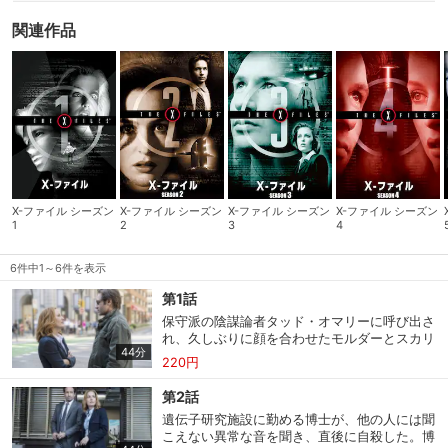
関連作品
X-ファイル シーズン
X-ファイル シーズン
X-ファイル シーズン
X-ファイル シーズン
1
2
3
4
6件中1～6件を表示
第1話
保守派の陰謀論者タッド・オマリーに呼び出さ
れ、久しぶりに顔を合わせたモルダーとスカリ
44分
ー。２人は彼の案内で、異星人に誘拐された経
220円
験を持つ女性、スヴェタを訪ねる。
第2話
遺伝子研究施設に勤める博士が、他の人には聞
こえない異常な音を聞き、直後に自殺した。博