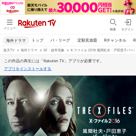
メニュー
検索
ログイン
トップ
パ・リーグ
定額見放題
Rチャンネル
R
海外ドラマ
楽天TV
>
海外ドラマ
>
SF・超常現象
>
X-ファイル 2016 風間杜夫・戸田恵子バー
この作品の再生には「Rakuten TV」アプリが必要です。
アプリをインストールする