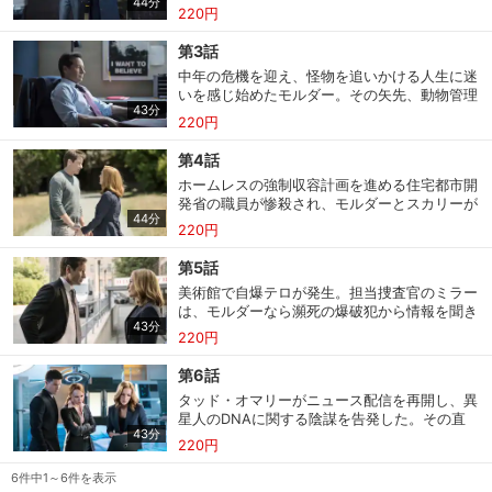
44分
士の部屋へ捜査に行ったモルダーの耳にも、突
220円
き刺すような高音が聞こえてくる。
第3話
中年の危機を迎え、怪物を追いかける人生に迷
いを感じ始めたモルダー。その矢先、動物管理
43分
局職員が森で怪物に襲われる事件が発生する。
220円
第4話
ホームレスの強制収容計画を進める住宅都市開
発省の職員が惨殺され、モルダーとスカリーが
44分
捜査にあたる。しかしそこへ、スカリーの母が
220円
危篤との連絡が入り、彼女は病院へ。
第5話
美術館で自爆テロが発生。担当捜査官のミラー
は、モルダーなら瀕死の爆破犯から情報を聞き
会員設定
会員情報
閉じる
43分
出す方法を知っているかと、相棒のアインシュ
220円
タインと共にＸファイル課を訪ねる。
第6話
基本情報、本人連絡先、パスワード 、クレ
タッド・オマリーがニュース配信を再開し、異
会員情報変更
ジットカード情報の変更が可能です。
星人のDNAに関する陰謀を告発した。その直
43分
後、モルダーが失踪。病院には各種の感染症に
220円
かかった患者があふれ始める。
6件中1～6件を表示
決済方法変更
決済方法の変更が可能です。