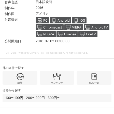
日本語吹替
音声言語
2016
スマホなどでRakuten TVを視聴する際のデ
制作年
視聴デバイス一覧
バイス連携の設定ができます。
アメリカ
制作国
対応端末
PC
Android
iOS
視聴年齢制限の変更時にパスコード入力が
Chromecast
VIERA
AndroidTV
パスコード設定
求められるのでお子さまがいても安心で
す。
REGZA
Hisense
FireTV
2016-07-02 00:00:00
公開開始日
メルマガの配信停止、配信先のメールアド
メルマガ
レスの変更が可能です。
（C） 2016 Twentieth Century Fox Film Corporation. All rights reserved.
定額見放題コンテンツの解約はこちらから
定額見放題解約
可能です。
他の条件で探す
新着
ランキング
作品一覧
ログアウト
価格から探す
100〜199円
200〜299円
300円〜