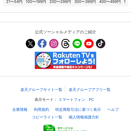
21〜54円
100〜199円
200〜299円
300〜399円
400〜499円
50
スマホなどでRakuten TVを視聴する際のデ
視聴デバイス一覧
バイス連携の設定ができます。
視聴年齢制限の変更時にパスコード入力が
公式ソーシャルメディアのご紹介
パスコード設定
求められるのでお子さまがいても安心で
す。
メルマガの配信停止、配信先のメールアド
メルマガ
レスの変更が可能です。
定額見放題コンテンツの解約はこちらから
定額見放題解約
可能です。
楽天グループサイト一覧
楽天グループアプリ一覧
ログアウト
表示モード：
スマートフォン
PC
企業情報
利用規約
特定商取引法に基づく表示
ヘルプ
コピーライト一覧
個人情報保護方針