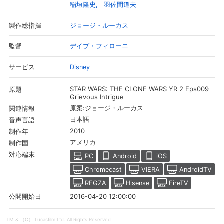
稲垣隆史
羽佐間道夫
ジョージ・ルーカス
製作総指揮
デイブ・フィローニ
監督
Disney
サービス
STAR WARS: THE CLONE WARS YR 2 Eps009
原題
Grievous Intrigue
原案:ジョージ・ルーカス
関連情報
日本語
音声言語
2010
制作年
アメリカ
制作国
会員設定
会員情報
閉じる
対応端末
PC
Android
iOS
Chromecast
VIERA
AndroidTV
基本情報、本人連絡先、パスワード 、クレ
REGZA
Hisense
FireTV
会員情報変更
ジットカード情報の変更が可能です。
2016-04-20 12:00:00
公開開始日
決済方法変更
決済方法の変更が可能です。
TM & （C） Lucasfilm Ltd. All Rights Reserved