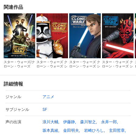
関連作品
スター・ウォーズ/ク
スター・ウォーズ ク
スター・ウォーズ ク
スター・ウォーズ ク
ローン・ウォーズ
ローン・ウォーズ シ
ローン・ウォーズ シ
ローン・ウォーズ シ
ーズン1
ーズン3
ーズン4
詳細情報
アニメ
ジャンル
SF
サブジャンル
浪川大輔
伊藤静
森川智之
永井一郎
声の出演
坂本真綾
金田明夫
岩崎ひろし
玄田哲章