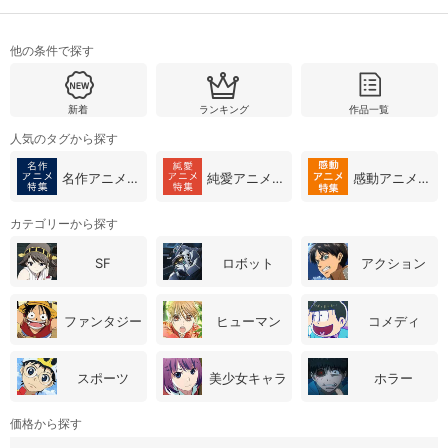
他の条件で探す
購入明細
４ヵ月分の購入明細の確認が可能です。
新着
ランキング
作品一覧
現在獲得済みのお得なクーポンを確認でき
Myクーポン
人気のタグから探す
ます。
名作アニメ特集
純愛アニメ特集
感動アニメ特集
レンタル、購入、定額見放題の購入履歴の
購入履歴
確認が可能です。こちらから視聴いただく
と便利です。
カテゴリーから探す
お気に入りに登録した作品を確認できま
SF
ロボット
アクション
お気に入り
す。お気に入りに追加した作品の削除も可
能です。
ファンタジー
ヒューマン
コメディ
サイト内の閲覧履歴を確認できます。履歴
閲覧履歴
の削除も可能です。
スポーツ
美少女キャラ
ホラー
サイト内で表示される作品の表示制限が可
視聴年齢制限
能です。5段階の年齢区分から選択できま
価格から探す
す。