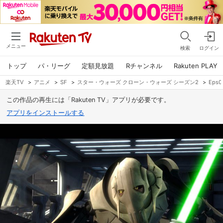
メニュー
検索
ログイン
トップ
パ・リーグ
定額見放題
Rチャンネル
Rakuten PLAY
楽天TV
>
アニメ
>
SF
>
スター・ウォーズ クローン・ウォーズ シーズン2
>
Eps
この作品の再生には「Rakuten TV」アプリが必要です。
アプリをインストールする