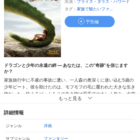
出演：
ブライス・ダラス・ハワード
予告編
タグ：
家族で観たいファミリー作品
予告編
ドラゴンと少年の永遠の絆 ― あなたは、この“奇跡”を信じます
か？
家族旅行中に不慮の事故に遭い、一人森の奥深くに迷い込む5歳の
少年ピート。彼を助けたのは、モフモフの毛に覆われた大きな生き
物だった。怯えるピートをその生き物は両手でやさしく包み、大空
へ羽ばたいていく。その後6年間、人と関わることなく深い森で暮
らしてきたピートだが、実は彼には誰にも言えない秘密の友達“エ
詳細情報
リオット”がいた。ピートにとってエリオットは言葉が話せなくて
も心が通じる、家族同然の存在。森の中での二人きりの生活は、毎
洋画
ジャンル
日がわくわくする冒険の連続だった。この夢のような日々はずっと
続くと思っていたが、森を守るために様々な調査を行うグレースと
ファンタジー
サブジャンル