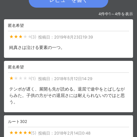
4件中1～4件を表示
購入明細
４ヵ月分の購入明細の確認が可能です。
匿名希望
(3)
投稿日：
2019年8月23日19:39
現在獲得済みのお得なクーポンを確認でき
Myクーポン
ます。
純真さは泣ける要素の一つ。
レンタル、購入、定額見放題の購入履歴の
購入履歴
確認が可能です。こちらから視聴いただく
と便利です。
匿名希望
(1)
投稿日：
2018年5月12日14:29
お気に入りに登録した作品を確認できま
お気に入り
す。お気に入りに追加した作品の削除も可
テンポが遅く、展開も先が読める。退屈で途中をとばしなが
能です。
らみた。子供の方がその退屈さには耐えられないのではと思
う。
サイト内の閲覧履歴を確認できます。履歴
閲覧履歴
の削除も可能です。
ルート302
サイト内で表示される作品の表示制限が可
視聴年齢制限
能です。5段階の年齢区分から選択できま
す。
(5)
投稿日：
2018年2月14日0:48