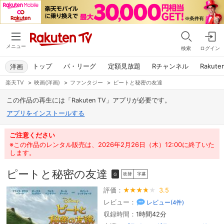
メニュー
検索
ログイン
トップ
パ・リーグ
定額見放題
Rチャンネル
Rakute
洋画
楽天TV
>
映画(洋画)
>
ファンタジー
>
ピートと秘密の友達
この作品の再生には「Rakuten TV」アプリが必要です。
アプリをインストールする
ご注意ください
※この作品のレンタル販売は、2026年2月26日（木）12:00に終了いた
します。
ピートと秘密の友達
吹替
字幕
G
評価：
3.5
レビュー：
レビュー(
4
件)
収録時間：
1時間42分