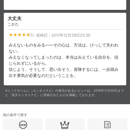
スマホなどでRakuten TVを視聴する際のデ
視聴デバイス一覧
バイス連携の設定ができます。
大丈夫
こかた
視聴年齢制限の変更時にパスコード入力が
パスコード設定
求められるのでお子さまがいても安心で
(5)
投稿日：
2017年12月28日23:39
す。
みえないものをみる——その心は、方法は、けっして失われ
メルマガの配信停止、配信先のメールアド
ない。
メルマガ
レスの変更が可能です。
みえなくなってしまったのは、本当はみえている自分を、信
じられずにいるから。
信じよう、そうして、思い出そう、冒険するには、一歩踏み
定額見放題コンテンツの解約はこちらから
定額見放題解約
出す勇気が必要なのだということを。
可能です。
※ニックネームに（エンタメナビ）の表示があるレビューは、2016年11月30日まで
ログアウト
に「楽天エンタメナビ」に投稿されたものを掲載しております。
他の条件で探す