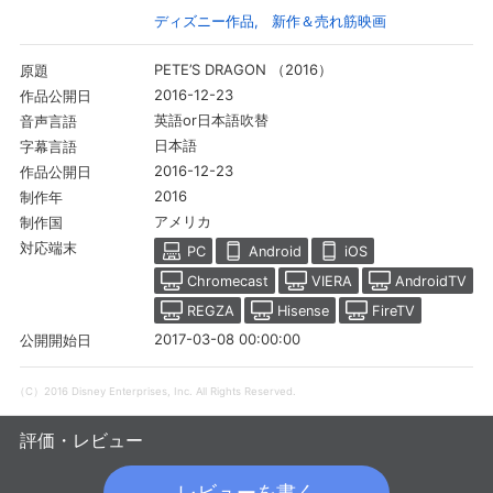
ディズニー作品
新作＆売れ筋映画
PETE’S DRAGON （2016）
原題
2016-12-23
作品公開日
英語or日本語吹替
音声言語
日本語
字幕言語
2016-12-23
作品公開日
2016
制作年
アメリカ
制作国
対応端末
PC
Android
iOS
Chromecast
VIERA
AndroidTV
REGZA
Hisense
FireTV
会員設定
会員情報
閉じる
2017-03-08 00:00:00
公開開始日
（C）2016 Disney Enterprises, Inc. All Rights Reserved.
基本情報、本人連絡先、パスワード 、クレ
会員情報変更
ジットカード情報の変更が可能です。
評価・レビュー
決済方法変更
決済方法の変更が可能です。
レビューを書く