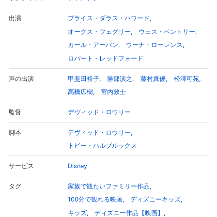
の出会いがきっかけで、伝説でしかなかったはずのエリオットの存
在が人間たちに知られてしまうことに…。ピートとエリオットのか
ブライス・ダラス・ハワード
出演
けがえのない絆は今、小さな町に、そしてグレースの心に、奇跡を
オークス・フェグリー
ウェス・ベントリー
起こそうとしていた…果たして、ピートとエリオットは再び幸せに
暮らすことができるのか！？
カール・アーバン
ウーナ・ローレンス
ロバート・レッドフォード
甲斐田裕子
勝部演之
藤村真優
松澤可苑
声の出演
高橋広樹
宮内敦士
デヴィッド・ロウリー
監督
デヴィッド・ロウリー
脚本
トビー・ハルブルックス
Disney
サービス
家族で観たいファミリー作品
タグ
100分で観れる映画
ディズニーキッズ
キッズ
ディズニー作品【映画】