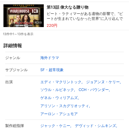
てしまう。リーナは占い箱の仕掛けを教えて、
第13話 偉大なる贈り物
何も心配ないと言うが…。スティーブはバーで
スマホなどでRakuten TVを視聴する際のデ
視聴デバイス一覧
落ち込んでいる。クレジットカードの支払いを
バイス連携の設定ができます。
ピート・ラティマーがある遺物の影響で、“ピ
拒否されて、酒代も払えないのだ。そんなステ
ートが生まれていなかった世界”に入り込んで
ィーブに接近するマーカス・ダイアモンド。仲
43分
しまう。過去に葬ったはずの宿敵を退治し、皆
220円
間に加わらないかと誘いをかける。弱気になっ
視聴年齢制限の変更時にパスコード入力が
の人生を元に戻すには？“第13倉庫”の仲間を探
ているスティーブは合意するが…
パスコード設定
求められるのでお子さまがいても安心で
し出して、命がけの作戦に同行するよう説得す
13件中1～13件を表示
す。
るしかない。“ピートが存在しない世界”だか
ら、誰もピートのことを覚えていないけれど。
詳細情報
映画「素晴らしき哉、人生！」とその原作小説
メルマガの配信停止、配信先のメールアド
メルマガ
を手本にしたクリスマス特別編。
レスの変更が可能です。
海外ドラマ
ジャンル
SF・超常現象
サブジャンル
定額見放題コンテンツの解約はこちらから
定額見放題解約
可能です。
エディ・マクリントック
ジョアンヌ・ケリー
出演
ソウル・ルビネック
CCH・パウンダー
ログアウト
ゲネル・ウィリアムズ
アリソン・スカグリオッティ
アーロン・アシュモア
ジャック・ケニー
デヴィッド・シムキンズ
製作総指揮