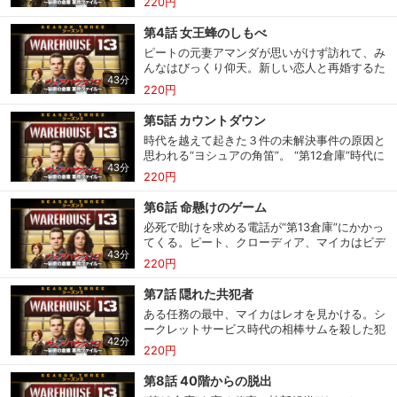
220円
まう。マイカは次の犠牲者３人をかろうじて救
変死し、遺体が粘土になって崩壊するという怪
うためにも事件を解決しなくてはならない。一
う。殺人犯はホテルの部屋へ逃げ込む。そこで
事件が続発しているのだ。被害者のＤＮＡを分
方、遺物のナイフを取り戻すという初任務を与
第4話 女王蜂のしもべ
待つ謎の人物２人。１人はストコウスキー捜査
析すると、もはや人間のものではない。なんと
えられたクローディア。アーティーは彼女の実
官だった。事件解決に力を貸したマイカは、気
ピートの元妻アマンダが思いがけず訪れて、み
コンピューターウイルスに感染していた。そこ
力を本当に信頼しているのかな？
持ちを入れ替えて“第13倉庫”に戻ってくるだろ
んなはびっくり仰天。新しい恋人と再婚するた
でコンピューターの天才であるヒューゴ・ミラ
うか？
43分
めに町に来たのだという。ところが、結婚式の
ーが捜査に参加。ところが、ヒューゴがバネッ
220円
当日、古代エジプトの女王の持ち物だった遺物
サの元恋人であると知って、アーティーは面白
のために、付添人たちは花嫁を女王蜂と見なす
くない。被害者は全員がコンピューターを使っ
第5話 カウントダウン
ようになる。そして、殺人蜂の大群のように、
たのぞきの被害を受けていた。捜査の手が迫る
時代を越えて起きた３件の未解決事件の原因と
結婚式の出席客と新郎に襲いかかる。ピートと
と、犯人は電器店のテレビの画面を通してウイ
思われる“ヨシュアの角笛”。 “第12倉庫”時代に
マイカは付添人の攻撃をかわして、アマンダに
ルスをばらまき、大勢が感染。早く犯人と遺物
43分
Ｈ・Ｇ・ウェルズが発見した遺物だ。この古代
突き刺さった蜂の針を抜き取ろうとするが…。
220円
を見つけないと、店内の全員が粘土になってし
の角笛をロケットとつなぎ合わせた発明品は、
一方、スティーブとクローディアは古い水筒を
まう。ウイルス除去プログラムを書き直せるの
行く手をさえぎるものすべてを粉砕できる。だ
回収するという任務で、南北戦争の再現イベン
第6話 命懸けのゲーム
はヒューゴだけだが、そのヒューゴも感染して
が、今回の犠牲者は、20キロ以内に何もない
トへ。戦うフリをするだけのはずだが、どうも
しまっている…。一方、同じベッドで目覚めた
必死で助けを求める電話が“第13倉庫”にかかっ
場所で粉砕されていた。遺物の破壊力の限界を
おかしい。再現俳優の１人が規則に従っていな
ピートとマイカ。何があったのか記憶がまった
てくる。ピート、クローディア、マイカはビデ
超えている。改造が加えられているのだ。ピー
いようだ。自分が南北戦争で闘う兵士であると
くない。決まり悪いのを我慢して、足どりをさ
会員設定
会員情報
閉じる
43分
オゲーム開発者２名の救助に向かう。その１人
ト、マイカ、Ｈ・Ｇ・ウェルズはかつての事件
220円
信じ込んで、スティーブも含め戦場の全員を制
かのぼろうと“第13倉庫”に手がかりを探すと、
は“第13倉庫”にもお馴染みのファーゴ。ビアト
を再調査。現場に残されていたマンガ本から、
圧しようとしているのだ。
スティーブがブロンズ凍結されてしまってい
リクス・ポターのティーセットでお茶を飲んだ
父親の死を目撃した少年が遺物を盗んだと結論
第7話 隠れた共犯者
る。一体何があったのか？
ため、現実と幻覚の間に囚われてしまったの
する。そして、現代。人里離れた衛星基地で、
ある任務の最中、マイカはレオを見かける。シ
だ。心拍が危険なほど上昇している。救出する
基本情報、本人連絡先、パスワード 、クレ
髪をふり乱した男が、ロケット打ち上げを企て
会員情報変更
ークレットサービス時代の相棒サムを殺した犯
ためには、ゲーム世界に入っていくしかない。
ジットカード情報の変更が可能です。
ている。着弾地点は満員の野球場。これで父親
42分
人だ。だが、混雑する鉄道駅で見失ってしま
そこはなんと“第13倉庫”を元にした世界。各レ
220円
を生き返らせることができると幻想を抱いてい
う。サムとの情事の悲しい思い出に包まれるマ
ベルをクリアし、閉じ込められたプレイヤーを
るのだ。“倉庫”捜査官が３世代にわたって止め
イカ。かつての同僚たちの応援を得て、レオを
探し出し、恐怖に直面するのだ。ゲームの中で
第8話 40階からの脱出
られなかったロケットを、“第13倉庫”の捜査官
決済方法変更
決済方法の変更が可能です。
追跡する。レオはまたも逃亡。ピートとマイカ
死んだら、現実世界でも死んでしまう。一方、
がついに止められるだろうか？