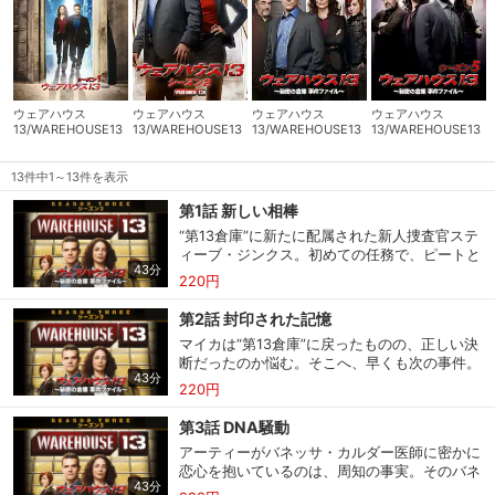
ウェアハウス
ウェアハウス
ウェアハウス
ウェアハウス
13/WAREHOUSE13
13/WAREHOUSE13
13/WAREHOUSE13
13/WAREHOUSE13
シーズン1
シーズン2
シーズン4
シーズン5
13件中1～13件を表示
第1話 新しい相棒
“第13倉庫”に新たに配属された新人捜査官ステ
ィーブ・ジンクス。初めての任務で、ピートと
43分
ともにデンバーへ。連続怪死事件の捜査だ。銀
220円
行家の秘密会合がからんでいる。事件を担当す
るＦＢＩのサリー・ストコウスキー捜査官が協
第2話 封印された記憶
力をしぶるので、ピートは “第13倉庫”の元捜
マイカは“第13倉庫”に戻ったものの、正しい決
査官マイカの応援を求める。被害者が息を引き
断だったのか悩む。そこへ、早くも次の事件。
取る前に口にした言葉の意味を解釈するため
43分
シアトルの殺人事件の裁判で、証人たちが次々
だ。シェイクスピアの呪われた作品集が連続殺
220円
と幼児化して記憶を失っているのだ。ピートと
人に関連していると突き止めるマイカ。スティ
マイカはまず殺人事件の容疑者と弁護士から捜
ーブの命が狙われるが、マイカが捜査官として
第3話 DNA騒動
査を始める。すると、目撃者たちにつきまとう
の本能を発揮して、命を救う。容疑者を求めて
アーティーがバネッサ・カルダー医師に密かに
若い記者が原因だと言われる。ところが、この
銀行家の会合に潜入捜査するピートとスティー
恋心を抱いているのは、周知の事実。そのバネ
記者も幼児化。さらにピートも記憶を失ってし
ブ。不法侵入でストコウスキーに逮捕されてし
43分
ッサがアーティーに応援を求めてくる。女性が
まう。一刻を争う事態だ。マイカはピートを救