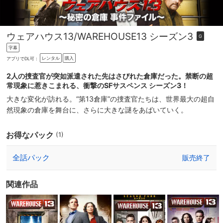
ウェアハウス13/WAREHOUSE13 シーズン3
G
字幕
レンタル
購入
アプリでDL可：
2人の捜査官が突如派遣された先はさびれた倉庫だった。禁断の超
常現象に惹きこまれる、衝撃のSFサスペンス シーズン3！
大きな変化が訪れる。“第13倉庫”の捜査官たちは、世界最大の超自
然現象の倉庫を舞台に、さらに大きな謎をあばいていく。
お得なパック
(1)
全話パック
販売終了
関連作品