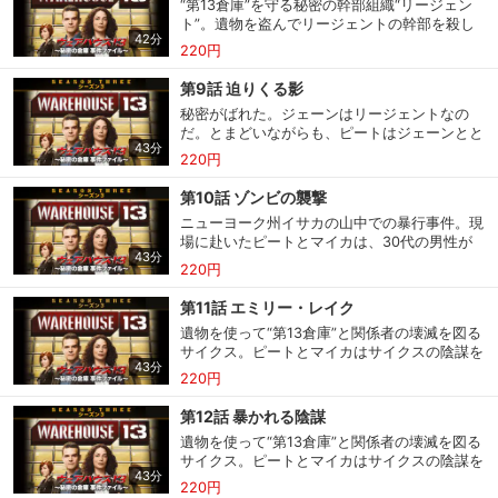
“第13倉庫”を守る秘密の幹部組織“リージェン
は遺物がからんでいると気づく。時間を止める
アーティーとスティーブは、ＦＢＩのストコウ
ト”。遺物を盗んでリージェントの幹部を殺し
ことができる遺物だ。唯一の手がかりはサムが
スキーに依頼されて、画廊での怪死事件の捜査
42分
ていた犯人はストコウスキーだった。“第13倉
マイカに残した空白のグリーティングカード。
220円
に協力する。ヴァン・ゴッホの名画「嵐の夜」
庫”捜査官たちはストコウスキーを尋問する。
隠されたメッセージを解読できるだろうか？そ
購入明細
４ヵ月分の購入明細の確認が可能です。
が遺物であり、死因であると突き止めて、この
リージェント３名が秘密で集まっているビルが
れとも、また相棒を失うことになるのだろう
第9話 迫りくる影
絵画を回収しようとするが、ストコウスキーに
遺物により崩壊の危機に瀕しているとわかり、
か？ピートに向かって撃ち出された銃弾は、時
妨害される。
秘密がばれた。ジェーンはリージェントなの
アーティーとマイカはリージェントとともに脱
間が止まって静止している。銃弾がまた動き始
だ。とまどいながらも、ピートはジェーンとと
出を図る。ピートとクローディアはストコウス
現在獲得済みのお得なクーポンを確認でき
める前に時を止めることができるか、マイカ次
Myクーポン
43分
もにジェーンの記憶の中へ旅立つ。ジェーンの
ます。
キーの共犯者を探し求める。ベルリンの壁を崩
220円
第だ。一方、“第13倉庫”では、アーティーに４
目的は任務だけ。“Ａ-Ｚテクノロジー”とリー
壊させるのに使われたペイントスプレーを持っ
本足の友達ができる。
ジェント連続殺人事件の関連を探ることだ。ピ
ている可能性があるからだ。フレデリック夫人
第10話 ゾンビの襲撃
レンタル、購入、定額見放題の購入履歴の
ートの目的はもっと個人的なことにある。一
はストコウスキーの口を割らせようと強引な手
ニューヨーク州イサカの山中での暴行事件。現
購入履歴
確認が可能です。こちらから視聴いただく
方、地元のＴシャツ店の店主が消滅するという
段に訴える。これに反対するスティーブは、フ
場に赴いたピートとマイカは、30代の男性が
と便利です。
事件が発生。マイカとクローディアが捜査に赴
レデリック夫人に銃を向ける。
43分
凍えながらシカを貪っているのを発見する。被
く。さらに、もう１人の人物が消滅。Ｔシャツ
220円
害者に残された歯痕が人間に似ているため、ゾ
店で店員たちに話を聞いたマイカとクローディ
お気に入りに登録した作品を確認できま
ンビではないかと考えるピート。マイカは納得
アは、事件との関連を知ることになる。元店員
お気に入り
す。お気に入りに追加した作品の削除も可
第11話 エミリー・レイク
がいかない。次の事件現場を訪れると、ピート
のメーガンが腹を立てると、相手が消滅してし
能です。
遺物を使って“第13倉庫”と関係者の壊滅を図る
が噛みつかれてしまう。新たな被害者だ。とこ
まうのだ。さらに消滅事件が起こり、メーガン
サイクス。ピートとマイカはサイクスの陰謀を
ろが、驚いたことに、ピートではなく、マイカ
は犯人ではないとわかる。何者かがメーガンを
43分
阻止しようと奔走する。２部構成の第１部。
にゾンビ化の症状が表れる。遺物は19世紀のガ
サイト内の閲覧履歴を確認できます。履歴
220円
尾行しているのだ。だが、誰が？Ｔシャツ店の
閲覧履歴
の削除も可能です。
ラス瓶なのだが…。一方、スティーブ・ジンク
店員ジェフだ。メーガンとジェフが対決し、追
ス捜査官は“第13倉庫”を後にしてから、親友の
第12話 暴かれる陰謀
跡に発展。マイカとクローディアは、ジェフの
はずのクローディアに冷淡な態度ばかり。クロ
武器である双眼鏡の回収に成功する。ジェーン
遺物を使って“第13倉庫”と関係者の壊滅を図る
サイト内で表示される作品の表示制限が可
ーディアがバンドで演奏すると大喜びで伝えて
の記憶の中を旅するピートとジェーン。ピート
サイクス。ピートとマイカはサイクスの陰謀を
視聴年齢制限
能です。5段階の年齢区分から選択できま
も、絶交を宣言するほどだ。その上、クローデ
の父親の通夜を訪れる。
43分
阻止しようと奔走する。２部構成の第２部。
す。
220円
ィアは占い箱に“真夜中までに死ぬ”と予言され