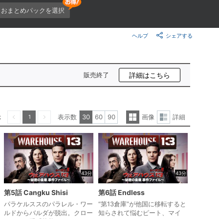
楽天チケット
おまとめパックを選択
エンタメニュース
推し楽
ヘルプ
シェアする
販売終了
詳細はこちら
示
表示数
30
60
90
画像
詳細
1
一
詳
前へ
次へ
覧
細
表
表
示
示
43分
43分
第5話 Cangku Shisi
第6話 Endless
パラケルススのパラレル・ワー
“第13倉庫”が他国に移転すると
ルドからバルダが脱出。クロー
知らされて悩むピート、マイ