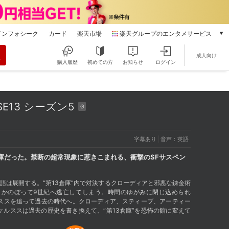
インフォシーク
カード
楽天市場
楽天グループのエンタメサービス
動画配信
成人向け
楽天TV
購入履歴
初めての方
お知らせ
ログイン
本/ゲーム/CD/DVD
楽天ブックス
電子書籍
SE13 シーズン5
G
楽天Kobo
雑誌読み放題
楽天マガジン
字幕あり
音声：英語
音楽配信
楽天ミュージック
庫だった。禁断の超常現象に惹きこまれる、衝撃のSFサスペン
動画配信ガイド
Rakuten PLAY
語は展開する。“第13倉庫”内で対決するクローディアと邪悪な錬金術
さかのぼって9世紀へ逃亡してしまう。時間のゆがみに閉じ込められ
無料テレビ
ルススを追って過去の時代へ。クローディア、スティーブ、アーティー
Rチャンネル
ルススは過去の歴史を書き換えて、“第13倉庫”を恐怖の館に変えて
チケット