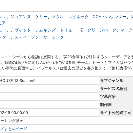
ック
ジョアンヌ・ケリー
ソウル・ルビネック
CCH・パウンダー
モア
ニー
デヴィッド・シムキンズ
ドリュー・Z・グリーンバーグ
マーク
ンダー
スティーブン・サージック
ラスト・シーンから物語は展開する。“第13倉庫”内で対決するクローディア
う。時間のゆがみに閉じ込められる“第13倉庫”チーム。ピートとマイカはパ
しい事態に直面する。パラケルススは過去の歴史を書き換えて、“第13倉庫”
HOUSE 13 Season5
サブジャンル
サービス名種別
字幕言語
制作国
02-19 00:00:00
サイト公開終了日
リーミング動画
ーズまとめページ