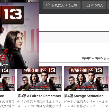
一話ずつ購入
5」全話パック
6件中1～6件を表
43分
42分
43分
ice
第3話 A Faire to Remember
第4話 Savage Seduction
巣の首都ワ
中世の生活を再現するルネサン
ピートの元恋人ケリー・ヘルナ
がない場所
ス・フェアに危険な遺物が？捜
ンデスの祖母がテレビ・ドラマ