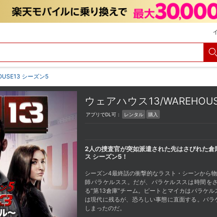
USE13 シーズン5
ウェアハウス13/WAREHOU
アプリでDL可：
レンタル
購入
2人の捜査官が突如派遣された先はさびれた倉
ス シーズン5！
シーズン4最終話の衝撃的なラスト・シーンから物
師パラケルスス。だが、パラケルススは時間を
る“第13倉庫”チーム。ピートとマイカはパラケ
は現代に残るが、恐ろしい事態に直面する。パラケ
しまったのだ。