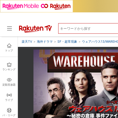
楽天TV
>
海外ドラマ
>
SF・超常現象
>
ウェアハウス13/WAREHO
トップ
ドラマ
ランキング
定額見放題
ライブ
パ・リーグ