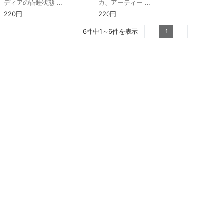
ディアの昏睡状態 …
カ、アーティー …
220円
220円
6件中1～6件を表示
1
前へ
次へ