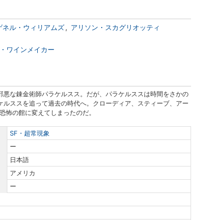
ゲネル・ウィリアムズ
アリソン・スカグリオッティ
・ワインメイカー
と邪悪な錬金術師パラケルスス。だが、パラケルススは時間をさかの
ラケルススを追って過去の時代へ。クローディア、スティーブ、アー
を恐怖の館に変えてしまったのだ。
SF・超常現象
ー
日本語
アメリカ
ー