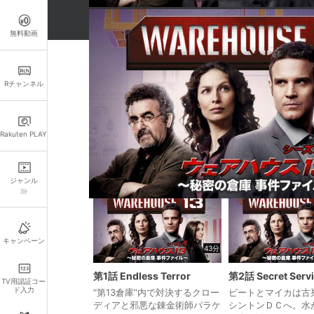
無料動画
お得なパック一覧
Rチャンネル
お得
「ウェアハウス13/WAREHOUSE13 シーズン
Rakuten PLAY
この作品の各話一覧
ジャンル
キャンペーン
43分
第1話 Endless Terror
第2話 Secret Serv
TV用認証コー
ド入力
“第13倉庫”内で対決するクロー
ピートとマイカは古
ディアと邪悪な錬金術師パラケ
シントンＤＣへ。水