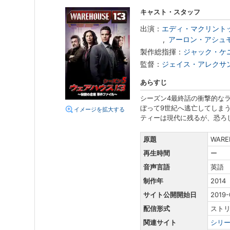
キャスト・スタッフ
出演：
エディ・マクリント
アーロン・アシュ
製作総指揮：
ジャック・ケ
監督：
ジェイス・アレクサ
あらすじ
シーズン4最終話の衝撃的な
ぼって9世紀へ逃亡してしま
イメージを拡大する
ティーは現代に残るが、恐ろ
原題
WARE
再生時間
ー
音声言語
英語
制作年
2014
サイト公開開始日
2019-
配信形式
スト
関連サイト
シリ