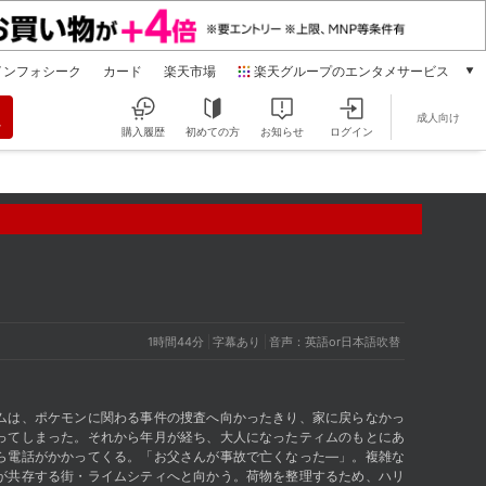
インフォシーク
カード
楽天市場
楽天グループのエンタメサービス
動画配信
成人向け
楽天TV
購入履歴
初めての方
お知らせ
ログイン
本/ゲーム/CD/DVD
楽天ブックス
電子書籍
楽天Kobo
雑誌読み放題
楽天マガジン
音楽配信
楽天ミュージック
1時間44分
字幕あり
音声：英語or日本語吹替
動画配信ガイド
Rakuten PLAY
無料テレビ
ムは、ポケモンに関わる事件の捜査へ向かったきり、家に戻らなかっ
Rチャンネル
ってしまった。それから年月が経ち、大人になったティムのもとにあ
ら電話がかかってくる。「お父さんが事故で亡くなった―」。複雑な
チケット
が共存する街・ライムシティへと向かう。荷物を整理するため、ハリ