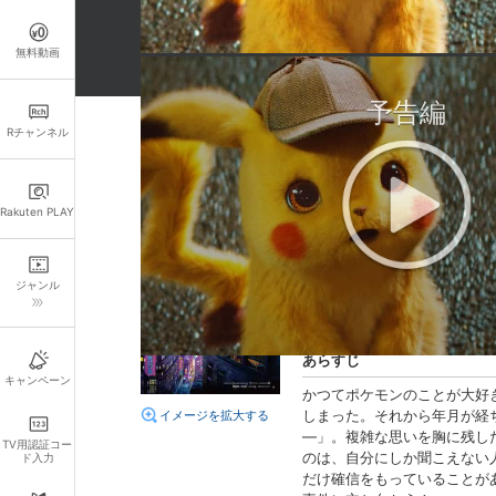
無料動画
予告編
※こちらの本編は、字幕でも吹き替えでもどち
おしらせ
Rチャンネル
詳細情報
キャスト・スタッフ
Rakuten PLAY
出演：
ジャスティス・スミ
声の出演：
ライアン・レイ
ジャンル
監督：
ロブ・レターマン
脚本：
ダン・ヘルナンデス
あらすじ
キャンペーン
かつてポケモンのことが大好
しまった。それから年月が経
イメージを拡大する
―」。複雑な思いを胸に残し
TV用認証コー
のは、自分にしか聞こえない
ド入力
だけ確信をもっていることが