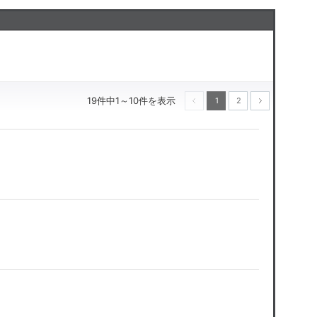
19件中1～10件を表示
1
2
次へ
前へ