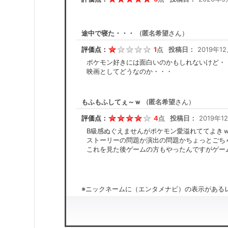
途中で寝た・・・
(
匿名希望
さん）
評価点：
1
点
投稿日：
2019年12
ポケモン好きには面白いのかもしれないけど・
映画としてどうなのか・・・
もふもふしてぇ～ｗ
(
匿名希望
さん）
評価点：
4
点
投稿日：
2019年12
B級感ぬぐえませんがポケモン愛溢れててよき
ストーリーの問題か演出の問題かちょっとごち
これを見た後ゲームの方もやったんですがゲー
※ニックネームに（エンタメナビ）の表示があるレ