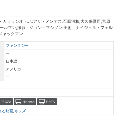
ラッシオ・Jr.:アリ・メンデス,石原恒和,大久保賢司,宮原
パールマン,撮影 ジョン・マシソン:美術 ナイジェル・フェル
ジャックマン
ファンタジー
ー
日本語
アメリカ
ー
REGZA
Hisense
FireTV
れる映画
,
キッズ