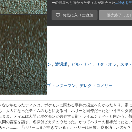
ーの部屋へと向かったティムが出会った
…続きを
販売終了しま
らでもお楽しみいただけます。
ス
キャスリン・ニュートン
渡辺謙
ビル・ナイ
リタ・オラ
スキ
ノルズ
ベンジー・サミット
ロブ・レターマン
デレク・コノリー
きな少年だったティムは、ポケモンに関わる事件の捜査へ向かったきり、家
ち、大人になったティムのもとにある日、ハリーと同僚だったというヨシダ
たまま、ティムは人間とポケモンが共存する街・ライムシティへと向かう。
人間の言葉を話す、名探偵ピカチュウだった。かつてハリーの相棒だったと
あった……。「ハリーはまだ生きている」。ハリーは何故、姿を消したのか？