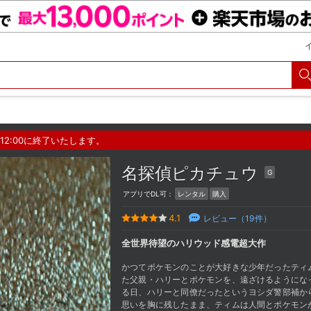
12:00に終了いたします。
名探偵ピカチュウ
G
アプリでDL可：
レンタル
購入
4.1
レビュー（
19
件）
全世界待望のハリウッド感電超大作
かつてポケモンのことが大好きな少年だったティ
た父親・ハリーとポケモンを、遠ざけるようにな
る日、ハリーと同僚だったというヨシダ警部補か
思いを胸に残したまま、ティムは人間とポケモン