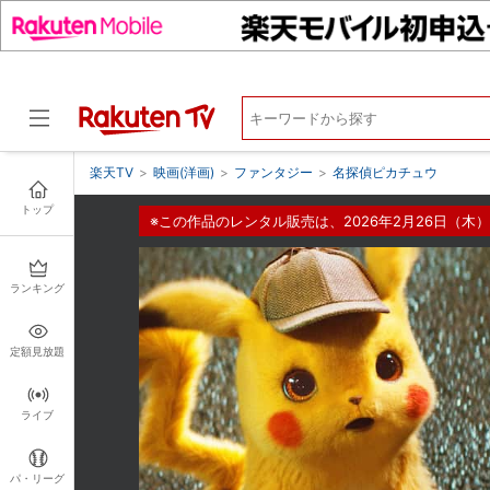
楽天TV
>
映画(洋画)
>
ファンタジー
>
名探偵ピカチュウ
トップ
※この作品のレンタル販売は、2026年2月26日（木）
ドラマ
ランキング
定額見放題
ライブ
パ・リーグ