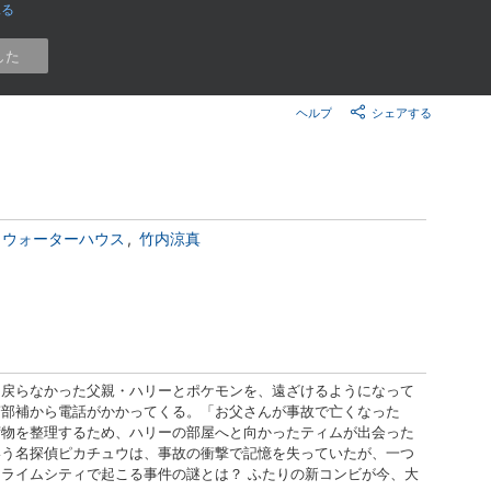
楽天チケット
見る
エンタメニュース
推し楽
した
ヘルプ
シェアする
・ウォーターハウス
竹内涼真
に戻らなかった父親・ハリーとポケモンを、遠ざけるようになって
警部補から電話がかかってくる。「お父さんが事故で亡くなった
荷物を整理するため、ハリーの部屋へと向かったティムが出会った
いう名探偵ピカチュウは、事故の衝撃で記憶を失っていたが、一つ
 ライムシティで起こる事件の謎とは？ ふたりの新コンビが今、大