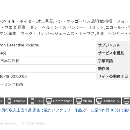
:ケイル・ボイター,片上秀長,ドン・マッゴーワン,製作総指揮 ジョー・カ
ジ・ウエダ,原案 ダン・ヘルナンデス:ベンジー・サミット,ニコール・
マン:編集 マーク・サンガー:ジェームズ・トーマス,音楽 ヘンリー・
on Detective Pikachu
サブジャンル
44分
サービス名種別
r日本語吹替
字幕言語
制作国
10-18 00:00:00
サイト公開終了日
リーミング動画
C
Android
iOS
Chromecast
VIERA
AndroidTV
9年興行収入上位作品
,
家族で観たいファミリー作品
,
ゲーム原作作品
,
100分で観
ights Reserved. （C）2019 Pokémon.