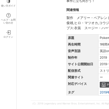
事件に立ち向かう！
使い方ガイド
関連情報
製作 メアリー・ペアレント
ヘルプ・お問
俊雄,ヒロ・マツオカ,コウ
い合わせ
プス:衣装 スージー・ハー
ログイン
原題
Pokem
再生時間
1時間
音声言語
英語o
制作年
2019
サイト公開開始日
2019-
配信形式
スト
関連サイト
ー
対応デバイス
P
タグ
201
（C）2019 Legendary and Warner Bros. Entertainment, Inc. All R