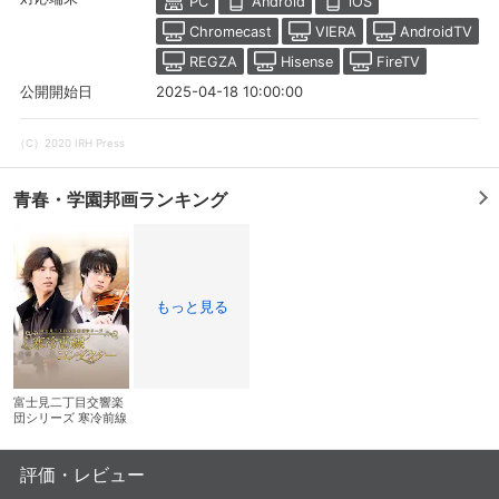
PC
Android
iOS
Chromecast
VIERA
AndroidTV
REGZA
Hisense
FireTV
2025-04-18 10:00:00
公開開始日
（C）2020 IRH Press
青春・学園邦画ランキング
もっと見る
会員設定
会員情報
閉じる
基本情報、本人連絡先、パスワード 、クレ
富士見二丁目交響楽
会員情報変更
団シリーズ 寒冷前線
ジットカード情報の変更が可能です。
コンダクター
評価・レビュー
決済方法変更
決済方法の変更が可能です。