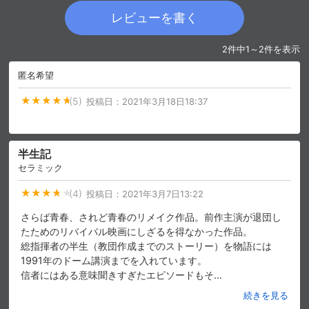
レビューを書く
購入明細
４ヵ月分の購入明細の確認が可能です。
2件中1～2件を表示
匿名希望
現在獲得済みのお得なクーポンを確認でき
Myクーポン
ます。
(5)
投稿日：
2021年3月18日18:37
レンタル、購入、定額見放題の購入履歴の
購入履歴
確認が可能です。こちらから視聴いただく
と便利です。
半生記
セラミック
お気に入りに登録した作品を確認できま
お気に入り
す。お気に入りに追加した作品の削除も可
(4)
投稿日：
2021年3月7日13:22
能です。
さらば青春、されど青春のリメイク作品。前作主演が退団し
たためのリバイバル映画にしざるを得なかった作品。
サイト内の閲覧履歴を確認できます。履歴
閲覧履歴
の削除も可能です。
総指揮者の半生（教団作成までのストーリー）を物語には
1991年のドーム講演までを入れています。
信者にはある意味聞きすぎたエピソードもそ
…
サイト内で表示される作品の表示制限が可
視聴年齢制限
能です。5段階の年齢区分から選択できま
続きを見る
す。