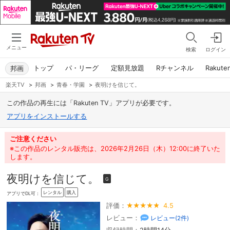
メニュー
検索
ログイン
トップ
パ・リーグ
定額見放題
Rチャンネル
Rakute
邦画
楽天TV
>
邦画
>
青春・学園
>
夜明けを信じて。
この作品の再生には「Rakuten TV」アプリが必要です。
アプリをインストールする
ご注意ください
※この作品のレンタル販売は、2026年2月26日（木）12:00に終了いた
します。
夜明けを信じて。
G
レンタル
購入
アプリでDL可：
評価：
4.5
レビュー：
レビュー(
2
件)