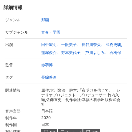
や学生時代の友。さらにかつての会社員時代の同僚や上司たち―そ
詳細情報
れぞれの胸に去来する悟との日々が回想される―四国の小さな町に
生まれ、一流大学を経て大手商社に就職。若くして社長候補と期待
邦画
ジャンル
されるエリートの道を歩みながら、突然退職し、姿を消した一条
悟。なぜ彼は、約束された将来を捨て去り、宗教家になることを選
青春・学園
サブジャンル
んだのか。
どうして愛する人たちにも何も告げずに、ただ一人往くことを決め
田中宏明
千眼美子
長谷川奈央
並樹史朗
出演
たのか―そして、いよいよ大講演会の幕が上がりはじめる。
窪塚俊介
芳本美代子
芦川よしみ
石橋保
赤羽博
監督
長編映画
タグ
原作:大川隆法 脚本:「夜明けを信じて。」シ
関連情報
ナリオプロジェクト プロデューサー:竹内久
顕,佐藤直史 制作会社:幸福の科学出版株式会
社
日本語
音声言語
2020
制作年
日本
制作国
対応端末