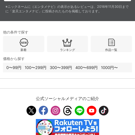
※ニックネームに（エンタメナビ）の表示があるレビューは、2016年11月30日まで
スマホなどでRakuten TVを視聴する際のデ
に「楽天エンタメナビ」に投稿されたものを掲載しております。
視聴デバイス一覧
バイス連携の設定ができます。
視聴年齢制限の変更時にパスコード入力が
他の条件で探す
パスコード設定
求められるのでお子さまがいても安心で
す。
新着
ランキング
作品一覧
メルマガの配信停止、配信先のメールアド
メルマガ
レスの変更が可能です。
価格から探す
0〜99円
100〜299円
300〜399円
400〜699円
1000円〜
定額見放題コンテンツの解約はこちらから
定額見放題解約
可能です。
公式ソーシャルメディアのご紹介
ログアウト