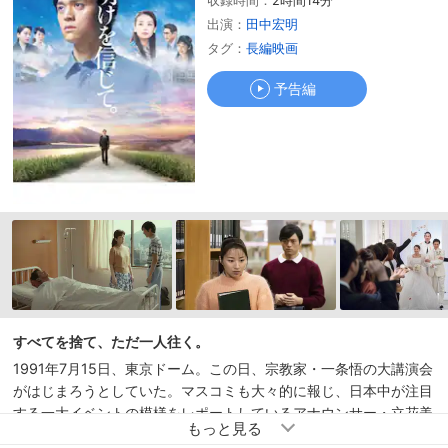
収録時間：
2時間14分
予告編
出演：
田中宏明
タグ：
長編映画
予告編
すべてを捨て、ただ一人往く。
1991年7月15日、東京ドーム。この日、宗教家・一条悟の大講演会
がはじまろうとしていた。マスコミも大々的に報じ、日本中が注目
する一大イベントの模様をレポートしているアナウンサー・立花美
穂。そのテレビ画面を見ている裁判官の水瀬千晶。そして郷土の母