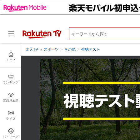
楽天TV
>
スポーツ
>
その他
>
視聴テスト
トップ
ドラマ
ランキング
定額見放題
ライブ
パ・リーグ