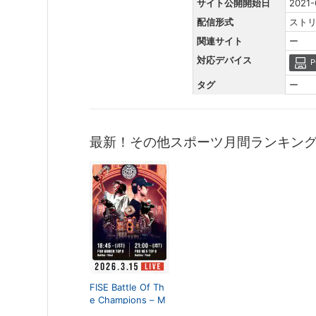
サイト公開開始日
2021-
配信形式
スト
関連サイト
ー
対応デバイス
P
タグ
ー
最新！その他スポーツ月間ランキン
FISE Battle Of Th
e Champions – M
acau 2026