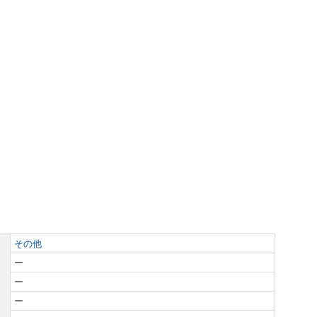
その他
ー
ー
ー