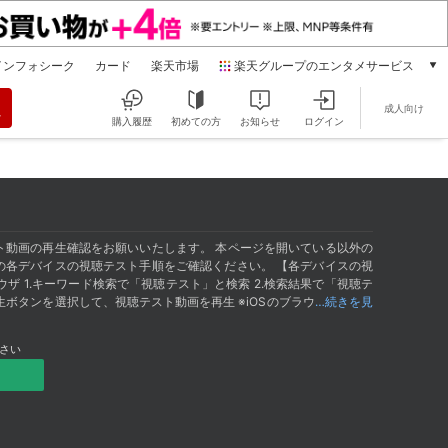
インフォシーク
カード
楽天市場
楽天グループのエンタメサービス
動画配信
成人向け
楽天TV
購入履歴
初めての方
お知らせ
ログイン
本/ゲーム/CD/DVD
楽天ブックス
電子書籍
楽天Kobo
雑誌読み放題
ト動画の再生確認をお願いいたします。 本ページを開いている以外の
楽天マガジン
の各デバイスの視聴テスト手順をご確認ください。 【各デバイスの視
ザ 1.キーワード検索で「視聴テスト」と検索 2.検索結果で「視聴テ
音楽配信
生ボタンを選択して、視聴テスト動画を再生 ※iOSのブラウ
…続きを見
楽天ミュージック
動画配信ガイド
さい
Rakuten PLAY
無料テレビ
Rチャンネル
チケット