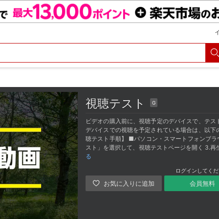
視聴テスト
G
ビデオの購入前に、視聴予定のデバイスで、テス
デバイスでの視聴を予定されている場合は、以下
聴テスト手順】 ■パソコン・スマートフォンブラウ
スト」を選択して、視聴テストページを開く 3.再
る
ログインしてくだ
会員無料