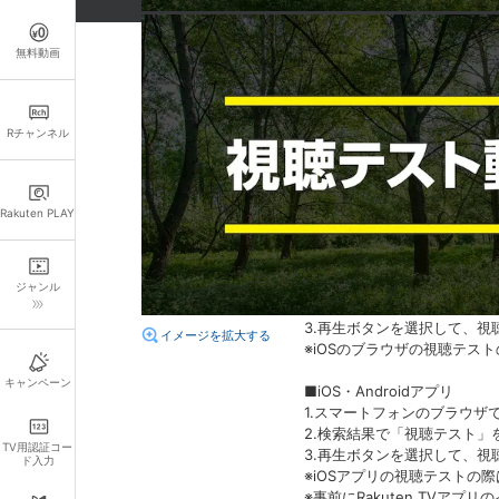
無料動画
詳細情報
あらすじ
Rチャンネル
ビデオの購入前に、視聴予定
本ページを開いている以外の
Rakuten PLAY
【各デバイスの視聴テスト手
■パソコン・スマートフォン
1.キーワード検索で「視聴テ
ジャンル
2.検索結果で「視聴テスト
3.再生ボタンを選択して、視
イメージを拡大する
※iOSのブラウザの視聴テ
キャンペーン
■iOS・Androidアプリ
1.スマートフォンのブラウザ
2.検索結果で「視聴テスト
TV用認証コー
3.再生ボタンを選択して、視
ド入力
※iOSアプリの視聴テストの
※事前にRakuten TVア