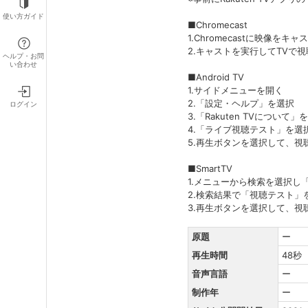
使い方ガイド
■Chromecast
1.Chromecastに映像
2.キャストを実行してTVで
ヘルプ・お問
い合わせ
■Android TV
1.サイドメニューを開く
2.「設定・ヘルプ」を選択
ログイン
3.「Rakuten TVについて」
4.「ライブ視聴テスト」を選
5.再生ボタンを選択して、視
■SmartTV
1.メニューから検索を選択し
2.検索結果で「視聴テスト
3.再生ボタンを選択して、視
原題
ー
再生時間
48秒
音声言語
ー
制作年
ー