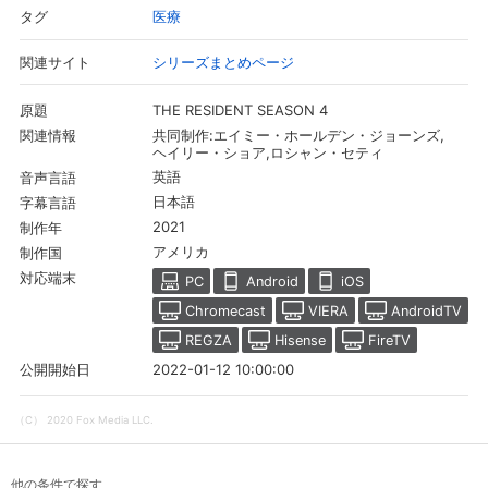
医療
タグ
シリーズまとめページ
関連サイト
THE RESIDENT SEASON 4
原題
共同制作:エイミー・ホールデン・ジョーンズ,
関連情報
ヘイリー・ショア,ロシャン・セティ
英語
音声言語
日本語
字幕言語
2021
制作年
アメリカ
制作国
対応端末
PC
Android
iOS
Chromecast
VIERA
AndroidTV
REGZA
Hisense
FireTV
2022-01-12 10:00:00
公開開始日
（C） 2020 Fox Media LLC.
他の条件で探す