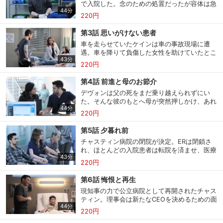
で入院した。念のための処置だったが容体は急
険と隣り合わせで仕事する一方で、自分の愛す
44分
激に悪化。コンラッドは何かがおかしいと感
る人たちを守ろうと必死だった。
220円
じ、デヴォンと真相を突き止めようとする。そ
の頃、オースティンとミーナは再入院患者に対
第3話 思いがけない患者
応。COVID-19パンデミックの最中にケインが
車を走らせていたケインは車の事故現場に遭
脊椎手術を急いだ患者が、手術以降様々な症状
遇。車を降りて負傷した女性を助けていたとこ
に苦しんでいたため、ミーナはケインの責任を
43分
ろ、駆けつけた救急車にはねられてしまう。
追及しようとする。一方オースティンは…。
220円
ケインを含む負傷者たちはチャスティン記念病
院に運び込まれた。ケインは、意識ははっきり
第4話 前進と母のお節介
しているが軽傷ではない。コンラッドらはすぐ
デヴォンは父の死をまだ乗り越えられずにい
に検査を始める。一方ケインが助けた女性も入
た。そんな彼のもとへ母が突然押しかけ、あれ
院したが、彼女にはケガ以外にも問題があっ
44分
これ世話を焼き始める。デヴォンのイライラは
た。ベルは病院の問題を解決すべく秘策に出
220円
募るばかりだった。病院では、手を負傷した若
る。
い娘が母親に連れられてきた。その治療はすぐ
第5話 夕暮れ前
に済んだが母親は以前から気になる点があると
チャスティン病院の閉院が決定。ERは閉鎖さ
会員設定
会員情報
閉じる
言い、娘のさらなる検査を求めた。その頃、ミ
れ、ほとんどの入院患者は転院を済ませ、医療
ーナはプライベートで重大な問題に直面してい
43分
機器等の片づけもほぼ終えている。医師やスタ
た。そして彼女が考えた唯一の解決策は…。
220円
ッフも新たな職場へ向かう準備をしていた。
一方、市内の病院はチャスティンの入院患者た
第6話 悔恨と再生
基本情報、本人連絡先、パスワード 、クレ
会員情報変更
ちが流れたためにどこも満床になり、新規の患
ジットカード情報の変更が可能です。
現知事の力で公立病院として再開されたチャス
者も受け付けられない状態に。そんな中、もは
ティン。理事会は新たなCEOを決めるための面
や機能していないチャスティンにやってきた激
44分
接を行う。一方、現場では予算がいっそう厳し
しい頭痛を抱えた男が思わぬ悲劇に見舞われ
220円
くなり、優秀な外科医が次々と病院を去り、両
る。
決済方法変更
決済方法の変更が可能です。