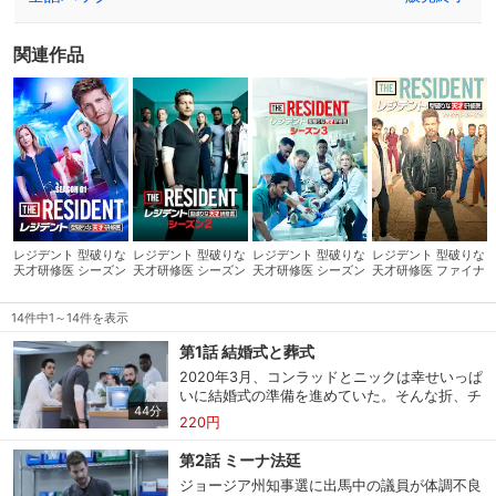
が待ち受ける！
関連作品
レジデント 型破りな
レジデント 型破りな
レジデント 型破りな
レジデント 型破りな
天才研修医 シーズン
天才研修医 シーズン
天才研修医 シーズン
天才研修医 ファイナ
1
2
3
ル・シーズン
14件中1～14件を表示
第1話 結婚式と葬式
2020年3月、コンラッドとニックは幸せいっぱ
いに結婚式の準備を進めていた。そんな折、チ
44分
ャスティン病院で初のCOVID-19感染者が確認
220円
される。まだ無防備だったスタッフにも感染。
1ヵ月が経ってなお感染者は増加の一途を辿っ
第2話 ミーナ法廷
ていた。そのため、コンラッドたちは結婚式ど
ジョージア州知事選に出馬中の議員が体調不良
ころではなかった。病院スタッフは皆、命の危