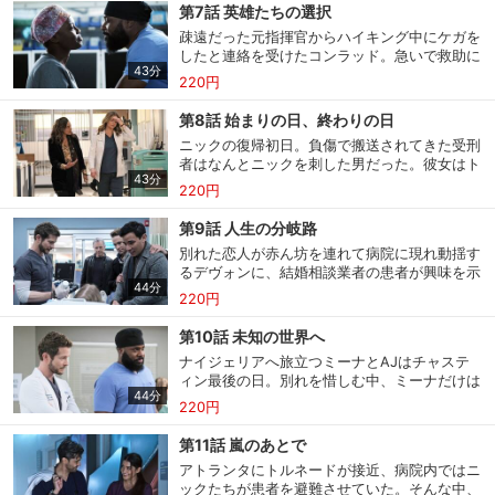
手の移植手術を待つ少年にも思わぬ影響が。困
第7話 英雄たちの選択
り果てたヴォスたちは、ベルのつてで意外な人
疎遠だった元指揮官からハイキング中にケガを
物を助っ人に呼ぶ。事件の後遺症に苦しむニッ
したと連絡を受けたコンラッド。急いで救助に
クは、心の支えに友人を呼び寄せるが、コンラ
購入明細
４ヵ月分の購入明細の確認が可能です。
43分
向かうが、彼は大尉に対してある理由で後ろめ
ッドと敵対するいわくつきの人物だった。
220円
たさを感じていた。病院では、ビザが更新され
ず国外退去になる不安を抱くミーナが大手術に
第8話 始まりの日、終わりの日
挑もうとしていた。一方、デヴォンは治療を諦
現在獲得済みのお得なクーポンを確認でき
ニックの復帰初日。負傷で搬送されてきた受刑
Myクーポン
め、痛みの管理をしたいという元ダンサーを説
ます。
者はなんとニックを刺した男だった。彼女はト
得し、治療を試みる。そんな中、ベルの元継子
43分
ラウマと正面から向き合うことになる。この日
ジェイクがチャスティンで働くことになる。
220円
は、新人リーラのインターン初日でもあった。
レンタル、購入、定額見放題の購入履歴の
彼女の仕事ぶりにはムラがあり、デヴォンはそ
購入履歴
確認が可能です。こちらから視聴いただく
第9話 人生の分岐路
の理由を知る。体が少し回復してきたケイン
と便利です。
別れた恋人が赤ん坊を連れて病院に現れ動揺す
は、脳神経外科医への復帰を目指して理学療法
るデヴォンに、結婚相談業者の患者が興味を示
を開始したが、厳しい現実を突きつけられる。
お気に入りに登録した作品を確認できま
44分
す。救急搬送された若い妊婦に駆け寄るジェイ
そしてミーナには新たな難題が待ち受けてい
220円
お気に入り
す。お気に入りに追加した作品の削除も可
クとグレッグ。彼女は2人の元へ赤ん坊を養子
た。
能です。
に出すつもりだったのだが予期せぬトラブルが
第10話 未知の世界へ
起こる。ケインは理学療法で知り合ったローズ
ナイジェリアへ旅立つミーナとAJはチャステ
を励まし、心を通わせる。強制送還の期日が迫
サイト内の閲覧履歴を確認できます。履歴
ィン最後の日。別れを惜しむ中、ミーナだけは
閲覧履歴
るミーナ。彼女は故郷ナイジェリアの将来を憂
の削除も可能です。
44分
いつものように淡々としている。そんな中、
い、苦悩しながらも、ある重大な決断をする。
220円
AJの母親がERにやってきた。心気症の彼女
は、AJとの別れの辛さから体調を崩したよう
サイト内で表示される作品の表示制限が可
第11話 嵐のあとで
だった。ケインは周りの想像以上に順調に回復
視聴年齢制限
能です。5段階の年齢区分から選択できま
アトランタにトルネードが接近、病院内ではニ
し、手術に復帰することに。患者は16歳の少
す。
ックたちが患者を避難させていた。そんな中、
女。ヴォス立ち会いのもと手術は始まった。デ