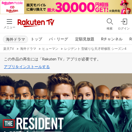
メニュー
検索
ログイン
トップ
パ・リーグ
定額見放題
Rチャンネル
R
海外ドラマ
楽天TV
>
海外ドラマ
>
ヒューマン
>
レジデント 型破りな天才研修医 シーズン4
この作品の再生には「Rakuten TV」アプリが必要です。
アプリをインストールする