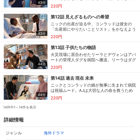
43分
7歳の少女が腹痛を訴え養父母に付き添われて
ヴォンは鎌状赤血球症のローズに治験を紹介す
220円
搬送。トルネードが過ぎさった後、デヴォンと
スマホなどでRakuten TVを視聴する際のデ
る。
視聴デバイス一覧
リーラが重傷者1人とシミュレーション室に閉
バイス連携の設定ができます。
第12話 見えざるものへの希望
じ込められる。また、救急車だまりでは屋根が
ニックの出産が迫る中、コンラッドは彼女の
崩落し救急隊員が下敷きになっていた。一方、
「出産前にやりたいことリスト」をかなえよう
視聴年齢制限の変更時にパスコード入力が
養子を諦めたジェイクと、ミーナを恋しがる
43分
と、優雅なスパの１日を計画。しかし、２人で
パスコード設定
求められるのでお子さまがいても安心で
AJは、周囲の同情的な態度にうんざりしてい
220円
す。
とある患者の様子を見に行ったことで、計画は
た。
大いに狂ってしまう。一方、AJは母親のがん
第13話 子供たちの物語
の進行が早いことが分かり、気が立っていた。
メルマガの配信停止、配信先のメールアド
火災現場に居合わせたリーラとデヴォンはアパ
ローズはついに遺伝子治療を開始したが、事態
メルマガ
レスの変更が可能です。
ートの管理人ダグを病院へ搬送。リーラはダグ
は思わぬ方向へ。その頃、ヴォスは病院の経営
44分
を担当し、患者との心の距離感に悩む。一方、
難で崖っぷちに立たされていた…。
220円
ニックの家ではビリーがベビーシャワーの準備
に励みながら落ち着かずにいた。鎌状赤血球症
定額見放題コンテンツの解約はこちらから
第14話 過去 現在 未来
定額見放題解約
で遺伝子治療を受けたローズが体の痛みを訴え
可能です。
ニックとコンラッドの娘が無事に生まれて病院
てケインと２人で来院した姿に、なぜかデヴォ
は祝福ムード。AJは大切な人の命を救うため
ンは動揺。ジェイクとグレッグは容体が安定し
44分
宿敵に助けを求める。責任の重い手術を任され
ないサミーに不安になりながらも寄り添う。
220円
たビリーは過去の失敗に囚われ、前進できずに
ログアウト
いた。そんな中、デヴォンとベルは協力し合っ
14件中1～14件を表示
て２つの命を同時に救おうとするのだが、それ
が思わぬボーナスを生む結果になる。しかし、
詳細情報
病院を黒字にしたヴォスは製薬会社と手を組ん
だことに不安を覚え、素直に喜べず…。
海外ドラマ
ジャンル