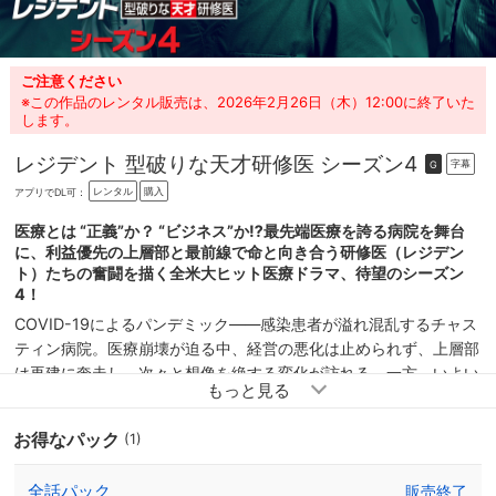
ご注意ください
※この作品のレンタル販売は、2026年2月26日（木）12:00に終了いた
します。
レジデント 型破りな天才研修医 シーズン4
字幕
G
レンタル
購入
アプリでDL可：
医療とは “正義”か？ “ビジネス”か⁉最先端医療を誇る病院を舞台
に、利益優先の上層部と最前線で命と向き合う研修医（レジデン
ト）たちの奮闘を描く全米大ヒット医療ドラマ、待望のシーズン
4！
COVID-19によるパンデミック――感染患者が溢れ混乱するチャス
ティン病院。医療崩壊が迫る中、経営の悪化は止められず、上層部
は再建に奔走し、次々と想像を絶する変化が訪れる。一方、いよい
よ結婚式を迎えることになったコンラッドとニック。ニックの妊娠
が発覚し、順風満帆な生活が待っているはずだったが…。AJとミ
お得なパック
(1)
ーナの恋の行方が遂に進展するが、大きな決断を迫られることに。
また、ベルは疎遠だった義理の息子で医師のジェイクをチャスティ
全話パック
販売終了
ンへ招く。冷え切った二人の絆は戻るのか⁉それぞれに波乱の展開