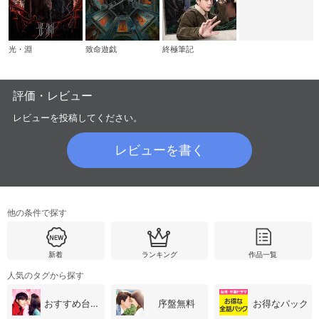
光・淵
致命遊戯
終極筆記
評価・レビュー
レビューを投稿してください。
レビューを書く
他の条件で探す
新着
ランキング
作品一覧
人気のタグから探す
おすすめ台湾・中国ドラマ
序盤無料
お得なパック