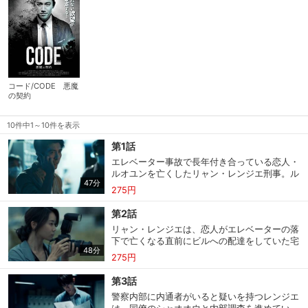
コード/CODE 悪魔
の契約
10件中1～10件を表示
第1話
エレベーター事故で長年付き合っている恋人・
ルオユンを亡くしたリャン・レンジエ刑事。ル
47分
オユンの死因が事故として処理され、納得がい
275円
かないレンジエの元に、事件の真相が知りたけ
れば願い事を叶えるアプリ“コード”をダウンロ
第2話
ードするよう謎の人物からの電話がくる。電話
リャン・レンジエは、恋人がエレベーターの落
を不振に思う一方、恋人の死の真相を是が非で
下で亡くなる直前にビルへの配達をしていた宅
も知りたいレンジエは“コード”をダウンロード
48分
配人の住所を突き止めるが、逮捕しようとした
し、事件に巻き込まれていくのであった…。
275円
その時、“コード”がレンジエのために働いてい
た情報提供者を救うよう任務を示す。恋人の死
第3話
因を突き止めることを優先し、任務に失敗して
警察内部に内通者がいると疑いを持つレンジエ
しまったレンジエだが、再び“コード”からの任