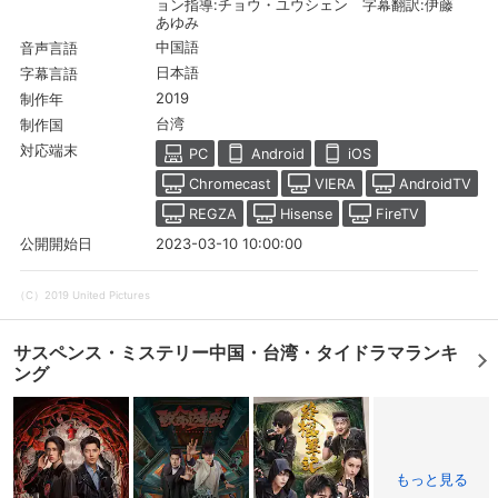
ョン指導:チョウ・ユウシェン 字幕翻訳:伊藤
あゆみ
中国語
音声言語
日本語
字幕言語
2019
制作年
台湾
制作国
対応端末
PC
Android
iOS
Chromecast
VIERA
AndroidTV
REGZA
Hisense
FireTV
2023-03-10 10:00:00
公開開始日
（C）2019 United Pictures
サスペンス・ミステリー中国・台湾・タイドラマランキ
ング
もっと見る