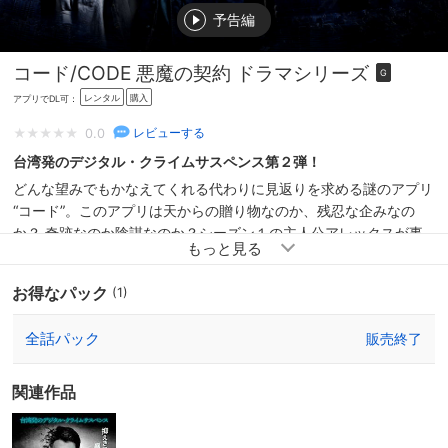
予告編
コード/CODE 悪魔の契約 ドラマシリーズ
G
レンタル
購入
アプリでDL可：
0.0
レビューする
台湾発のデジタル・クライムサスペンス第２弾！
どんな望みでもかなえてくれる代わりに見返りを求める謎のアプリ
“コード”。このアプリは天からの贈り物なのか、残忍な企みなの
か？ 奇跡なのか陰謀なのか？シーズン１の主人公アレックスが事
故死した後、邪悪なアプリの黒幕が次第に明らかになってくる。ア
プリの仕掛けた罠にはまった警察官が、恋人を事故で失い、アプリ
お得なパック
(1)
の謎に深く巻き込まれていく。これは正義と悪の戦いなのか、それ
とも欲望と道徳の綱引きなのか？台湾発のデジタル・クライムサス
全話パック
販売終了
ペンスドラマが計１０話のドラマシリーズとなって帰ってきた！
関連作品