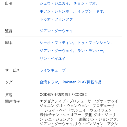
シュウ・ジエカイ
チョン・ヤオ
出演
スマホなどでRakuten TVを視聴する際のデ
視聴デバイス一覧
ホアン・シャンホー
イレブン・ヤオ
バイス連携の設定ができます。
トゥオ・ツォンファ
視聴年齢制限の変更時にパスコード入力が
ジアン・ダーウェイ
監督
パスコード設定
求められるのでお子さまがいても安心で
す。
シャオ・フィティン
トゥ・ファンシャン
脚本
メルマガの配信停止、配信先のメールアド
ジアン・ダーウェイ
ラン・モンハー
メルマガ
レスの変更が可能です。
リン・ペイユイ
定額見放題コンテンツの解約はこちらから
ライツキューブ
サービス
定額見放題解約
可能です。
台湾ドラマ
Rakuten PLAY掲載作品
タグ
ログアウト
CODE浮士德遊戲2 / CODE2
原題
エグゼクティブ・プロデューサー:グオ・ホゥイ
関連情報
ジュエン,グオ・ウェンウェン プロデューサ
ー:シュイ・ベイドウ,シュイ・ウェイフェン
撮影:チャン・シュオフー 美術:グオ・ジァリ
ン,シエ・ジュンアン 編集:ジン・ジョンファ,
ジアン・ダーウェイ,リウ・ビンジュン アクシ