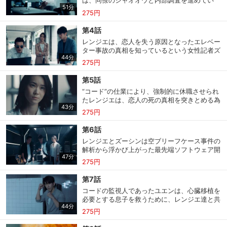
は、同僚のシャオオウと内部調査を進めてい
務が届く。
51分
た。“謎の男”から提供された情報とシャオオウ
275円
が集めた証拠から、レンジエは上司のボー係長
が汚職に手を染めていると確信し、尋問をす
第4話
る。しかしその強引な捜査方法をチェン課長に
レンジエは、恋人を失う原因となったエレベー
咎められ、2週間以内にこの内部捜査を終わら
ター事故の真相を知っているという女性記者ズ
せるよう命令されてしまうのであった。
44分
ーシンに会いに行く。ズーシンもまた、エレベ
275円
ーター事故の直前に従兄のフランクを謎めいた
事故死で失っていたのであった。レンジエとズ
第5話
ーシンはアジアで3本の指に入るハッカー・ハ
“コード”の仕業により、強制的に休職させられ
ンクの力を借り、“謎のゲーム”の正体を突き止
たレンジエは、恋人の死の真相を突きとめる為
めようとするのだったが…。
43分
に“コード”を使用したことをズーシンとハンク
275円
に打ち明ける。ハンクは“コード”を解析したい
反面、追跡されることを懸念し、レンジエの手
第6話
助けをためらう。一方その頃、ランリーテクノ
レンジエとズーシンは空ブリーフケース事件の
ロジーでは市政府と極秘に進めている“プロフ
会員設定
会員情報
閉じる
解析から浮かび上がった最先端ソフトウェア開
ェット計画”の進捗報告が行われていた。
47分
発会社・ランリーテクノロジーに行き、最新の
275円
プロジェクトを探ろうとするが担当者にはぐら
かされてしまう。一方その間に仮想空間ゲーム
第7話
基本情報、本人連絡先、パスワード 、クレ
で遊んでいたハンクは、仮想空間の中で“コー
会員情報変更
ジットカード情報の変更が可能です。
コードの監視人であったユエンは、心臓移植を
ド”に出くわす。“コード”の真偽を確かめる為
必要とする息子を救うために、レンジエ達と共
に願い事をしたハンクに与えられた対価の“任
44分
にコードの正体を追う。レンジエとユエンは監
務”とは…。
275円
視人の携帯を奪うべく、コードから与えられた
決済方法変更
決済方法の変更が可能です。
次の任務の現場に向かうが、その任務内容はレ