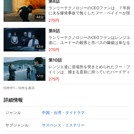
第8話
ンジエ自身の暗殺であった。何とか窮地を脱し
ランリーテクノロジーのCEOファンは、７年前
たレンジエ達は、ランリーテクノロジーCEOの
に夫を爆発事故で無くしたフー・ペイイーが現
ファンを拉致し、コードとの繋がりを暴こうと
44分
れたことを警戒し、事故当時その現場にいたチ
購入明細
４ヵ月分の購入明細の確認が可能です。
するが…。
275円
ーフプログラマーのユードーを海外に逃がす。
ファンの携帯電話を盗聴していたレンジエ達
第9話
は、送迎運転手を装ってユードーを連れ去ろう
現在獲得済みのお得なクーポンを確認でき
ランリーテクノロジーのCEOファンはレンジエ
とするが、隙を突かれ逃げられてしまう。しか
Myクーポン
ます。
達に、ユードーの殺害と市バスの爆破は単なる
しユードーが乗り換えた車にはあるものが仕掛
43分
警告であり、フー・フイミンの本当の狙いはラ
けられていた！
275円
ンリーが開発した“預言者”を滅ぼすことだと伝
レンタル、購入、定額見放題の購入履歴の
え、“預言者”を稼働させ、コードの消滅を図ろ
第10話
購入履歴
確認が可能です。こちらから視聴いただく
うとするが…。
と便利です。
レンジエ達に居場所を突きとめられたフー・フ
イミンは、捕まる直前に持っていたハードディ
51分
スクを破壊するが、事前にネットに転送された
お気に入りに登録した作品を確認できま
275円
コードは“預言者”からの追跡に対抗して警察の
お気に入り
す。お気に入りに追加した作品の削除も可
能です。
システムや衛星等の至る所に侵入し、AI同士の
10件中1～10件を表示
バトルが繰り広げられていた。
詳細情報
サイト内の閲覧履歴を確認できます。履歴
閲覧履歴
の削除も可能です。
中国・台湾・タイドラマ
ジャンル
サイト内で表示される作品の表示制限が可
視聴年齢制限
能です。5段階の年齢区分から選択できま
サスペンス・ミステリー
サブジャンル
す。