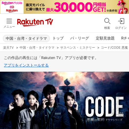
メニュー
検索
ログイン
トップ
パ・リーグ
定額見放題
Rチ
中国・台湾・タイドラマ
楽天TV
>
中国・台湾・タイドラマ
>
サスペンス・ミステリー
>
コード/CODE 悪
この作品の再生には「Rakuten TV」アプリが必要です。
アプリをインストールする