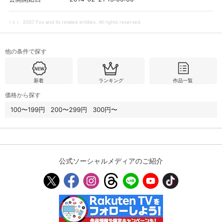
（ｃ） 2007 Fox and its related entities. All rights reserved.
購入明細
４ヵ月分の購入明細の確認が可能です。
他の条件で探す
現在獲得済みのお得なクーポンを確認でき
Myクーポン
ます。
新着
ランキング
作品一覧
レンタル、購入、定額見放題の購入履歴の
価格から探す
購入履歴
確認が可能です。こちらから視聴いただく
と便利です。
100〜199円
200〜299円
300円〜
お気に入りに登録した作品を確認できま
お気に入り
す。お気に入りに追加した作品の削除も可
能です。
公式ソーシャルメディアのご紹介
サイト内の閲覧履歴を確認できます。履歴
閲覧履歴
の削除も可能です。
サイト内で表示される作品の表示制限が可
視聴年齢制限
能です。5段階の年齢区分から選択できま
す。