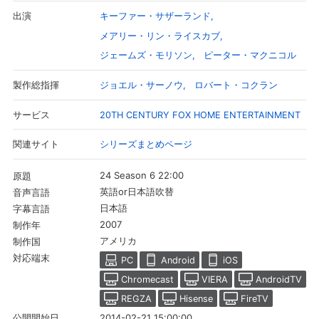
キーファー・サザーランド
出演
メアリー・リン・ライスカブ
ジェームズ・モリソン
ピーター・マクニコル
ジョエル・サーノウ
ロバート・コクラン
製作総指揮
20TH CENTURY FOX HOME ENTERTAINMENT
サービス
シリーズまとめページ
関連サイト
24 Season 6 22:00
原題
英語or日本語吹替
音声言語
会員設定
会員情報
閉じる
日本語
字幕言語
2007
制作年
アメリカ
制作国
基本情報、本人連絡先、パスワード 、クレ
対応端末
PC
Android
iOS
会員情報変更
ジットカード情報の変更が可能です。
Chromecast
VIERA
AndroidTV
REGZA
Hisense
FireTV
決済方法変更
決済方法の変更が可能です。
2014-02-21 15:00:00
公開開始日