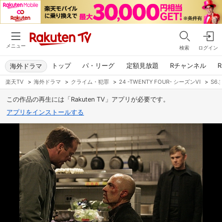
メニュー
検索
ログイン
トップ
パ・リーグ
定額見放題
Rチャンネル
R
海外ドラマ
楽天TV
>
海外ドラマ
>
クライム・犯罪
>
24 -TWENTY FOUR- シーズンVI
>
S6.
この作品の再生には「Rakuten TV」アプリが必要です。
アプリをインストールする