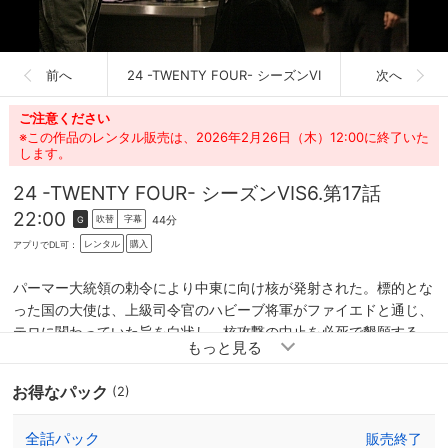
前へ
24 -TWENTY FOUR- シーズンVI
次へ
ご注意ください
※この作品のレンタル販売は、2026年2月26日（木）12:00に終了いた
します。
24 -TWENTY FOUR- シーズンVI
S6.第17話
22:00
44分
吹替
字幕
G
レンタル
購入
アプリでDL可：
パーマー大統領の勅令により中東に向け核が発射された。標的とな
った国の大使は、上級司令官のハビーブ将軍がファイエドと通じ、
テロに関わっていた旨を白状し、核攻撃の中止を必死で懇願する。
情報を得たパーマーは攻撃を中止し、大使をホワイトハウスへ喚問
する。一方頑として口を割らないファイエドの尋問に行き詰まった
お得なパック
(2)
ジャックは、打開策が必要であることを悟り、ある秘策に打って出
る。
全話パック
販売終了