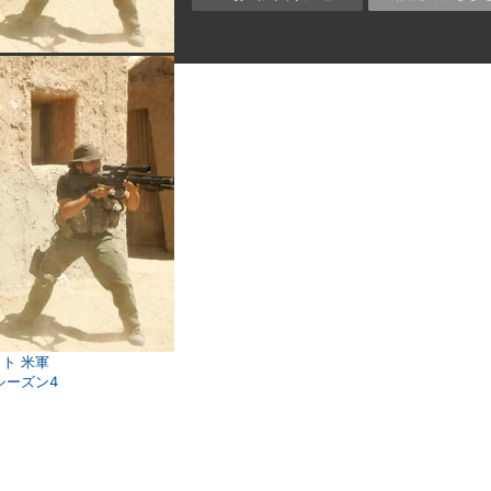
ト 米軍
シーズン4