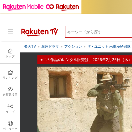
楽天TV
>
海外ドラマ
>
アクション
>
ザ・ユニット 米軍極秘部隊 
トップ
※この作品のレンタル販売は、2026年2月26日（木）
ドラマ
ランキング
定額見放題
ライブ
パ・リーグ