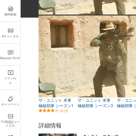
無料動画
関連作品
Rチャンネル
Rakuten PLAY
ジャンル
ザ・ユニット 米軍
ザ・ユニット 米軍
ザ・ユニッ
キャンペーン
極秘部隊 シーズン1
極秘部隊 シーズン3
極秘部隊 
(4.0)
TV用認証コー
詳細情報
ド入力