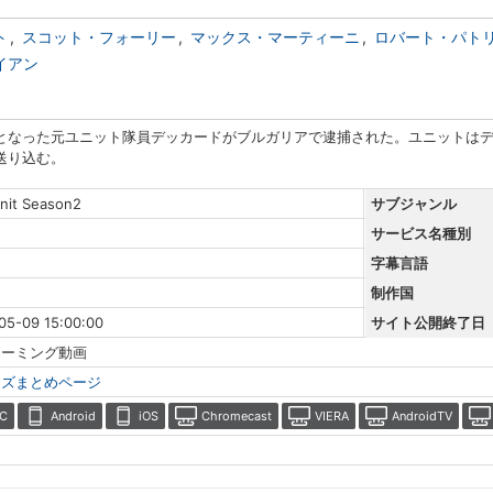
ト
スコット・フォーリー
マックス・マーティーニ
ロバート・パト
イアン
となった元ユニット隊員デッカードがブルガリアで逮捕された。ユニットは
送り込む。
nit Season2
サブジャンル
サービス名種別
字幕言語
制作国
05-09 15:00:00
サイト公開終了日
リーミング動画
ーズまとめページ
C
Android
iOS
Chromecast
VIERA
AndroidTV