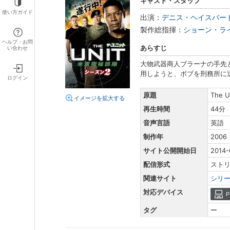
キャスト・スタッフ
使い方ガイド
出演：
デニス・ヘイスバー
製作総指揮：
ショーン・ラ
ヘルプ・お問
あらすじ
い合わせ
大物武器商人ブラーナの手先
用しようと、ボブを刑務所に
ログイン
原題
The U
イメージを拡大する
再生時間
44分
音声言語
英語
制作年
2006
サイト公開開始日
2014-
配信形式
スト
関連サイト
シリ
対応デバイス
P
タグ
ー