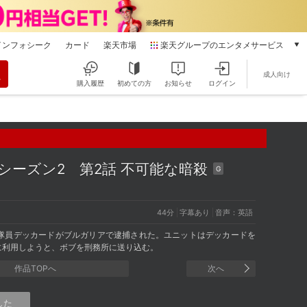
インフォシーク
カード
楽天市場
楽天グループのエンタメサービス
動画配信
成人向け
楽天TV
購入履歴
初めての方
お知らせ
ログイン
本/ゲーム/CD/DVD
楽天ブックス
電子書籍
楽天Kobo
雑誌読み放題
 シーズン2
第2話 不可能な暗殺
G
楽天マガジン
音楽配信
楽天ミュージック
44分
字幕あり
音声：英語
動画配信ガイド
隊員デッカードがブルガリアで逮捕された。ユニットはデッカードを
Rakuten PLAY
に利用しようと、ボブを刑務所に送り込む。
無料テレビ
作品TOPへ
次へ
Rチャンネル
チケット
した