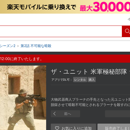
シーズン2
>
第2話 不可能な暗殺
12:00に終了いたします。
ザ・ユニット 米軍極秘部隊
アプリでDL可：
レンタル
購入
大物武器商人ブラーナの手先となった元ユニット
脱獄させて暗殺不可能とされるブラーナを殺すの
前へ
販売終了しま