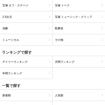
宝塚 オフ・ステージ
宝塚 トーク
2.5次元
宝塚 ミュージック・クリップ
演劇
歌舞伎
ミュージカル
その他
ランキングで探す
デイリーランキング
月間ランキング
会員設定
会員情報
閉じる
年間ランキング
基本情報、本人連絡先、パスワード 、クレ
一覧で探す
会員情報変更
ジットカード情報の変更が可能です。
新着順
人気順
決済方法変更
決済方法の変更が可能です。