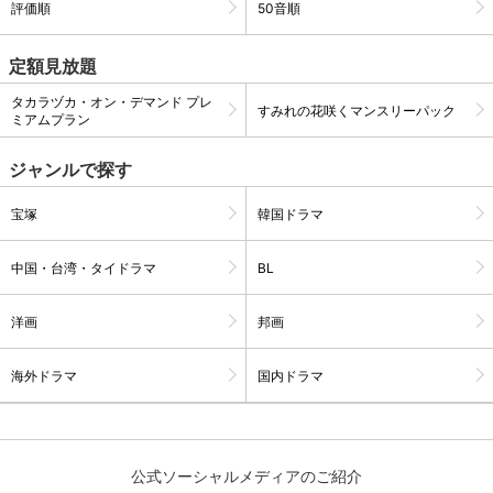
評価順
50音順
定額見放題
購入明細
４ヵ月分の購入明細の確認が可能です。
タカラヅカ・オン・デマンド プレ
すみれの花咲くマンスリーパック
ミアムプラン
現在獲得済みのお得なクーポンを確認でき
Myクーポン
ます。
ジャンルで探す
レンタル、購入、定額見放題の購入履歴の
宝塚
韓国ドラマ
購入履歴
確認が可能です。こちらから視聴いただく
と便利です。
中国・台湾・タイドラマ
BL
お気に入りに登録した作品を確認できま
お気に入り
す。お気に入りに追加した作品の削除も可
能です。
洋画
邦画
サイト内の閲覧履歴を確認できます。履歴
海外ドラマ
国内ドラマ
閲覧履歴
の削除も可能です。
サイト内で表示される作品の表示制限が可
視聴年齢制限
能です。5段階の年齢区分から選択できま
公式ソーシャルメディアのご紹介
す。