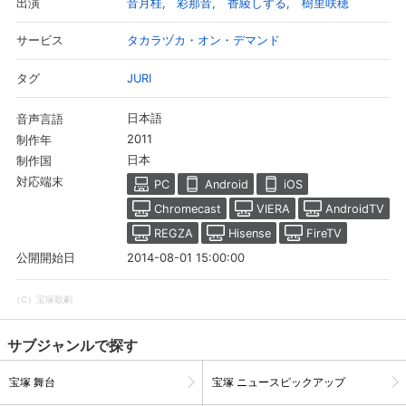
音月桂
彩那音
香綾しずる
樹里咲穂
出演
タカラヅカ・オン・デマンド
サービス
JURI
タグ
日本語
音声言語
2011
制作年
日本
制作国
対応端末
PC
Android
iOS
Chromecast
VIERA
AndroidTV
REGZA
Hisense
FireTV
2014-08-01 15:00:00
公開開始日
（C）宝塚歌劇
サブジャンルで探す
宝塚 舞台
宝塚 ニュースピックアップ