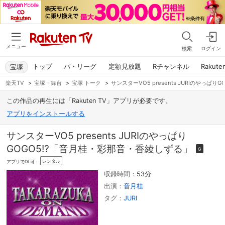
メニュー
検索
ログイン
トップ
パ・リーグ
定額見放題
Rチャンネル
Rakute
宝塚
楽天TV
>
宝塚・舞台
>
宝塚 トーク
>
サンスターVO5 presents JURIのやっ
この作品の再生には「Rakuten TV」アプリが必要です。
アプリをインストールする
サンスターVO5 presents JURIのやっぱり
GOGO5!?「音月桂・彩那音・香綾しずる」
G
レンタル
アプリでDL可：
収録時間：
53分
出演：
音月桂
タグ：
JURI