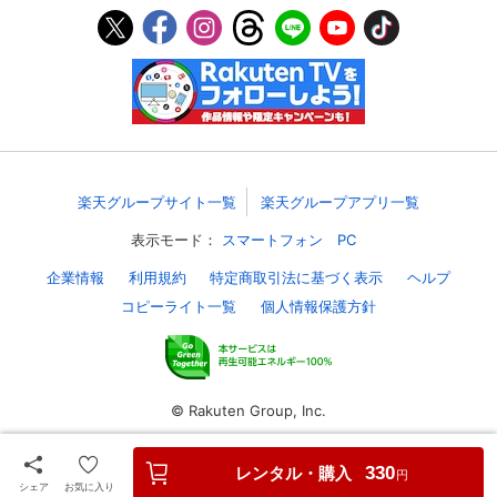
スマホなどでRakuten TVを視聴する際のデ
視聴デバイス一覧
バイス連携の設定ができます。
視聴年齢制限の変更時にパスコード入力が
パスコード設定
求められるのでお子さまがいても安心で
す。
メルマガの配信停止、配信先のメールアド
メルマガ
楽天グループサイト一覧
楽天グループアプリ一覧
レスの変更が可能です。
表示モード：
スマートフォン
PC
定額見放題コンテンツの解約はこちらから
企業情報
利用規約
特定商取引法に基づく表示
ヘルプ
定額見放題解約
可能です。
コピーライト一覧
個人情報保護方針
ログアウト
© Rakuten Group, Inc.
レンタル・購入
330
円
シェア
お気に入り