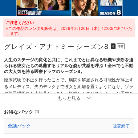
ご注意ください
※この作品のレンタル販売は、2026年2月26日（木）12:00に終了いた
します。
グレイズ・アナトミー シーズン8
字幕
G
人生のステージの変化と共に、これまでとは異なる転機や決断を迫
られる彼女たちの葛藤するリアルな姿が共感を呼ぶ！全米でも不動
の大人気を誇る医療ドラマのシーズン8。
臨床試験で不正を行ったことで、病院を解雇される可能性が浮上す
るメレディス。夫のデレクまで彼女と距離を置くようになり、ゾラ
の養子縁組にも赤信号が。また、妊娠したクリスティーナが子供を
望まない一方で、オーウェンは出産を望み、２人の間にも確執が生
じはじめる。レジデント５年目を迎え、第一執刀医を任されるよう
お得なパック
(1)
になる中、プライベートでは家庭を持ち、家族や育児の問題にも直
面する若き医師たち。３人で娘のソフィアを育てるマーク、カリ
全話パック
販売終了
ー、アリゾナ、患者ヘンリーと結婚したテディなど、より多彩に、
より複雑になった医師たちの人生と、彼らの間に結ばれていく新た