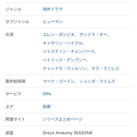
の状況下で、医師として率先して動き出したの
は、クリスティーナだった。同じ頃病院では、
海外ドラマ
ジャンル
事故を知らないオーウェンたちが、それぞれに
進む道を選択しようとしていた―。
ヒューマン
サブジャンル
エレン・ポンピオ
サンドラ・オー
出演
キャサリン・ハイグル
ジャスティン・チェンバース
パトリック・デンプシー
チャンドラ・ウィルソン
サラ・ラミレス
マーク・ゴードン
ションダ・ライムズ
製作総指揮
Dlife
サービス
医療
タグ
シリーズまとめページ
関連サイト
Grey’s Anatomy SEASON8
原題