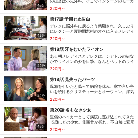
の担当は小児外科。そこでインターンのモーガ
るよう言い渡す。その頃、デレクのもとには、
43分
ンが出産した超未熟児の治療に当たるが、赤ち
ＬＡから妹のアメリアが現れ、難しい神経膠肉
220円～
ゃんの父親で研修医のクリスは、予後の予測シ
腫の患者のオペを依頼。またベイリーは、レジ
ステムで赤ちゃんの生存率を気にしてばかり。
デントの頃から担当する患者キャリーに、スロ
第17話 予期せぬ告白
一方クリスティーナは、病院内でオーウェンと
ーンがリンパ節移植の手術をすると知り―。
デレクに脳外科に戻るよう懇願され、久しぶり
親しげに話す美人看護師を見て、２人の仲を疑
にレクシーと嚢胞開窓術のオペに入るメレディ
い出す。その頃ＥＲでは、メレディスたちがコ
43分
ス。ところが、デレクが他のオペに呼ばれてい
ーヒーショップのエスプレッソマシン爆発事故
220円～
る間、レクシーが腫瘍を発見し…。一方、膀胱
の負傷者たちに対応中。そこへ、火傷を負った
の移植オペをするため、ジャクソンの母キャサ
リチャードが現れる。アデルのアルツハイマー
第18話 牙をむいたライオン
リンが病院に登場。リチャードに誘惑的な態度
病が悪化していると悟ったメレディスは…。
ある朝メレディスとデレクは、シアトルの街な
を取るキャサリンに、ベイリーは眉をひそめ
かでライオンの姿を目撃。なんとペットのライ
る。モーガンは、超未熟児の息子トミーを担当
42分
オンが、飼い主とデート相手を襲って逃走し、
するアレックスとより親密に。また、オーウェ
220円～
重症を負った男女はＥＲへ運ばれてくる。同じ
ンと看護師のエミリーの仲を怪しむクリスティ
頃、未亡人を集めたグリーフケアに参加し、大
ーナは、脳死患者の夫から機械を外す同意を得
第19話 見失ったパーツ
事なのは過去ではなく未来だと再確認するテデ
られず、エイミーの力を借りるよう指示され
風邪を引いたと偽って病院を休み、家で言い争
ィ。またアレックスは、自分にべったりのモー
る。
いを続けるクリスティーナとオーウェン。浮気
ガンを避けるため、小児外科を外れてテディの
42分
の詳細を話すよう迫ったクリスティーナは、オ
下につくことに。とうとうオーウェンから浮気
220円～
ーウェンの行為が中絶した彼女への仕返しだっ
を告白されたクリスティーナは、彼と一切口を
たと気づき―。その頃病院では、オーウェンが
利かなくなる。自分の過ちを後悔するオーウェ
第20話 名もなき少女
いない間部長職を務めて張り切るマークが、デ
ンは、メレディスに相談を持ちかけるが―。
重傷のハイカーとして病院に運び込まれてきた
レクやリチャードの治療方針に異を唱えるな
15歳ほどの少女。側頭骨が折れ、不自然に変形
ど、一人で暴走。カリーとアリゾナは、テディ
43分
した骨格のレントゲン写真を見たテディは、イ
を励まそうとベイリーを誘って“女同士”の集ま
220円～
ラクで見た拷問を受けた患者と同じだと指摘。
りを企画する。また、いよいよ認定医試験が近
メレディスも手足に縛られた跡を発見し、彼女