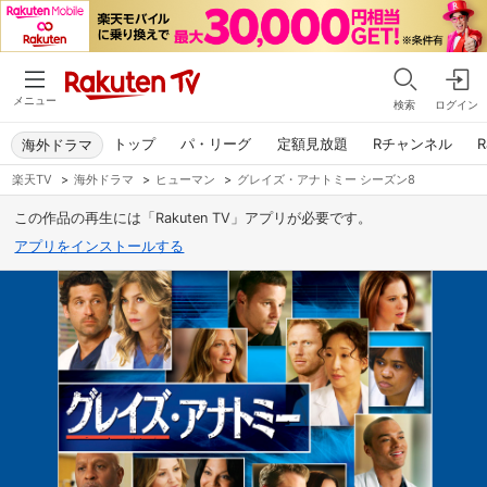
メニュー
検索
ログイン
トップ
パ・リーグ
定額見放題
Rチャンネル
R
海外ドラマ
楽天TV
>
海外ドラマ
>
ヒューマン
>
グレイズ・アナトミー シーズン8
この作品の再生には「Rakuten TV」アプリが必要です。
アプリをインストールする