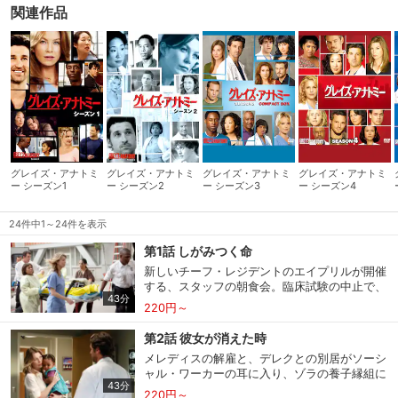
な絆。人生のステージの変化と共に、これまでとは異なる転機や決
関連作品
断を迫られる彼女たちの葛藤するリアルな姿が共感を呼ぶ、全米
No.1視聴率ドラマの新シーズン。
グレイズ・アナトミ
グレイズ・アナトミ
グレイズ・アナトミ
グレイズ・アナトミ
ー シーズン1
ー シーズン2
ー シーズン3
ー シーズン4
24件中1～24件を表示
第1話 しがみつく命
新しいチーフ・レジデントのエイプリルが開催
する、スタッフの朝食会。臨床試験の中止で、
43分
デレクとの仲が冷え切ってしまったメレディ
220円～
ス、妊娠が原因でオーウェンと距離を置くクリ
スティーナ、そしてメレディスの不正を告げ口
第2話 彼女が消えた時
したため仲間から孤立するアレックスらの、レ
メレディスの解雇と、デレクとの別居がソーシ
ジデント５年目が今日からスタートする。その
ャル・ワーカーの耳に入り、ゾラの養子縁組に
直後、リチャードは理事会の決定として、メレ
43分
赤信号が。不安に陥ったメレディスは、ゾラを
ディスにクビを宣告。デレクにも冷たく突き放
220円～