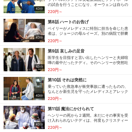
手術不可の脳腫瘍があると知る。夫婦間で仕事
の試合を行うことになり、オーウェンは自らの
の話が出来ないメレディスは、レクシーにデレ
43分
リーダーシップを発揮し、スタッフのチームワ
クの扱い方を伝授しながら、メアリーのコンサ
220円～
ークを培う絶好のチャンスだと、張り切って練
ルを依頼。また、クリスティーナとオーウェン
購入明細
４ヵ月分の購入明細の確認が可能です。
習を招集。ところが、珍しい視床下部過誤種の
が病院内でのセックスにいそしむ一方、カリー
第8話 ハートのお告げ
少女がサンフランシスコから到着したため、デ
はアリゾナと２人の時間が持てずに不満を募ら
ベイリーがメレディスに特別に担当を命じた患
レクとレクシーが病院に呼び出され、練習はあ
せる。
者は、ジョージの母ルイーズ。別の病院で胆嚢
っけなく中止に。一方、家庭裁判所はゾラがメ
現在獲得済みのお得なクーポンを確認でき
43分
を摘出したものの、術後も不調が続くルイーズ
Myクーポン
レディスとデレクの働く病院で治療を受け続け
220円～
ます。
は、一人前になったメレディスやカリーと再会
るのは問題があると判断し、ゾラを転院させる
し、感無量だと喜ぶが…。その頃、小児外科に
よう要求。それを知ったアレックスは、直談判
第9話 哀しみの足音
は優秀なフェロー候補が見学に訪れ、アリゾナ
しようと自ら家庭裁判所へ乗り込む。
レンタル、購入、定額見放題の購入履歴の
医学生を目指すと言い出したヘンリーと夫婦喧
はアレックスのオペを横取りしてアピール。一
購入履歴
確認が可能です。こちらから視聴いただく
嘩の最中だったテディ。そのヘンリーが突然吐
方でテディにやっと認められたことに嬉々とす
と便利です。
43分
血し、気管支に腫瘍があると判明。テディはよ
るクリスティーナは、ドナーから取り出したま
220円～
り負担の軽いレーザー処置を希望するが、担当
ま次の移植先を待つ生きた心臓の見張り役に。
お気に入りに登録した作品を確認できま
のリチャードには経験がなく…。カリーとジャ
この“箱入り心臓”は、スローンと素直に向き合
第10話 それは突然に
お気に入り
す。お気に入りに追加した作品の削除も可
クソンが脊柱のオペをしたローラは、退院の直
えないジャクソンにもあるヒントを与えること
能です。
乗っていた救急車が衝突事故に遭ったものの、
前に容体が急変。テディが開胸すると、なんと
に。
なんとか新生児を守ったメレディスとアレック
心臓にスクリューが刺さっていた。一方、ゾラ
43分
ス。更に、衝突してきた車に乗っていた重傷の
を取り戻す手段はないと告げられ、自分は母親
220円～
サイト内の閲覧履歴を確認できます。履歴
家族の手当に追われる。キャンプに向かう途中
閲覧履歴
失格だと落ち込むメレディス。そんな中、アレ
の削除も可能です。
だった一家の中で、唯一軽傷だった長女のリリ
ックスと２人で危険な状態に陥った新生児を搬
第11話 魔法にかけられて
ーは、祖母と母を失い、重症の父、妹、弟に関
送中に、救急車が故障で止まってしまう。
ヘンリーの死から２週間。未だにその事実を受
して重要な決断を迫られる。一方、ヘンリーの
サイト内で表示される作品の表示制限が可
け入れられないテディは、何度もクリスティー
死を知らされないままローラのオペを続けるテ
視聴年齢制限
能です。5段階の年齢区分から選択できま
43分
ナを呼び出し、ヘンリーのオペの詳細を繰り返
ディは、難航する状況のサポートにクリスティ
す。
220円～
し説明させる。またベイリーはベンからさっそ
ーナを指名。取り乱したクリスティーナは絶対