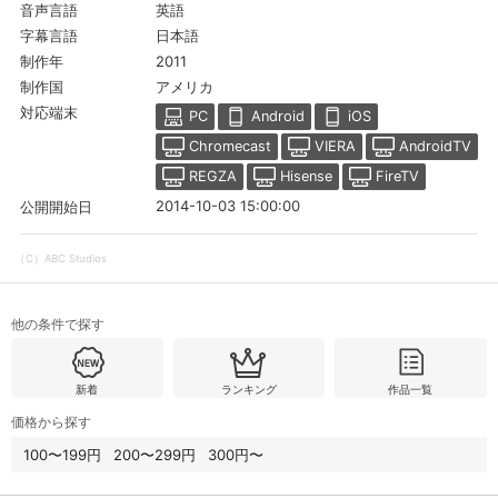
英語
音声言語
日本語
字幕言語
2011
制作年
アメリカ
制作国
対応端末
PC
Android
iOS
Chromecast
VIERA
AndroidTV
REGZA
Hisense
FireTV
2014-10-03 15:00:00
公開開始日
（C）ABC Studios
他の条件で探す
新着
ランキング
作品一覧
価格から探す
100〜199円
200〜299円
300円〜