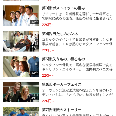
連れて姿を消してしまう。そんな中、ベイリー
され、無力感に襲われるメレディス。そんな
はまとまりを見せないレジデントたちに、“ガ
時、シアトルの街中で突然地面が大きく陥没す
第3話 ポストイットの重み
ンター”をやらせることに。複数のレジデント
る事故が発生し、一組の夫婦が穴底に落ちてし
リチャードは、外科部長を辞任し一外科医とし
が協力して治療に当たるチーム育成訓練だが、
まう。
て病院に残ると発表。後任の部長に指名された
誰も他の意見を聞かず現場は大混乱する。更
42分
のがオーウェンだと聞き、ベイリーは驚きを隠
に、リチャードが急遽ヘンリーの膵島細胞装置
220円～
せない。メレディスをかばって辞任したリチャ
の埋め込みを行うと言い出し、ベイリーにオペ
ードに、複雑な心境のデレク。一方、５年目の
参加を命じる。突然のオペにテディは違和感を
第4話 男たちのホンネ
レジデントたちは、今日から第一執刀医の仲間
覚えるが、リチャードにはある考えがあった
コミックのイベントで参加者が将棋倒しとなる
入り。一人でオペを任せられることとなるクリ
―。
事故が起き、ＥＲは熱心なオタク・ファンの怪
スティーナたちは浮き足立ち、インターンの実
43分
我人で溢れ返る。レジデントたちに混ざって現
習指導を後回しにして、エイプリルを困らせ
220円～
場を走り回るリチャードを横目に、オフィスで
る。難しい脳動脈瘤のクリッピング術を行うこ
事務作業に追われる新外科部長のオーウェン。
とになったメレディスのオペには、未だにぎく
第5話 失うもの、得るもの
メレディスを避けるように森での新居作りに励
しゃくしたままのデレクが立ち会うが―。
ジャクソンの母親で、高名な泌尿器科医である
むデレクは、煮詰まったオーウェンを森に誘い
キャサリン・エイヴリーが、国内初のペニス移
出す。やがて、イーライとベイリーの仲を知っ
43分
植手術を行うため、シアトル・グレース・マー
会員設定
会員情報
閉じる
て苛立つベン、スローンになかなか認めてもら
220円～
シー・ウェスト病院へやって来た。キャサリン
えないジャクソン、進路に悩むアレックスも、
の派手なプレゼンにレジデントたちが盛り上が
その仲間に参加。デッキで釘打ちをしながら、
第6話 ポーカーフェイス
る一方、スローンはリスクの低い再建手術を主
男たちはそれぞれのストレスを発散していく。
オーウェンは認定医試験を控えた５年目のレジ
張し、キャサリンと対立。そんな中、発作を起
基本情報、本人連絡先、パスワード 、クレ
デントたちに、「オペでいい結果を残すことが
会員情報変更
こしたゾラが運び込まれ、アレックスとアリゾ
ジットカード情報の変更が可能です。
43分
重要」と通達。失敗を恐れるアレックスは、患
ナが呼び出される。腸閉塞で手術が必要となる
220円～
者の希望するリスクの高いオペを拒む。デレク
が、ソーシャル・ワーカーのジャネットは、監
と脳外科での上下関係を解消するため、メレデ
護権が一時停止となっているデレクとメレディ
第7話 逆転のストーリー
ィスは産婦人科へ。そこで出産したメアリーに
スが関わることは規則違反になると言う。
決済方法変更
決済方法の変更が可能です。
ライバルのシアトル長老派病院とソフトボール