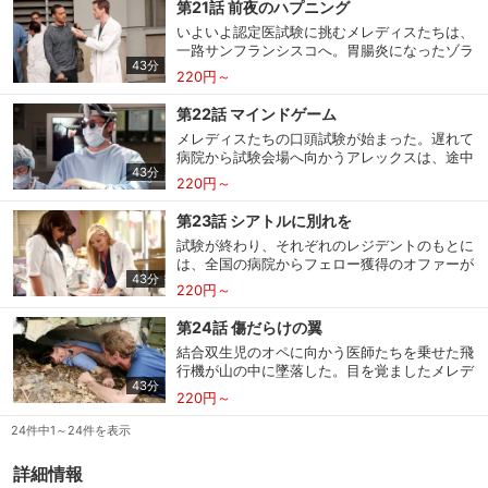
づく中、焦るアレックスとエイプリルは、レク
第21話 前夜のハプニング
の名前から、12年前に誘拐されて行方不明だっ
シーの才能を利用することを思いつく。
いよいよ認定医試験に挑むメレディスたちは、
たホリーだと判明する。そんな中、試験勉強と
一路サンフランシスコへ。胃腸炎になったゾラ
並行し、次の就職先との面接に挑むレジデント
43分
に後ろ髪を引かれつつシアトルを発ったメレデ
たち。アレックスには１つもアポがない一方
220円～
ィスは、会場に着いたとたん体調不良に。アレ
で、クリスティーナのもとには、様々な病院か
ックスはトミーの検査結果が気になり、何度も
ら贈り物が。一方リチャードは、アデルから同
第22話 マインドゲーム
アリゾナに電話を入れる。試験前の緊張が最高
じ施設で暮らす男性に恋をしたと告白される。
メレディスたちの口頭試験が始まった。遅れて
潮に達したエイプリルは、バーで絡んで来たラ
病院から試験会場へ向かうアレックスは、途中
イバルの医師と取っ組み合いに。一方レジデン
43分
でひどい渋滞に巻き込まれる。自信満々のクリ
トたちが留守の病院では、オーウェンとテディ
220円～
スティーナは年老いた試験官と相性が悪く、メ
がオペの方針で激しく衝突。レクシーは、ジャ
レディスは試験中も吐き気に襲われ、エイプリ
クソンが不在のため何かとマークから頼りにさ
第23話 シアトルに別れを
ルは緊張のあまりパニックに。シアトルでは、
れるうちに、マークへの想いが再燃し…。
試験が終わり、それぞれのレジデントのもとに
ジャクソンの試験が心配で食事も手につかない
は、全国の病院からフェロー獲得のオファーが
マークを見て母性をくすぐられたジュリアが、
43分
届きはじめる。試験に失敗したと思ったアレッ
思わず“あなたの子供が欲しい”と口走る。同じ
220円～
クスには、なんと夢のホプキンスから連絡が。
頃オーウェンは、試験を終えたレジデントたち
また、メレディスがボストンとシアトルの間で
が病院を去る可能性を考慮し、彼らに代わる人
第24話 傷だらけの翼
迷う中、デレクはハーバードが新たに設立する
材を確保するため、ベイリーに協力を求めるが
結合双生児のオペに向かう医師たちを乗せた飛
認知症研究所から誘いを受け、夫婦で東海岸へ
―。
行機が山の中に墜落した。目を覚ましたメレデ
移ろうと言い出す。引く手あまたのクリスティ
43分
ィス、クリスティーナ、マークは周囲を捜し、
ーナがコロンビアを選べば、彼女とも一緒に過
220円～
墜落した機体の下敷きになったレクシーを発
ごせると考え、強引に彼女の行き先を決めよう
見。重症を負い、もう助からないと悟ったレク
24件中1～24件を表示
とするメレディス。しかし、自分の相方はオー
シーに、マークは“愛してる”と告げる。山の中
ウェンだと明言したクリスティーナが下した決
をさまよっていたデレクも発見されるが、腕に
断は…。
詳細情報
は激しい損傷が。誰もがパニックに陥った究極