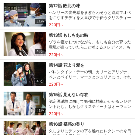
く同居の話を持ち出されて動揺し、メレディス
に嫌だと拒否するが、オーウェンは外科部長と
第12話 敗北の味
にオペ中のベンのお喋りを遮るよう頼むが…。
スマホなどでRakuten TVを視聴する際のデ
して“命を救え”と命令する。
視聴デバイス一覧
ヘンリーの喪失感をまぎらわそうと連続でオペ
そんな中、病院では結合双生児のアンディとブ
バイス連携の設定ができます。
をこなすテディを大喜びで手伝うクリスティー
ランディを分離する大掛かりな手術が行われる
43分
ナ。その一方、ゾラの１歳の誕生日パーティー
ことになり、オーウェンは医師たちを２つのグ
220円～
の準備に奔走するメレディスは、オーウェンか
視聴年齢制限の変更時にパスコード入力が
ループに分けて入念な準備を進める。いよいよ
ら専門分野を決めるよう諭される。母の跡を継
パスコード設定
求められるのでお子さまがいても安心で
本番のオペが始まるが、ピリピリしたアリゾナ
第13話 もしもあの時
す。
いで一般外科を勧められるも心は定まらない
のせいで、手術室は険悪なムードに包まれる。
ゾラを寝かしつけながら、もしも自分の育った
中、メレディスは姉妹間の肝臓移植を担当する
環境が違っていたら…と考えるメレディス。も
ことに。またデレクは、８人の外科医が手術不
43分
メルマガの配信停止、配信先のメールアド
し仮に、病気ではない母親と、いい父親がいた
適応（インオペ）と判断したガンを患う８歳の
220円～
メルマガ
レスの変更が可能です。
としたら―？次に目を覚ましたメレディスは、
ウェスに、成功率５パーセントのオペを行うが
シアトル・グレース病院の外科部長エリスとリ
―。そんな中、記念すべき１万回目の手術中の
第14話 花より愛を
チャードの娘になっていた。間もなく子供が誕
リチャードは、突然病院に現れた妻のアデルに
バレンタイン・デーの朝。カリーとアリゾナ、
生するデレクとアディソン夫妻、オーウェンと
定額見放題コンテンツの解約はこちらから
呼び出される。
定額見放題解約
ベンとベイリー、マークとジュリアには、それ
結婚し３人の子を持つ母となったカリー、おと
可能です。
43分
ぞれにロマンティックな夜の予定が。独身で何
なしく控えめなベイリーなど、それぞれに現実
220円～
も予定がないレクシーは、なかなか夫婦の時間
とは大きく異なる人生を歩む医師たち。アレッ
が取れないメレディスとデレクのために、ゾラ
クスと婚約したばかりのメレディスを含め、誰
第15話 見えない存在
の子守を申し出る。そんな中、病院ではメレデ
もが一見幸せそうに見えるが…。
ログアウト
認定医試験に向けて勉強に拍車がかかるレジデ
ィスが６週間もひどい頭痛に悩まされ続けるジ
ントたち。しかしクリスティーナはオーウェン
ャネルを担当。一方クリスティーナは、次第に
43分
との夫婦セラピーに時間を取られ、メレディス
深まるオーウェンとの溝を感じつつ、突然病院
220円～
には一緒に勉強する仲間がいない。そんな彼女
に突っ込んできた花屋の車の負傷者に対応。テ
に、リチャードはカリーから必勝法を習うよう
ディが緊急オペをすることになったため、オー
第16話 疑惑の香り
アドバイス。カリーはいきなり、メレディスに
ウェンとクリスティーナも加わるが―。
久しぶりにデレクの下を離れたレクシーの今日
肉ひき器に腕を挟まれた患者の治療方針を決め