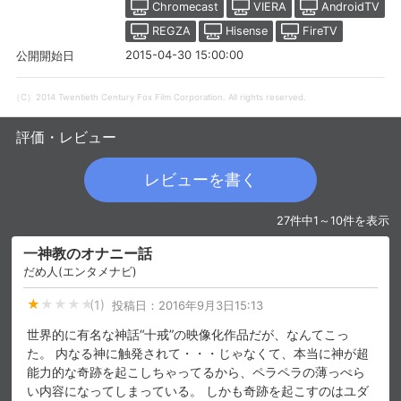
Chromecast
VIERA
AndroidTV
REGZA
Hisense
FireTV
2015-04-30 15:00:00
公開開始日
（C）2014 Twentieth Century Fox Film Corporation. All rights reserved.
評価・レビュー
レビューを書く
27件中1～10件を表示
一神教のオナニー話
会員設定
会員情報
閉じる
だめ人(エンタメナビ)
(1)
投稿日：
2016年9月3日15:13
基本情報、本人連絡先、パスワード 、クレ
会員情報変更
世界的に有名な神話“十戒”の映像化作品だが、なんてこっ
ジットカード情報の変更が可能です。
た。 内なる神に触発されて・・・じゃなくて、本当に神が超
能力的な奇跡を起こしちゃってるから、ペラペラの薄っぺら
い内容になってしまっている。 しかも奇跡を起こすのはユダ
決済方法変更
決済方法の変更が可能です。