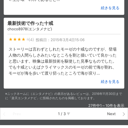
続きを見る
最新技術で作った十戒
choco8978(エンタメナビ)
(4)
投稿日：
2015年3月4日15:06
ストーリーは言わずとしれたモーゼの十戒なのですが、登場
人物の人間らしさみたいなところを割と描いていて良かった
と思います。映像は最新技術を駆使した見事なものでした。
でも十戒といえばクライマックスのモーゼの前で海が割れ、
モーゼが海を歩いて渡り切ったところで海が戻り
…
続きを見る
※ニックネームに（エンタメナビ）の表示があるレビューは、2016年11月30日まで
に「楽天エンタメナビ」に投稿されたものを掲載しております。
27件中1～10件を表示
Prev
1
/
3
Next