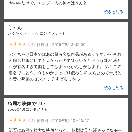
ヤの神だけで、エジプト人の神々はうんと
…
続きを見る
購入明細
４ヵ月分の購入明細の確認が可能です。
う～ん
たくたくたくわん(エンタメナビ)
現在獲得済みのお得なクーポンを確認でき
Myクーポン
ます。
(4)
投稿日：
2016年8月3日5:50
ぶっちゃけ日本ではあの超有名な作品があるんですから それ
レンタル、購入、定額見放題の購入履歴の
購入履歴
と同じ邦題にしてもよかったのではないかとおもうほど あち
確認が可能です。こちらから視聴いただく
と便利です。
らが有名すぎて損をしてしまったかんじがします。 第１この
題名ではどういうものかさっぱり伝わらず あらためて十戒と
お気に入りに登録した作品を確認できま
か昔の邦題のセンスって すばらしかっ
…
お気に入り
す。お気に入りに追加した作品の削除も可
能です。
続きを見る
サイト内の閲覧履歴を確認できます。履歴
閲覧履歴
綺麗な映像でいい
の削除も可能です。
soo0040(エンタメナビ)
サイト内で表示される作品の表示制限が可
(4)
投稿日：
2016年5月19日10:47
視聴年齢制限
能です。5段階の年齢区分から選択できま
す。
流石に綺麗で壮大な映像だった。 M樹貸見たSFチックなモー