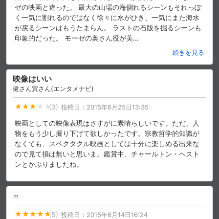
ゼの映画と違った。 最大の山場の海側れるシーンもそれっぽ
スマホなどでRakuten TVを視聴する際のデ
く一気に割れるのではなく徐々に水がひき、一気にまた海水
視聴デバイス一覧
バイス連携の設定ができます。
が戻るシーンはもうたまらん。 ラストの石版を掘るシーンも
印象的だった。 モーゼの奥さん役が美
…
視聴年齢制限の変更時にパスコード入力が
続きを見る
パスコード設定
求められるのでお子さまがいても安心で
す。
映像はいい
メルマガの配信停止、配信先のメールアド
健さん寅さん(エンタメナビ)
メルマガ
レスの変更が可能です。
(3)
投稿日：
2015年6月25日13:35
定額見放題コンテンツの解約はこちらから
映画としての映像表現はさすがに素晴らしいです。ただ、人
定額見放題解約
可能です。
物をもう少し掘り下げて欲しかったです。宗教哲学的知識が
なくても、スペクタクル映画としては十分に楽しめる出来な
ので見て損は無いと思いま。鑑賞中、チャールトン・ヘスト
ログアウト
ンとかぶりましたね。
ｍ
(5)
投稿日：
2015年6月14日16:24