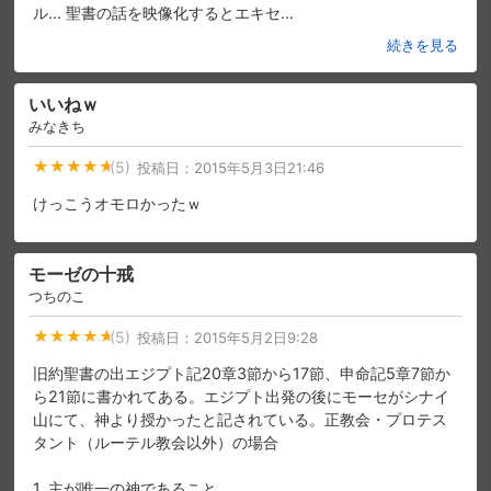
ル… 聖書の話を映像化するとエキセ
…
続きを見る
いいねｗ
みなきち
(5)
投稿日：
2015年5月3日21:46
けっこうオモロかったｗ
モーゼの十戒
つちのこ
(5)
投稿日：
2015年5月2日9:28
旧約聖書の出エジプト記20章3節から17節、申命記5章7節か
ら21節に書かれてある。エジプト出発の後にモーセがシナイ
山にて、神より授かったと記されている。正教会・プロテス
タント（ルーテル教会以外）の場合
1. 主が唯一の神であること
…