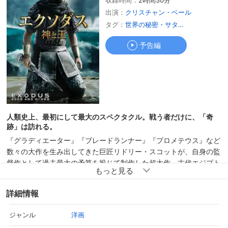
収録時間：
2時間30分
予告編
ちょっと見 10 分
出演：
クリスチャン・ベール
タグ：
世界の秘密・サタニズム・宗教の
予告編
人類史上、最初にして最大のスペクタクル。戦う者だけに、「奇
跡」は訪れる。
『グラディエーター』『ブレードランナー』『プロメテウス』など
数々の大作を生み出してきた巨匠リドリー・スコットが、自身の監
督作として過去最大の予算を投じて制作した超大作。古代エジプト
の壮大な風景、強大なエジプト軍との熾烈な戦い、エジプト全土で
猛威を振るう”10の奇跡”といったスペクタクルシーンが、映画史上
詳細情報
かつてないスケールで襲いかかる！
洋画
ジャンル