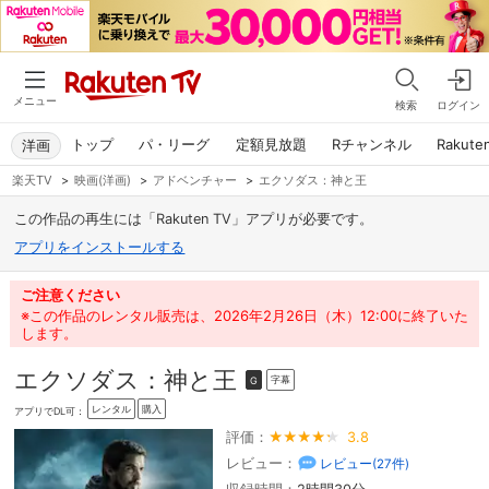
メニュー
検索
ログイン
トップ
パ・リーグ
定額見放題
Rチャンネル
Rakute
洋画
楽天TV
>
映画(洋画)
>
アドベンチャー
>
エクソダス：神と王
この作品の再生には「Rakuten TV」アプリが必要です。
アプリをインストールする
ご注意ください
※この作品のレンタル販売は、2026年2月26日（木）12:00に終了いた
します。
エクソダス：神と王
字幕
G
レンタル
購入
アプリでDL可：
評価：
3.8
レビュー：
レビュー(
27
件)