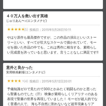
４０万人を救い出す英雄
じゅりあん〜♪(エンタメナビ)
(5)
投稿日：
2015年5月26日10:11
やはり原作も最高傑作ですが、この作品の演出といいストー
リーといい、すべてが壮大なスケールで描かれていて、モー
ゼを描いた作品の中でも、これは秀作に相当する、素晴らし
い完成度を誇っていると思います。言うことなしに満足です!!
意外と良かった
実用映画劇場(エンタメナビ)
(4)
投稿日：
2015年5月12日20:01
予備知識ゼロで見たので300とかみたく戦闘ものかと思った
ら聖書ものでした（汗） 映像が素晴らしくリアリティのある
表現で聖書の世界を再現していました！ モーゼが超人的でな
く普通の人で、 海も不自然に割れないなど超常現象もリア