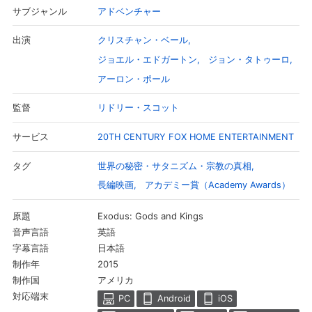
アドベンチャー
サブジャンル
クリスチャン・ベール
出演
ジョエル・エドガートン
ジョン・タトゥーロ
アーロン・ポール
リドリー・スコット
監督
20TH CENTURY FOX HOME ENTERTAINMENT
サービス
世界の秘密・サタニズム・宗教の真相
タグ
長編映画
アカデミー賞（Academy Awards）
Exodus: Gods and Kings
原題
英語
音声言語
日本語
字幕言語
2015
制作年
アメリカ
制作国
対応端末
PC
Android
iOS