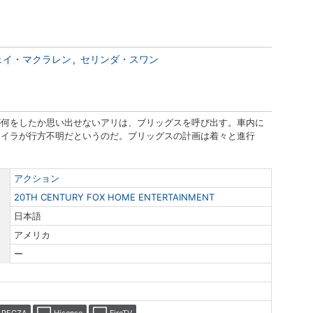
ェイ・マクラレン
セリンダ・スワン
が何をしたか思い出せないアリは、ブリッグスを呼び出す。車内に
レイラが行方不明だというのだ。ブリッグスの計画は着々と進行
アクション
20TH CENTURY FOX HOME ENTERTAINMENT
日本語
アメリカ
ー
REGZA
Hisense
FireTV