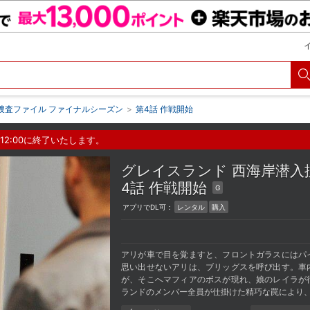
捜査ファイル ファイナルシーズン
>
第4話 作戦開始
12:00に終了いたします。
グレイスランド 西海岸潜
4話 作戦開始
G
アプリでDL可：
レンタル
購入
アリが車で目を覚ますと、フロントガラスにはパ
思い出せないアリは、ブリッグスを呼び出す。車
が、そこへマフィアのボスが現れ、娘のレイラが
ランドのメンバー全員が仕掛けた精巧な罠により