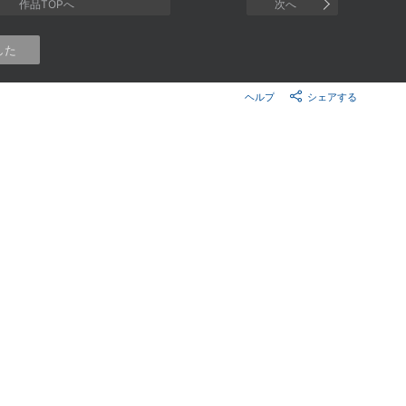
楽天チケット
作品TOPへ
次へ
エンタメニュース
推し楽
した
ヘルプ
シェアする