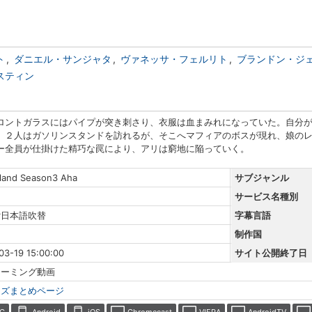
ト
ダニエル・サンジャタ
ヴァネッサ・フェルリト
ブランドン・ジ
スティン
ロントガラスにはパイプが突き刺さり、衣服は血まみれになっていた。自分
、２人はガソリンスタンドを訪れるが、そこへマフィアのボスが現れ、娘の
ー全員が仕掛けた精巧な罠により、アリは窮地に陥っていく。
land Season3 Aha
サブジャンル
サービス名種別
r日本語吹替
字幕言語
制作国
03-19 15:00:00
サイト公開終了日
リーミング動画
ーズまとめページ
C
Android
iOS
Chromecast
VIERA
AndroidTV