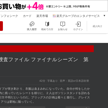
インフォシーク
カード
楽天市場
楽天グループのエンタメサービス
動画配信
成人向け
楽天TV
購入履歴
初めての方
お知らせ
ログイン
本/ゲーム/CD/DVD
楽天ブックス
電子書籍
楽天Kobo
雑誌読み放題
入捜査ファイル ファイナルシーズン
第
楽天マガジン
音楽配信
楽天ミュージック
動画配信ガイド
42分
字幕あり
音声：英語or日本語吹替
Rakuten PLAY
イプが突き刺さり、衣服は血まみれになっていた。自分が何をしたか
無料テレビ
内に残っていたレシートを頼りに、２人はガソリンスタンドを訪れる
Rチャンネル
行方不明だというのだ。ブリッグスの計画は着々と進行し、グレイス
、アリは窮地に陥っていく。
チケット