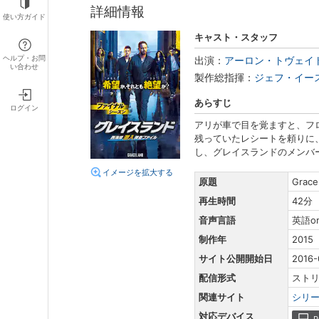
詳細情報
使い方ガイド
キャスト・スタッフ
ヘルプ・お問
出演：
アーロン・トヴェイ
い合わせ
製作総指揮：
ジェフ・イー
あらすじ
ログイン
アリが車で目を覚ますと、フ
残っていたレシートを頼りに
し、グレイスランドのメンバ
イメージを拡大する
原題
Grace
再生時間
42分
音声言語
英語o
制作年
2015
サイト公開開始日
2016-
配信形式
スト
関連サイト
シリ
対応デバイス
P