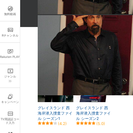
無料動画
Rチャンネル
関連作品
Rakuten PLAY
ジャンル
キャンペーン
グレイスランド 西
グレイスランド 西
海岸潜入捜査ファイ
海岸潜入捜査ファイ
ル シーズン1
ル シーズン2
TV用認証コー
ド入力
(4.2)
(5.0)