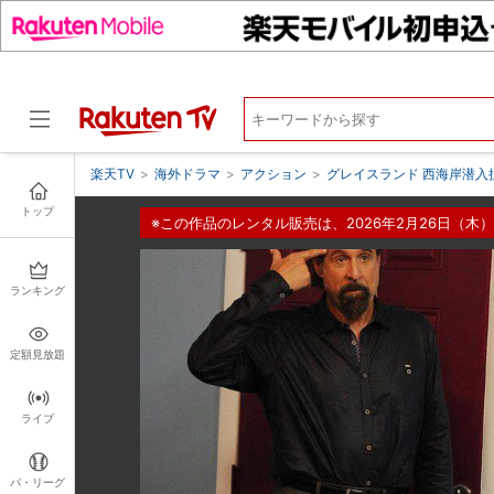
楽天TV
>
海外ドラマ
>
アクション
>
グレイスランド 西海岸潜入
トップ
※この作品のレンタル販売は、2026年2月26日（木）
ドラマ
ランキング
定額見放題
ライブ
パ・リーグ