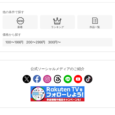
他の条件で探す
購入明細
４ヵ月分の購入明細の確認が可能です。
新着
ランキング
作品一覧
現在獲得済みのお得なクーポンを確認でき
Myクーポン
価格から探す
ます。
100〜199円
200〜299円
300円〜
レンタル、購入、定額見放題の購入履歴の
購入履歴
確認が可能です。こちらから視聴いただく
と便利です。
お気に入りに登録した作品を確認できま
公式ソーシャルメディアのご紹介
お気に入り
す。お気に入りに追加した作品の削除も可
能です。
サイト内の閲覧履歴を確認できます。履歴
閲覧履歴
の削除も可能です。
サイト内で表示される作品の表示制限が可
視聴年齢制限
能です。5段階の年齢区分から選択できま
す。