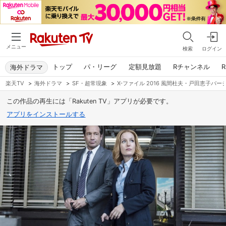
メニュー
検索
ログイン
トップ
パ・リーグ
定額見放題
Rチャンネル
R
海外ドラマ
楽天TV
>
海外ドラマ
>
SF・超常現象
>
X-ファイル 2016 風間杜夫・戸田恵子バー
この作品の再生には「Rakuten TV」アプリが必要です。
アプリをインストールする