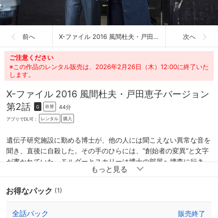
前へ
X-ファイル 2016 風間杜夫・戸田恵子バージョン
次へ
ご注意ください
※この作品のレンタル販売は、2026年2月26日（木）12:00に終了いた
します。
X-ファイル 2016 風間杜夫・戸田恵子バージョン
第2話
44分
吹替
G
レンタル
購入
アプリでDL可：
遺伝子研究施設に勤める博士が、他の人には聞こえない異常な音を
聞き、直後に自殺した。その手のひらには、“創始者の変異”と文字
が書かれていた。モルダーとスカリーは博士の部屋へ捜査に行き、
遺伝子疾患による形態異常の子供たちの写真を発見。しかしその
時、モルダーの耳に突然、突き刺すような高音が聞こえてくる。
お得なパック
(1)
全話パック
販売終了