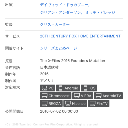
デイヴィッド・ドゥカブニー
出演
ジリアン・アンダーソン
ミッチ・ピレッジ
クリス・カーター
監督
20TH CENTURY FOX HOME ENTERTAINMENT
サービス
シリーズまとめページ
関連サイト
The X-Files 2016 Founder’s Mutation
原題
日本語吹替
音声言語
2016
制作年
アメリカ
制作国
会員設定
会員情報
閉じる
対応端末
PC
Android
iOS
Chromecast
VIERA
AndroidTV
基本情報、本人連絡先、パスワード 、クレ
REGZA
Hisense
FireTV
会員情報変更
ジットカード情報の変更が可能です。
2016-07-02 00:00:00
公開開始日
（C） 2016 Twentieth Century Fox Film Corporation. All rights reserved.
決済方法変更
決済方法の変更が可能です。