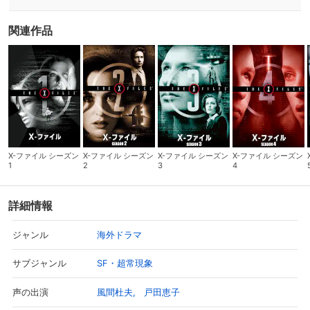
関連作品
X-ファイル シーズン
X-ファイル シーズン
X-ファイル シーズン
X-ファイル シーズン
1
2
3
4
詳細情報
海外ドラマ
ジャンル
SF・超常現象
サブジャンル
風間杜夫
戸田恵子
声の出演