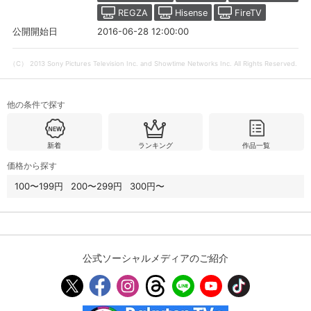
REGZA
Hisense
FireTV
2016-06-28 12:00:00
公開開始日
購入明細
４ヵ月分の購入明細の確認が可能です。
（C） 2013 Sony Pictures Television Inc. and Showtime Networks Inc. All Rights Reserved.
現在獲得済みのお得なクーポンを確認でき
Myクーポン
ます。
他の条件で探す
レンタル、購入、定額見放題の購入履歴の
購入履歴
確認が可能です。こちらから視聴いただく
新着
ランキング
作品一覧
と便利です。
価格から探す
お気に入りに登録した作品を確認できま
100〜199円
200〜299円
300円〜
お気に入り
す。お気に入りに追加した作品の削除も可
能です。
サイト内の閲覧履歴を確認できます。履歴
閲覧履歴
の削除も可能です。
公式ソーシャルメディアのご紹介
サイト内で表示される作品の表示制限が可
視聴年齢制限
能です。5段階の年齢区分から選択できま
す。