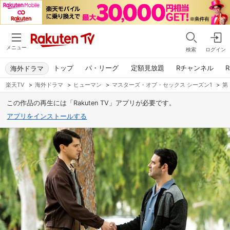
メニュー
検索
ログイン
トップ
パ・リーグ
定額見放題
Rチャンネル
R
海外ドラマ
楽天TV
>
海外ドラマ
>
ヒューマン
>
マスターズ・オブ・セックス シーズン1
>
第
この作品の再生には「Rakuten TV」アプリが必要です。
アプリをインストールする