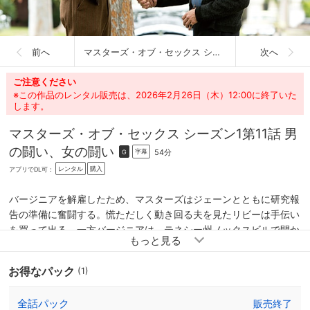
前へ
マスターズ・オブ・セックス シーズン1
次へ
ご注意ください
※この作品のレンタル販売は、2026年2月26日（木）12:00に終了いた
します。
マスターズ・オブ・セックス シーズン1
第11話 男
の闘い、女の闘い
54分
字幕
G
レンタル
購入
アプリでDL可：
バージニアを解雇したため、マスターズはジェーンとともに研究報
告の準備に奮闘する。慌ただしく動き回る夫を見たリビーは手伝い
を買って出る。一方バージニアは、テネシー州ノックスビルで開か
れる産婦人科会議でガン検診の重要性を訴えてはどうかとデポール
医師に提案する。デポールは会議に一緒に参加するようバージニア
お得なパック
(1)
に頼むが、子供がいるバージニアは断ってしまう。そのことを聞い
たハスはバージニアに出張に行くよう勧め、かくしてバージニアは
全話パック
販売終了
デポールとともにノックスビルへと旅立つ。そんな中、留守を預か