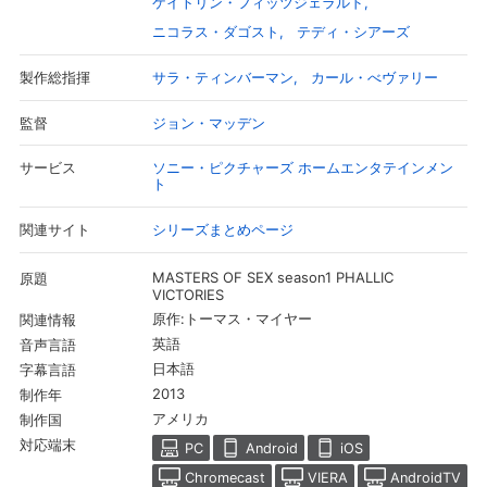
ケイトリン・フィッツジェラルド
ニコラス・ダゴスト
テディ・シアーズ
サラ・ティンバーマン
カール・べヴァリー
製作総指揮
ジョン・マッデン
監督
ソニー・ピクチャーズ ホームエンタテインメン
サービス
ト
シリーズまとめページ
関連サイト
MASTERS OF SEX season1 PHALLIC
原題
VICTORIES
会員設定
会員情報
閉じる
原作:トーマス・マイヤー
関連情報
英語
音声言語
日本語
字幕言語
基本情報、本人連絡先、パスワード 、クレ
2013
制作年
会員情報変更
ジットカード情報の変更が可能です。
アメリカ
制作国
対応端末
PC
Android
iOS
決済方法変更
決済方法の変更が可能です。
Chromecast
VIERA
AndroidTV