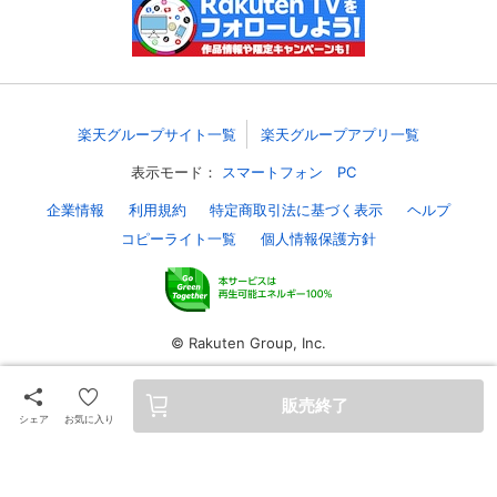
スマホなどでRakuten TVを視聴する際のデ
視聴デバイス一覧
バイス連携の設定ができます。
視聴年齢制限の変更時にパスコード入力が
パスコード設定
求められるのでお子さまがいても安心で
楽天グループサイト一覧
楽天グループアプリ一覧
す。
表示モード：
スマートフォン
PC
メルマガの配信停止、配信先のメールアド
メルマガ
企業情報
利用規約
特定商取引法に基づく表示
ヘルプ
レスの変更が可能です。
コピーライト一覧
個人情報保護方針
定額見放題コンテンツの解約はこちらから
定額見放題解約
可能です。
© Rakuten Group, Inc.
ログアウト
販売終了
シェア
お気に入り