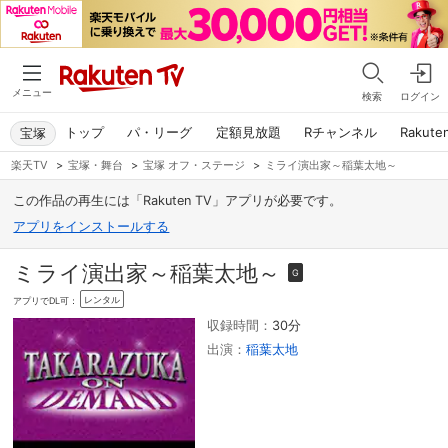
メニュー
検索
ログイン
トップ
パ・リーグ
定額見放題
Rチャンネル
Rakute
宝塚
楽天TV
>
宝塚・舞台
>
宝塚 オフ・ステージ
>
ミライ演出家～稲葉太地～
この作品の再生には「Rakuten TV」アプリが必要です。
アプリをインストールする
ミライ演出家～稲葉太地～
G
レンタル
アプリでDL可：
収録時間：
30分
出演：
稲葉太地