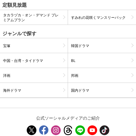
定額見放題
タカラヅカ・オン・デマンド プレ
すみれの花咲くマンスリーパック
購入明細
４ヵ月分の購入明細の確認が可能です。
ミアムプラン
ジャンルで探す
現在獲得済みのお得なクーポンを確認でき
Myクーポン
ます。
宝塚
韓国ドラマ
レンタル、購入、定額見放題の購入履歴の
中国・台湾・タイドラマ
BL
購入履歴
確認が可能です。こちらから視聴いただく
と便利です。
洋画
邦画
お気に入りに登録した作品を確認できま
お気に入り
す。お気に入りに追加した作品の削除も可
能です。
海外ドラマ
国内ドラマ
サイト内の閲覧履歴を確認できます。履歴
閲覧履歴
の削除も可能です。
公式ソーシャルメディアのご紹介
サイト内で表示される作品の表示制限が可
視聴年齢制限
能です。5段階の年齢区分から選択できま
す。