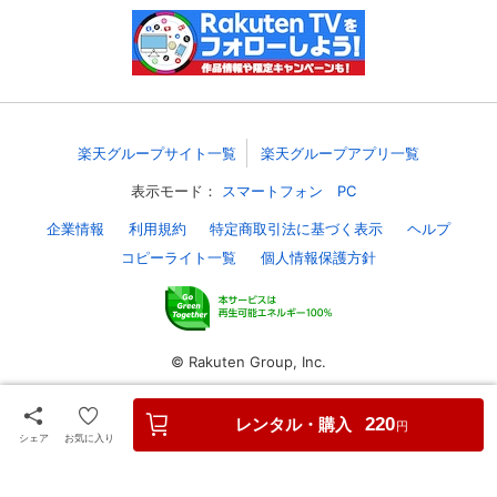
スマホなどでRakuten TVを視聴する際のデ
視聴デバイス一覧
バイス連携の設定ができます。
視聴年齢制限の変更時にパスコード入力が
パスコード設定
求められるのでお子さまがいても安心で
す。
楽天グループサイト一覧
楽天グループアプリ一覧
表示モード：
スマートフォン
PC
メルマガの配信停止、配信先のメールアド
メルマガ
レスの変更が可能です。
企業情報
利用規約
特定商取引法に基づく表示
ヘルプ
コピーライト一覧
個人情報保護方針
定額見放題コンテンツの解約はこちらから
定額見放題解約
可能です。
© Rakuten Group, Inc.
ログアウト
レンタル・購入
220
円
シェア
お気に入り