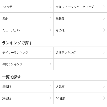
2.5次元
宝塚 ミュージック・クリップ
演劇
歌舞伎
ミュージカル
その他
ランキングで探す
デイリーランキング
月間ランキング
年間ランキング
会員設定
会員情報
閉じる
一覧で探す
基本情報、本人連絡先、パスワード 、クレ
新着順
人気順
会員情報変更
ジットカード情報の変更が可能です。
評価順
50音順
決済方法変更
決済方法の変更が可能です。