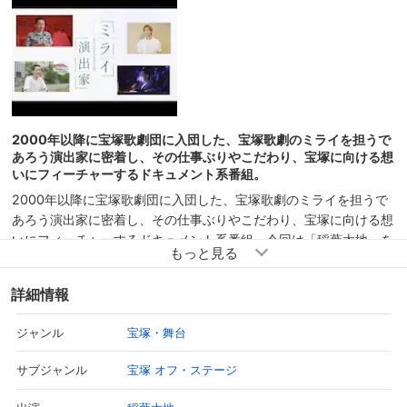
2000年以降に宝塚歌劇団に入団した、宝塚歌劇のミライを担うで
あろう演出家に密着し、その仕事ぶりやこだわり、宝塚に向ける想
いにフィーチャーするドキュメント系番組。
2000年以降に宝塚歌劇団に入団した、宝塚歌劇のミライを担うで
あろう演出家に密着し、その仕事ぶりやこだわり、宝塚に向ける想
いにフィーチャーするドキュメント系番組。今回は「稲葉太地」を
取り上げる。1977年に静岡県に生まれ、幼少は東京都で育った稲
葉。好奇心旺盛で自立心の強い子供で、中学1年生の時、自発的に
詳細情報
初めて観たのが1990年に公演された星組公演『宝塚レビュ
ー’90』。初観劇以降どんどんと宝塚の魅力を知り、はまり、演出
宝塚・舞台
ジャンル
家という仕事を意識して過ごしたあと、大学卒業と共に2000年、
宝塚歌劇団に入団した。それから現在に至る、主にショーやレヴュ
宝塚 オフ・ステージ
サブジャンル
ー作品を中心とした華々しい創作活動の根底にあるのは、とにかく
宝塚が大好きという揺るぎないアツすぎる想い、出演者はもちろ