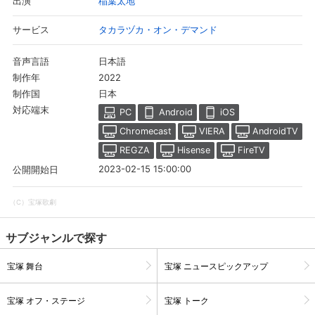
稲葉太地
出演
ん、自身の作品創りに関わるすべてのスタッフに向けるリスペクト
と尊重、深い感謝を持っていつでも誰にでも誠実に向き合うスタン
タカラヅカ・オン・デマンド
サービス
スである。稲葉を取り巻く彼をよく知るスタッフたち、花組の柚香
光の証言も交えながら、最新担当作である花組公演『Fashionable
日本語
音声言語
Empire』が創られ、初日を迎える過程の一部を知ることもできる
2022
制作年
貴重な30分―。稲葉と宝塚へのミライにも想いを馳せながら、存
日本
制作国
分にお楽しみください。※著作権上の都合により、一部割愛致して
対応端末
PC
Android
iOS
おります。
Chromecast
VIERA
AndroidTV
REGZA
Hisense
FireTV
2023-02-15 15:00:00
公開開始日
（C）宝塚歌劇
サブジャンルで探す
宝塚 舞台
宝塚 ニュースピックアップ
宝塚 オフ・ステージ
宝塚 トーク