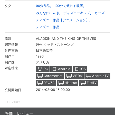
90分作品
100分で観れる映画
タグ
みんなににんき
ディズニーキッズ
キッズ
ディズニー作品【アニメーション】
ディズニー作品
ALADDIN AND THE KING OF THIEVES
原題
製作:タッド・ストーンズ
関連情報
日本語吹替
音声言語
1996
制作年
アメリカ
制作国
対応端末
PC
Android
iOS
会員設定
会員情報
閉じる
Chromecast
VIERA
AndroidTV
REGZA
Hisense
FireTV
2014-02-06 15:00:00
公開開始日
基本情報、本人連絡先、パスワード 、クレ
会員情報変更
ジットカード情報の変更が可能です。
（ｃ） Disney
評価・レビュー
決済方法変更
決済方法の変更が可能です。