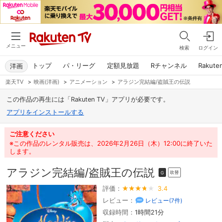
メニュー
検索
ログイン
トップ
パ・リーグ
定額見放題
Rチャンネル
Rakute
洋画
楽天TV
>
映画(洋画)
>
アニメーション
>
アラジン完結編/盗賊王の伝説
この作品の再生には「Rakuten TV」アプリが必要です。
アプリをインストールする
ご注意ください
※この作品のレンタル販売は、2026年2月26日（木）12:00に終了いた
します。
アラジン完結編/盗賊王の伝説
吹替
G
評価：
3.4
レビュー：
レビュー(
7
件)
収録時間：
1時間21分