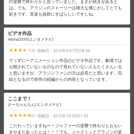
の逆襲で終わりかと思っていました。まさか続きがあると
は。でも、アラジンのストーリーは雄大な感じがしてとても
スマホなどでRakuten TVを視聴する際のデ
視聴デバイス一覧
好きです。音楽も抜群にすばらしいですしね。
バイス連携の設定ができます。
視聴年齢制限の変更時にパスコード入力が
ビデオ作品
パスコード設定
求められるのでお子さまがいても安心で
す。
miona3310(エンタメナビ)
(4)
投稿日：
2012年5月17日18:34
メルマガの配信停止、配信先のメールアド
メルマガ
レスの変更が可能です。
でぅずにーアニメーション作品のビデオ作品です。劇場では
公開されていないものなので見れていない人もたくさんいる
と思いますが、アラジンファンの方は必見だと思います。完
定額見放題コンテンツの解約はこちらから
定額見放題解約
可能です。
結となるので前作の続編からの内容となっています。
ここまで！
ログアウト
さーちゃんちん(エンタメナビ)
(5)
投稿日：
2012年1月30日7:35
こだわっていますねー！ジャファーの逆襲で終わりとおもい
きやまだあったとは！！！でも、ジャスミンとアラジンの姿