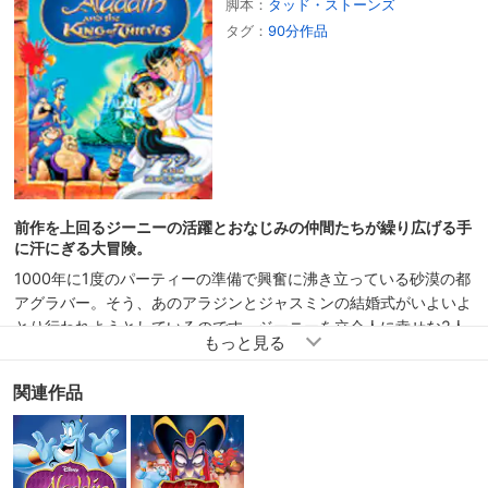
脚本：
タッド・ストーンズ
タグ：
90分作品
前作を上回るジーニーの活躍とおなじみの仲間たちが繰り広げる手
に汗にぎる大冒険。
1000年に1度のパーティーの準備で興奮に沸き立っている砂漠の都
アグラバー。そう、あのアラジンとジャスミンの結婚式がいよいよ
とり行われようとしているのです。ジーニーを立会人に幸せな2人
が誓いの言葉をかわそうとしたその瞬間、カシーム率いる40人の
盗賊たちによって式は台無しにされてしまいます。盗賊王カシーム
関連作品
は、触れたものすべてが金になるという伝説の“ミダスの手”の在り
処を示す“お告げの杖”を探して王宮を襲撃し、アラジンと対決する
ことになりますが、この盗賊王こそ幼い頃生き別れたアラジンの父
親だったのです。アラジンと父カシームとの親子愛、そして感動の