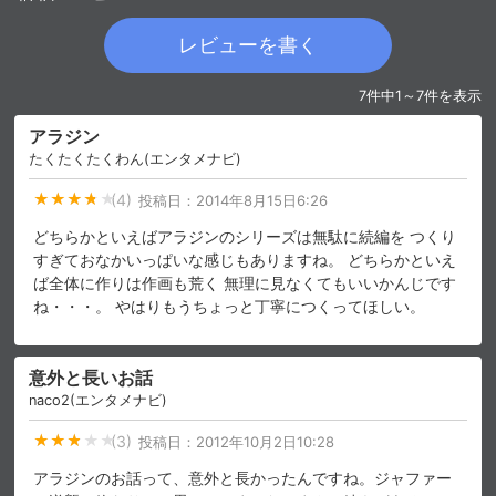
レビューを書く
購入明細
４ヵ月分の購入明細の確認が可能です。
7件中1～7件を表示
アラジン
現在獲得済みのお得なクーポンを確認でき
Myクーポン
ます。
たくたくたくわん(エンタメナビ)
(4)
投稿日：
2014年8月15日6:26
レンタル、購入、定額見放題の購入履歴の
購入履歴
確認が可能です。こちらから視聴いただく
どちらかといえばアラジンのシリーズは無駄に続編を つくり
と便利です。
すぎておなかいっぱいな感じもありますね。 どちらかといえ
ば全体に作りは作画も荒く 無理に見なくてもいいかんじです
お気に入りに登録した作品を確認できま
お気に入り
す。お気に入りに追加した作品の削除も可
ね・・・。 やはりもうちょっと丁寧につくってほしい。
能です。
サイト内の閲覧履歴を確認できます。履歴
意外と長いお話
閲覧履歴
の削除も可能です。
naco2(エンタメナビ)
(3)
投稿日：
2012年10月2日10:28
サイト内で表示される作品の表示制限が可
視聴年齢制限
能です。5段階の年齢区分から選択できま
アラジンのお話って、意外と長かったんですね。ジャファー
す。