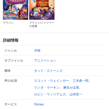
ストーリー。前作を上回るジーニーの活躍とおなじみの仲間たちが
繰り広げる手に汗にぎる大冒険。
アラジン
アラジン/ジャファー
の逆襲
詳細情報
洋画
ジャンル
アニメーション
サブジャンル
タッド・ストーンズ
脚本
スコット・ウェインガー
三木眞一郎
声の出演
リンダ・ラーキン
麻生かほ里
ロビン・ウィリアムズ
山寺宏一
Disney
サービス