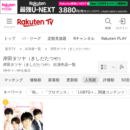
メニュー
検索
ログイン
トップ
パ・リーグ
定額見放題
Rチャンネル
Rakuten PLAY
楽天TV
>
出演者一覧
>
岸田タツヤ（きしだたつや）
岸田タツヤ（きしだたつや）
岸田タツヤ（きしだたつや） 出演作品一覧
1件中 1～1件を表示
マッチング
価格順
新着順
更新順
人気順
評価順
50
キーワード
「BL」・「ブロマンス」・「LGBTQ＋」関連コンテンツ
1