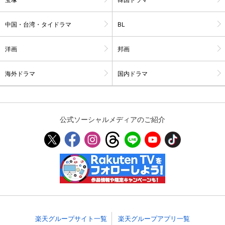
スマホなどでRakuten TVを視聴する際のデ
視聴デバイス一覧
バイス連携の設定ができます。
中国・台湾・タイドラマ
BL
視聴年齢制限の変更時にパスコード入力が
洋画
邦画
パスコード設定
求められるのでお子さまがいても安心で
す。
海外ドラマ
国内ドラマ
メルマガの配信停止、配信先のメールアド
メルマガ
レスの変更が可能です。
公式ソーシャルメディアのご紹介
定額見放題コンテンツの解約はこちらから
定額見放題解約
可能です。
ログアウト
楽天グループサイト一覧
楽天グループアプリ一覧