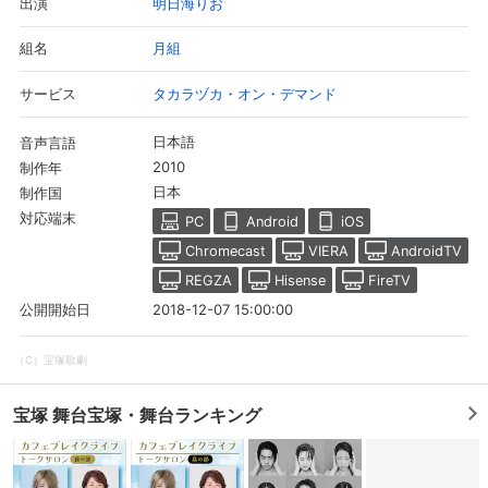
明日海りお
出演
月組
組名
タカラヅカ・オン・デマンド
サービス
日本語
音声言語
2010
制作年
日本
制作国
対応端末
PC
Android
iOS
Chromecast
VIERA
AndroidTV
REGZA
Hisense
FireTV
2018-12-07 15:00:00
公開開始日
（C）宝塚歌劇
宝塚 舞台宝塚・舞台ランキング