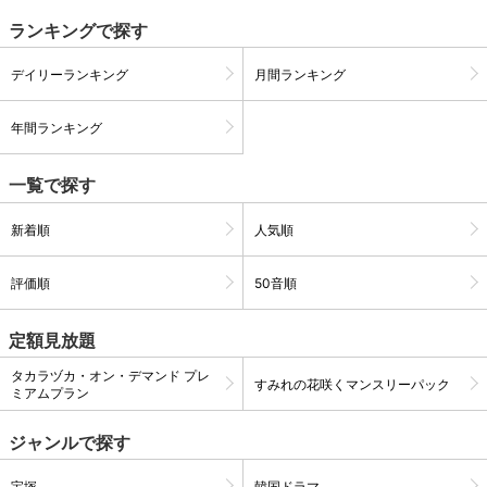
ランキングで探す
購入明細
４ヵ月分の購入明細の確認が可能です。
デイリーランキング
月間ランキング
年間ランキング
現在獲得済みのお得なクーポンを確認でき
Myクーポン
ます。
一覧で探す
レンタル、購入、定額見放題の購入履歴の
購入履歴
確認が可能です。こちらから視聴いただく
新着順
人気順
と便利です。
お気に入りに登録した作品を確認できま
評価順
50音順
お気に入り
す。お気に入りに追加した作品の削除も可
能です。
定額見放題
サイト内の閲覧履歴を確認できます。履歴
閲覧履歴
タカラヅカ・オン・デマンド プレ
の削除も可能です。
すみれの花咲くマンスリーパック
ミアムプラン
サイト内で表示される作品の表示制限が可
ジャンルで探す
視聴年齢制限
能です。5段階の年齢区分から選択できま
す。
宝塚
韓国ドラマ