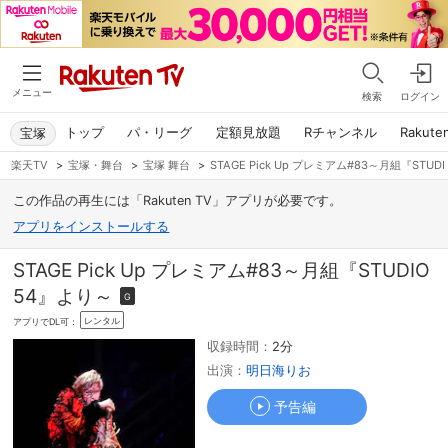
メニュー
検索
ログイン
トップ
パ・リーグ
定額見放題
Rチャンネル
Rakute
宝塚
楽天TV
>
宝塚・舞台
>
宝塚 舞台
>
STAGE Pick Up プレミアム#83～月組『STUD
この作品の再生には「Rakuten TV」アプリが必要です。
アプリをインストールする
STAGE Pick Up プレミアム#83～月組『STUDIO
54』より～
G
レンタル
アプリでDL可：
収録時間：
2分
出演：
明日海りお
予告編