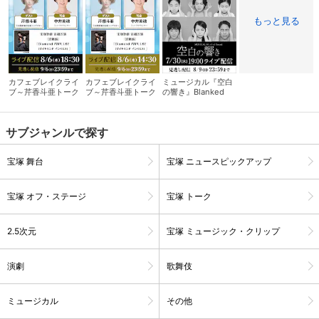
もっと見る
カフェブレイクライ
カフェブレイクライ
ミュージカル『空白
ブ～芹香斗亜トーク
ブ～芹香斗亜トーク
の響き』Blanked
サロン～ 夜の部
サロン～ 昼の部
Sound
サブジャンルで探す
宝塚 舞台
宝塚 ニュースピックアップ
宝塚 オフ・ステージ
宝塚 トーク
会員設定
会員情報
閉じる
2.5次元
宝塚 ミュージック・クリップ
基本情報、本人連絡先、パスワード 、クレ
会員情報変更
演劇
歌舞伎
ジットカード情報の変更が可能です。
ミュージカル
その他
決済方法変更
決済方法の変更が可能です。