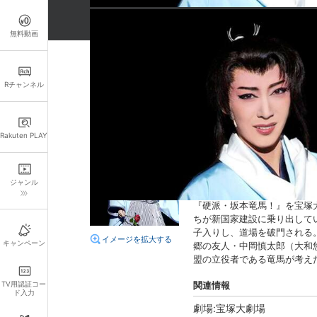
無料動画
詳細情報
Rチャンネル
キャスト・スタッフ
出演：
貴城けい
紫城るい
Rakuten PLAY
組名：
宙組
あらすじ
ジャンル
男の友情、男女の愛をテーマに
『硬派・坂本竜馬！』を宝塚
ちが新国家建設に乗り出して
子入りし、道場を破門される
イメージを拡大する
キャンペーン
郷の友人・中岡慎太郎（大和
盟の立役者である竜馬が考え
TV用認証コー
関連情報
ド入力
劇場:宝塚大劇場