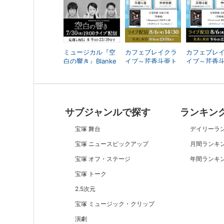
ミュージカル『空
カフェブレイクラ
カフェブレ
白の響き』Blanke
イブ～芹⾹⽃亜ト
イブ～芹⾹
d Sound
ークサロン～ 昼の
ークサロン～
部
部
サブジャンルで探す
ランキン
宝塚 舞台
デイリーラ
宝塚 ニュースピックアップ
月間ランキ
宝塚 オフ・ステージ
年間ランキ
宝塚 トーク
2.5次元
宝塚 ミュージック・クリップ
演劇