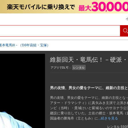
竜馬III－（’06年宙組・宝塚）
維新回天・竜馬伝！－硬派・坂
アプリでDL可：
レンタル
男の友情、男女の愛をテーマに、維新の主役と
男の友情、男女の愛をテーマに、維新の主役となった
アター・ドラマシティ）に真矢みき主演で上演さ
ンビ（当時）・貴城けいと紫城るいのサヨナラ公
建設に乗り出していた。土佐の郷士・坂本竜馬（
国論者の勝海舟（立ともみ）に
…続きを見る
レンタル
550