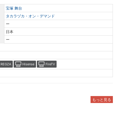
宝塚 舞台
タカラヅカ・オン・デマンド
ー
日本
ー
REGZA
Hisense
FireTV
もっと見る