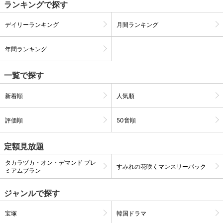
ランキングで探す
デイリーランキング
月間ランキング
購入明細
４ヵ月分の購入明細の確認が可能です。
年間ランキング
現在獲得済みのお得なクーポンを確認でき
Myクーポン
ます。
一覧で探す
レンタル、購入、定額見放題の購入履歴の
新着順
人気順
購入履歴
確認が可能です。こちらから視聴いただく
と便利です。
評価順
50音順
お気に入りに登録した作品を確認できま
お気に入り
す。お気に入りに追加した作品の削除も可
能です。
定額見放題
タカラヅカ・オン・デマンド プレ
すみれの花咲くマンスリーパック
サイト内の閲覧履歴を確認できます。履歴
ミアムプラン
閲覧履歴
の削除も可能です。
ジャンルで探す
サイト内で表示される作品の表示制限が可
視聴年齢制限
能です。5段階の年齢区分から選択できま
宝塚
韓国ドラマ
す。