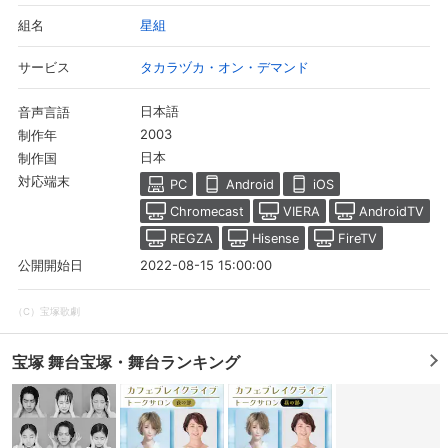
星組
組名
タカラヅカ・オン・デマンド
サービス
日本語
音声言語
2003
制作年
日本
制作国
対応端末
PC
Android
iOS
Chromecast
VIERA
AndroidTV
REGZA
Hisense
FireTV
2022-08-15 15:00:00
公開開始日
（C）宝塚歌劇
宝塚 舞台宝塚・舞台ランキング