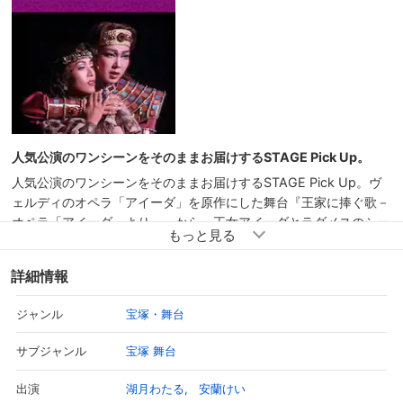
人気公演のワンシーンをそのままお届けするSTAGE Pick Up。
人気公演のワンシーンをそのままお届けするSTAGE Pick Up。ヴ
ェルディのオペラ「アイーダ」を原作にした舞台『王家に捧ぐ歌－
オペラ「アイーダ」より－』から、王女アイーダとラダメスのシー
ンをどうぞ！クライマックスへと続く、ストーリーの鍵となる名シ
ーンです。 －オペラ「アイーダ」より－／脚本・演出：木村信司
詳細情報
宝塚・舞台
ジャンル
宝塚 舞台
サブジャンル
湖月わたる
安蘭けい
出演