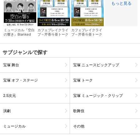
もっと見る
ミュージカル『空白
カフェブレイクライ
カフェブレイクライ
の響き』Blanked
ブ～芹香斗亜トーク
ブ～芹香斗亜トーク
Sound
サロン～ 夜の部
サロン～ 昼の部
サブジャンルで探す
宝塚 舞台
宝塚 ニュースピックアップ
宝塚 オフ・ステージ
宝塚 トーク
会員設定
会員情報
閉じる
2.5次元
宝塚 ミュージック・クリップ
演劇
歌舞伎
基本情報、本人連絡先、パスワード 、クレ
会員情報変更
ジットカード情報の変更が可能です。
ミュージカル
その他
決済方法変更
決済方法の変更が可能です。