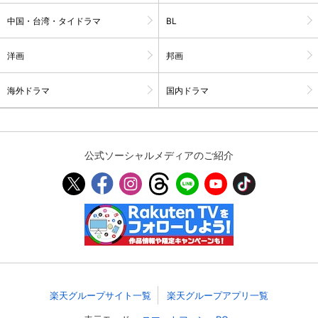
中国・台湾・タイドラマ
BL
スマホなどでRakuten TVを視聴する際のデ
視聴デバイス一覧
バイス連携の設定ができます。
洋画
邦画
視聴年齢制限の変更時にパスコード入力が
パスコード設定
求められるのでお子さまがいても安心で
す。
海外ドラマ
国内ドラマ
メルマガの配信停止、配信先のメールアド
メルマガ
レスの変更が可能です。
公式ソーシャルメディアのご紹介
定額見放題コンテンツの解約はこちらから
定額見放題解約
可能です。
ログアウト
楽天グループサイト一覧
楽天グループアプリ一覧