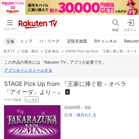
メニュー
検索
ログイン
トップ
パ・リーグ
定額見放題
Rチャンネル
Rakute
宝塚
楽天TV
>
宝塚・舞台
>
宝塚 舞台
>
STAGE Pick Up from 『王家に捧ぐ歌－
この作品の再生には「Rakuten TV」アプリが必要です。
アプリをインストールする
STAGE Pick Up from 『王家に捧ぐ歌－オペラ
「アイーダ」より－』
G
レンタル
アプリでDL可：
収録時間：
3分
出演：
湖月わたる