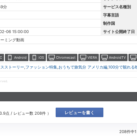
49分
サービス名種別
字幕言語
制作国
02-06 15:00:00
サイト公開終了日
リーミング動画
C
Android
iOS
Chromecast
VIERA
AndroidTV
セスストーリー
,
ファッション特集
,
おうちで旅気分 アメリカ編
,
100分で観れる
erved.
レビューを書く
3.9
点 / レビュー数
208
件 ）
208件中