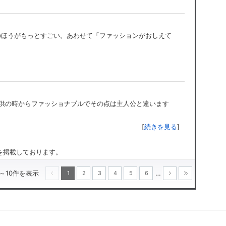
のほうがもっとすごい。あわせて「ファッションがおしえて
子供の時からファッショナブルでその点は主人公と違います
[
続きを見る
]
のを掲載しております。
1～10件を表示
…
1
2
3
4
5
6
次へ
最後
前へ
へ