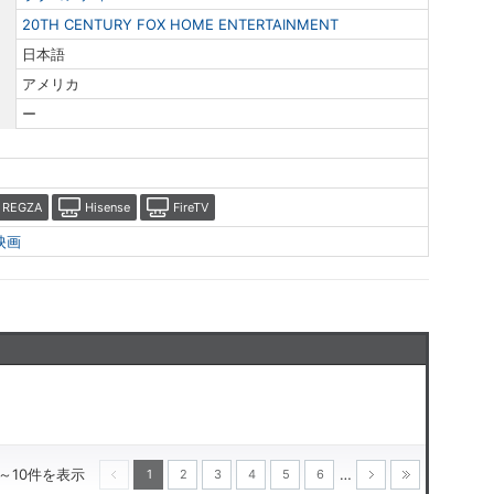
20TH CENTURY FOX HOME ENTERTAINMENT
日本語
アメリカ
ー
REGZA
Hisense
FireTV
映画
1～10件を表示
…
1
2
3
4
5
6