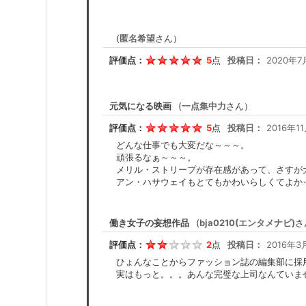
(
匿名希望
さん）
評価点：
5
点
投稿日：
2020年7
元気になる映画
(
一点集中力
さん）
評価点：
5
点
投稿日：
2016年11
どんな仕事でも大変だな～～～。
頑張るなぁ～～～。
メリル・ストリープが存在感があって、さすが
アン・ハサウェイもとてもかわいらしくてよか
働き女子の妄想作品
(
bja0210(エンタメナビ)
さ
評価点：
2
点
投稿日：
2016年3
ひょんなことからファッション誌の編集部に採
実はもっと。。。あんな完璧な上司なんていま