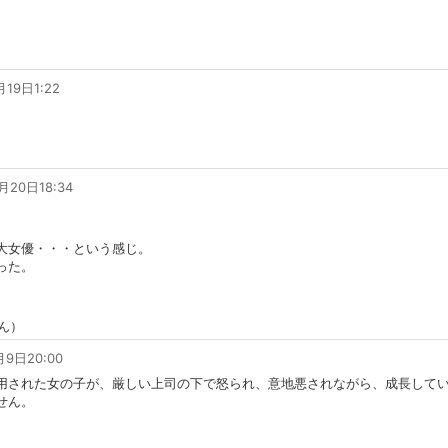
月19日1:22
月20日18:34
大女優・・・という感じ。
った。
ん）
月9日20:00
用された女の子が、厳しい上司の下で怒られ、意地悪されながら、成長して
せん。