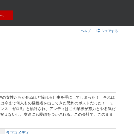
楽天チケット
エンタメニュース
推し楽
へ
ヘルプ
シェアする
中の女性たちが死ぬほど憧れる仕事を手にしてしまった！ それは
それは今まで何人もの犠牲者を出してきた恐怖のポストだった！ ミ
ンス、ゼロ!!」と酷評され、アンディはこの業界が努力とやる気だ
は祝えないし、友達にも愛想をつかされる。この会社で、このまま
ラブコメディ