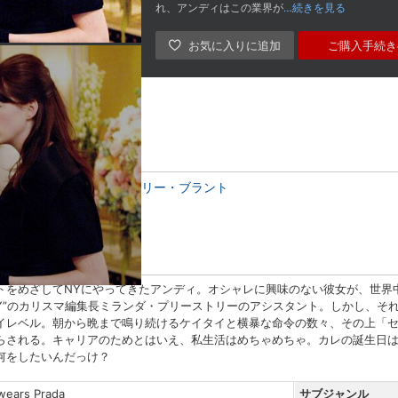
れ、アンディはこの業界が
…続きを見る
ご購入手続き
アン・ハサウェイ
エミリー・ブラント
ル
ュ・マッケンナ
トをめざしてNYにやってきたアンディ。オシャレに興味のない彼女が、世界
WAY”のカリスマ編集長ミランダ・プリーストリーのアシスタント。しかし、
イレベル。朝から晩まで鳴り続けるケイタイと横暴な命令の数々、その上「セ
らされる。キャリアのためとはいえ、私生活はめちゃめちゃ。カレの誕生日
何をしたいんだっけ？
 wears Prada
サブジャンル