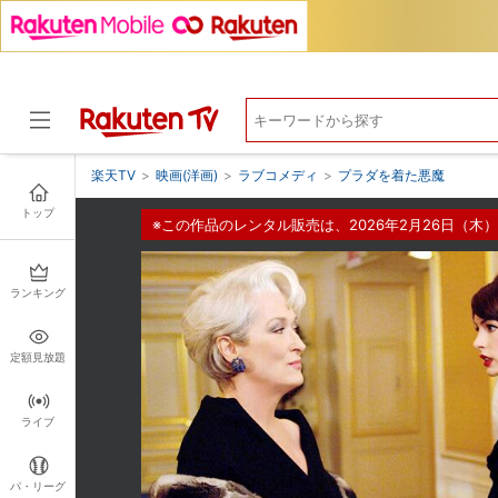
楽天TV
>
映画(洋画)
>
ラブコメディ
>
プラダを着た悪魔
トップ
※この作品のレンタル販売は、2026年2月26日（木）
ドラマ
ランキング
定額見放題
ライブ
パ・リーグ