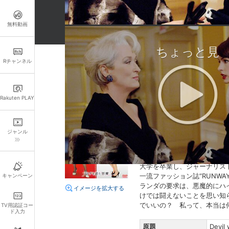
無料動画
ちょっと見
Rチャンネル
詳細情報
キャスト・スタッフ
Rakuten PLAY
出演：
メリル・ストリープ
監督：
デビッド・フランケ
脚本：
アライン・ブロッシ
ジャンル
あらすじ
大学を卒業し、ジャーナリス
一流ファッション誌“RUN
キャンペーン
ランダの要求は、悪魔的にハ
イメージを拡大する
けでは闘えないことを思い知
でいいの？ 私って、本当は
TV用認証コー
ド入力
原題
Devil