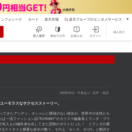
インフォシーク
カード
楽天市場
楽天グループのエンタメサービス
動画配信
成人向け
楽天TV
購入履歴
初めての方
お知らせ
ログイン
本/ゲーム/CD/DVD
楽天ブックス
電子書籍
楽天Kobo
雑誌読み放題
楽天マガジン
音楽配信
楽天ミュージック
1時間49分
字幕あり
音声：英語
動画配信ガイド
ユーモラスなサクセスストーリー。
Rakuten PLAY
無料テレビ
やってきたアンディ。オシャレに興味のない彼女が、世界中の女性たち
Rチャンネル
は一流ファッション誌“RUNWAY”のカリスマ編集長ミランダ・プリ
で何人もの犠牲者を出してきた恐怖のポストだった！ ミランダの要
チケット
るケイタイと横暴な命令の数々、その上「センス、ゼロ!!」と酷評さ