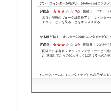
アン・ウィンターがモデル
(
deliwata(エンタメ
評価点：
3
点
投稿日：
2015年9
現在も現役のヴォーグ編集長アナ・ウィンター
くれること」を見ることをオススメする。
なるほどね！
(
オスカー2009(エンタメナビ)
さ
評価点：
3
点
投稿日：
2015年9
同級生に某有名ファッションデザイナーと一緒
が 就職してからの変わりようは頷けるものがあ
※ニックネームに（エンタメナビ）の表示があるレ