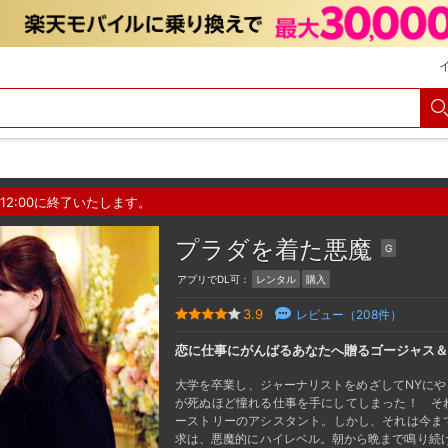
12:00に終了いたします。
プラダを着た悪魔
G
アプリでDL可：
レンタル
購入
3.9
レビュー（
208
件）
恋に仕事にがんばるあなたへ贈るゴージャス＆
大学を卒業し、ジャーナリストをめざしてNYに
が死ぬほど憧れる仕事を手にしてしまった！ それ
ーストリーのアシスタント。しかし、それは今ま
求は、悪魔的にハイレベル。朝から晩まで鳴り続け