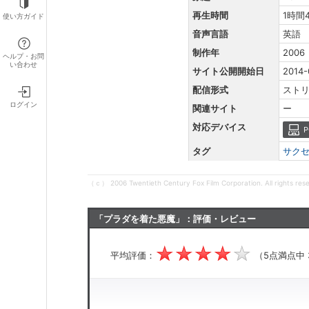
再生時間
1時間
使い方ガイド
音声言語
英語
制作年
2006
ヘルプ・お問
い合わせ
サイト公開開始日
2014-
配信形式
スト
ログイン
関連サイト
ー
対応デバイス
P
タグ
サク
（ｃ） 2006 Twentieth Century Fox Film Corporation. All rights res
「プラダを着た悪魔」：評価・レビュー
平均評価：
（5点満点中