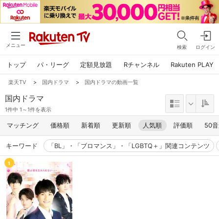
メニュー
検索
ログイン
トップ
パ・リーグ
定額見放題
Rチャンネル
Rakuten PLAY
楽天TV
>
国内ドラマ
>
国内ドラマの動画一覧
国内ドラマ
1件中 1～1件を表示
マッチング
価格順
新着順
更新順
人気順
評価順
50
キーワード
「BL」・「ブロマンス」・「LGBTQ＋」関連コンテンツ
1