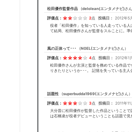
松田優作監督作品
(
delolean(エンタメナビ)
さ
評価点：
2
点
投稿日：
2012年5
役者「松田優作」を知っている人走っている人
て結局、松田優作さんが監督をスルことに。準
風の正体って･･･
(
N0EL(エンタメナビ)
さん）
評価点：
4
点
投稿日：
2012年1
松田優作さんが主演と監督を務めている作品で
りきたりというか･･･。 記憶を失っている主
話題性
(
superbudda1969(エンタメナビ)
さん
評価点：
3
点
投稿日：
2011年11
大分昔に松田優作が監督した作品ということで
は石橋凌が役者デビューということも話題で見