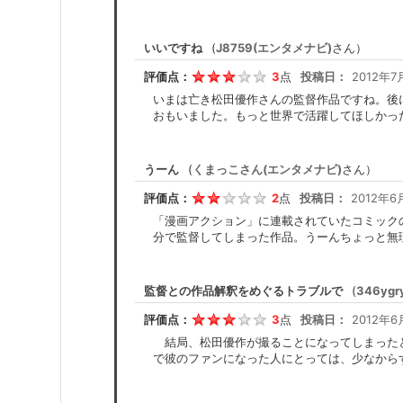
いいですね
(
J8759(エンタメナビ)
さん）
評価点：
3
点
投稿日：
2012年7
いまは亡き松田優作さんの監督作品ですね。後
おもいました。もっと世界で活躍してほしかっ
うーん
(
くまっこさん(エンタメナビ)
さん）
評価点：
2
点
投稿日：
2012年6
「漫画アクション」に連載されていたコミック
分で監督してしまった作品。うーんちょっと無
監督との作品解釈をめぐるトラブルで
(
346yg
評価点：
3
点
投稿日：
2012年6
結局、松田優作が撮ることになってしまったと
で彼のファンになった人にとっては、少なから