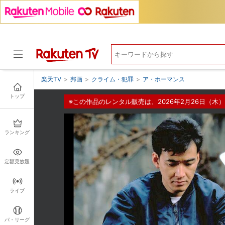
楽天TV
>
邦画
>
クライム・犯罪
>
ア・ホーマンス
トップ
※この作品のレンタル販売は、2026年2月26日（木）
ドラマ
ランキング
定額見放題
ライブ
パ・リーグ