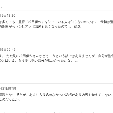
ん）
月9日13:20
は多くても、監督「松田優作」を知っている人は知らないのでは？ 最初は
備期間がもう少しアレば出来も良くなったのでは 残念
月9日22:45
す。 ただ別に松田優作さんがどうこうという訳ではありませんが、自分が監
人公とはいえ、もう少し弱い部分が見たかったかな。
…
）
月21日8:58
話題となり 見たが、あまり入り込めなかった記憶があり内容も覚えていない。
たのだったが。