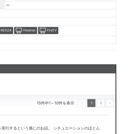
ー
REGZA
Hisense
FireTV
15件中1～10件を表示
1
2
次へ
前へ
を実行するという感じのお話。 シチュエーションのほとん