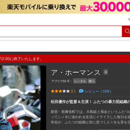
12:00に終了いたします。
ア・ホーマンス
G
アプリでDL可：
レンタル
購入
3.1
レビュー（
15
件）
松田優作が監督＆主演！ ふたつの暴力団組織の
新宿・歌舞伎町では、大島組と旭会というふたつ
ってシノギに追われる生活にイライラした毎日を送
存在が、ふたつの組織と街に息づく人々をも音を