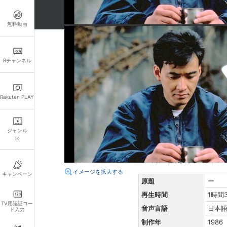
無料動画
詳細情報
Rチャンネル
キャスト・スタッフ
出演：
松田優作
石橋凌
Rakuten PLAY
監督：
松田優作
脚本：
丸山昇一
ジャンル
あらすじ
新宿・歌舞伎町では、大島組
ていた。そんなある日、謎の
イメージを拡大する
キャンペーン
原題
ー
再生時間
1時間
TV用認証コー
音声言語
日本
ド入力
制作年
1986