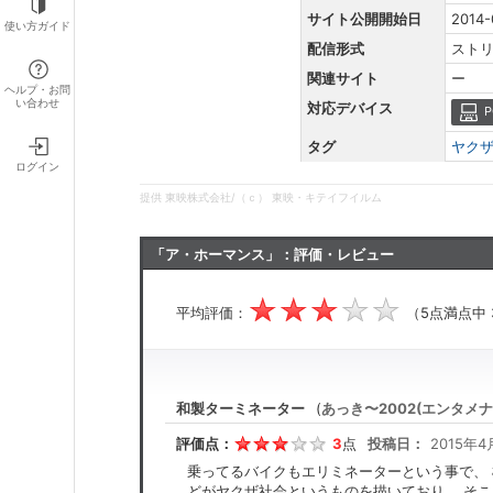
サイト公開開始日
2014-
使い方ガイド
配信形式
スト
関連サイト
ー
ヘルプ・お問
い合わせ
対応デバイス
P
タグ
ヤク
ログイン
提供 東映株式会社/（ｃ） 東映・キテイフイルム
「ア・ホーマンス」：評価・レビュー
平均評価：
（5点満点中
和製ターミネーター
(
あっき〜2002(エンタメナ
評価点：
3
点
投稿日：
2015年4
乗ってるバイクもエリミネーターという事で、 
どがヤクザ社会というものを描いており、 そ