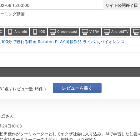
02-06 15:00:00
サイト公開終了日
リーミング動画
C
Android
iOS
Chromecast
VIERA
AndroidTV
ザ
,
100分で観れる映画
,
Rakuten PLAY掲載作品
,
ライバル
,
バイオレンス
レビューを書く
3.1
点 / レビュー数
15
件 ）
ビ)
さん）
月24日10:08
松田優作がターミネーターとしてヤクザ社会に入り込み、AIで学習した仁義
こに実はターミネーターの人間が、鋼鉄のような耐性と
…