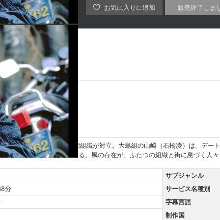
販売終了しま
手塚理美
阿木燿子
と旭会というふたつの暴力団組織が対立。大島組の山崎（石橋凌）は、デー
男“風”（松田優作）が現われる。風の存在が、ふたつの組織と街に息づく人
サブジャンル
38分
サービス名種別
語
字幕言語
制作国