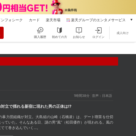
インフォシーク
カード
楽天市場
楽天グループのエンタメサービス
動画配信
成人向け
楽天TV
購入履歴
初めての方
お知らせ
ログイン
本/ゲーム/CD/DVD
楽天ブックス
電子書籍
楽天Kobo
雑誌読み放題
楽天マガジン
音楽配信
楽天ミュージック
1時間38分
音声：日本語
動画配信ガイド
対立で揺れる新宿に現れた男の正体は!?
Rakuten PLAY
無料テレビ
の暴力団組織が対立。大島組の山崎（石橋凌）は、デート喫茶を仕切
Rチャンネル
っていた。そんなある日、謎の男“風”（松田優作）が現われる。風の
立てて巻き込んでいく…。
チケット