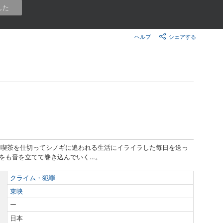
楽天チケット
した
エンタメニュース
推し楽
ヘルプ
シェアする
ト喫茶を仕切ってシノギに追われる生活にイライラした毎日を送っ
々をも音を立てて巻き込んでいく…。
クライム・犯罪
東映
ー
日本