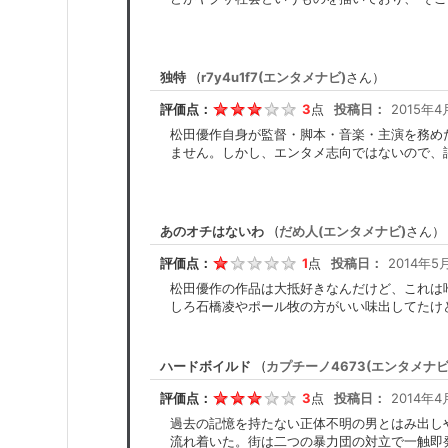
独特
(
r7y4u1f7(エンタメナビ)
さん）
評価点：
3
点
投稿日：
2015年4
松田優作自身が監督・脚本・音楽・主演を務め
ません。しかし、エンタメ志向ではないので、
あのオチはないわ
(
だめ人(エンタメナビ)
さん）
評価点：
1
点
投稿日：
2014年5月
松田優作の作品は大抵好きなんだけど、これは
しろ石橋凌やポール牧の方がいい味出してたけ
ハードボイルド
(
カプチーノ4673(エンタメナビ
評価点：
3
点
投稿日：
2014年4
過去の記憶を持たない正体不明の男とはみ出し
流れ着いた。街は二つの暴力団の対立で一触即