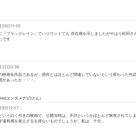
月26日11:50
に『ブラックレイン』でハリウッドでも 存在感を示しましたがやはり松田さ
たです
月22日0:38
の映画化作品であるが、原作とはほとんど関連していないという変わった作
理があったか・・・。
rym(エンタメナビ)
さん）
月8日12:57
いう曰く付きの映画で、公開当時は、不評というかほとんど無視されてし
ず違和感を覚えざるを得ないものでしょうが、私は、十分
…