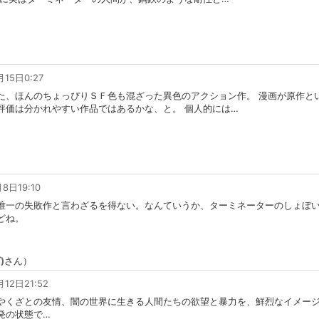
月15日0:27
た、ほんのちょっぴりＳＦ色も混ざった異色のアクション作。 漫画が原作と
評価は分かれやすい作品ではあるかな、と。 個人的には
…
8日19:10
唯一の失敗作と言わざるを得ない。なんていうか、ターミネーターのしょぼ
どね。
)
さん）
月12日21:52
やくざとの友情、闇の世界に生きる人間たちの欲望と暴力を、鮮烈なイメージ
発の状態で…